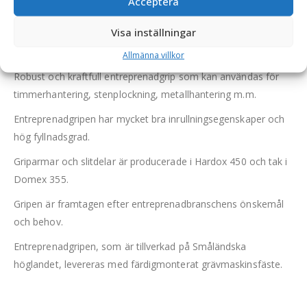
Acceptera
Visa inställningar
Entreprenadgrip – fäste S70, griparea 1,2 m2, max
lyftförmåga 15000 kg, vikt 1500 kg
Allmänna villkor
Robust och kraftfull entreprenadgrip som kan användas för
timmerhantering, stenplockning, metallhantering m.m.
Entreprenadgripen har mycket bra inrullningsegenskaper och
hög fyllnadsgrad.
Griparmar och slitdelar är producerade i Hardox 450 och tak i
Domex 355.
Gripen är framtagen efter entreprenadbranschens önskemål
och behov.
Entreprenadgripen, som är tillverkad på Småländska
höglandet, levereras med färdigmonterat grävmaskinsfäste.