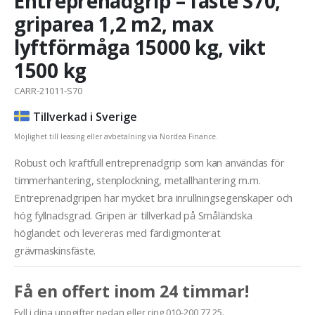
Entreprenadgrip – fäste S70,
griparea 1,2 m2, max
lyftförmåga 15000 kg, vikt
1500 kg
CARR-21011-S70
Tillverkad i Sverige
Möjlighet till leasing eller avbetalning via Nordea Finance.
Robust och kraftfull entreprenadgrip som kan användas för
timmerhantering, stenplockning, metallhantering m.m.
Entreprenadgripen har mycket bra inrullningsegenskaper och
hög fyllnadsgrad. Gripen är tillverkad på Småländska
höglandet och levereras med färdigmonterat
grävmaskinsfäste.
Få en offert inom 24 timmar!
Fyll i dina uppgifter nedan eller ring 010-200 77 25.