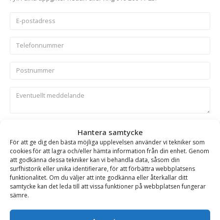
Skicka
Hantera samtycke
För att ge dig den bästa möjliga upplevelsen använder vi tekniker som
cookies för att lagra och/eller hämta information från din enhet. Genom
Se alla produkter inom samma kategori
att godkänna dessa tekniker kan vi behandla data, såsom din
surfhistorik eller unika identifierare, för att förbättra webbplatsens
Entreprenadgripar
funktionalitet. Om du väljer att inte godkänna eller återkallar ditt
samtycke kan det leda till att vissa funktioner på webbplatsen fungerar
sämre.
BESKRIVNING