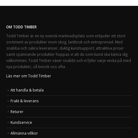
OM TODD TIMBER
Todd Timber är en ny svensk marknadsplats som erbjuder ett stort
sortiment av produkter inom skog, lantbruk och entreprenad. Med
snabba och säkra leveranser, duktig kundsupport, attraktiva priser
samt spännande produkter hoppas vi att du som kund ska känna dig
välkommen. Todd Timber växer snabbt och vi fyller varje vecka på med
nya produkter, så besök oss ofta.
Läs mer om Todd Timber
Att handla & betala
Frakt & leverans
Returer
Kundservice
Allmänna villkor