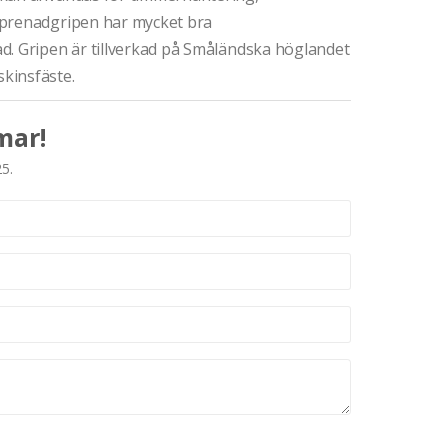
eprenadgripen har mycket bra
d. Gripen är tillverkad på Småländska höglandet
kinsfäste.
mar!
25.