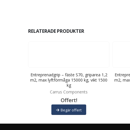
RELATERADE PRODUKTER
180, griparea
Entreprenadgrip – fäste S70, griparea 1,2
Entrepre
0 kg, vikt 68
m2, max lyftförmåga 15000 kg, vikt 1500
m2, max
kg
ts
Carrus Components
Offert!
Begär offert