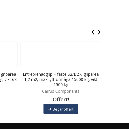
‹
›
 griparea
Entreprenadgrip – fäste S2/B27, griparea
Avjäm
, vikt 68
1,2 m2, max lyftförmåga 15000 kg, vikt
hjullasta
1500 kg
hydrau
Carrus Components
Offert!
Begär offert