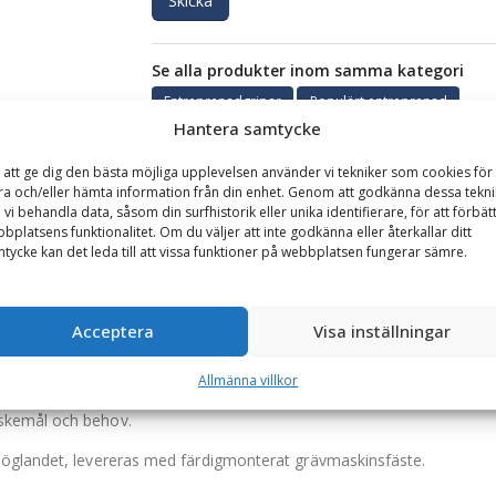
Skicka
Se alla produkter inom samma kategori
Entreprenadgripar
Populärt entreprenad
Hantera samtycke
 att ge dig den bästa möjliga upplevelsen använder vi tekniker som cookies för 
GARANTI
ra och/eller hämta information från din enhet. Genom att godkänna dessa tekni
 vi behandla data, såsom din surfhistorik eller unika identifierare, för att förbät
bplatsens funktionalitet. Om du väljer att inte godkänna eller återkallar ditt
tycke kan det leda till att vissa funktioner på webbplatsen fungerar sämre.
max lyftförmåga 1800 kg, vikt 165 kg
as för timmerhantering, stenplockning, metallhantering m.m.
Acceptera
Visa inställningar
er och hög fyllnadsgrad.
och tak i Domex 355.
Allmänna villkor
skemål och behov.
höglandet, levereras med färdigmonterat grävmaskinsfäste.