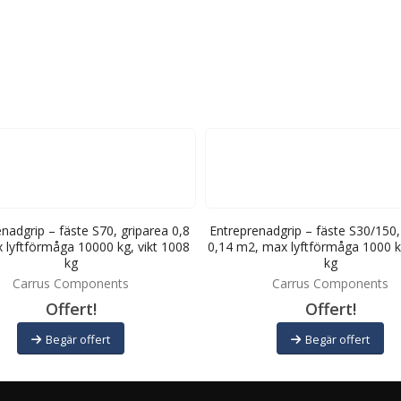
nadgrip – fäste S70, griparea 0,8
Entreprenadgrip – fäste S30/150,
 lyftförmåga 10000 kg, vikt 1008
0,14 m2, max lyftförmåga 1000 kg
kg
kg
Carrus Components
Carrus Components
Offert!
Offert!
Begär offert
Begär offert