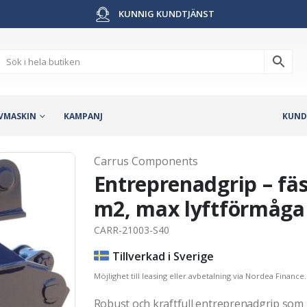
KUNNIG KUNDTJÄNST
VMASKIN
KAMPANJ
KUND
Carrus Components
Entreprenadgrip – fäs
m2, max lyftförmåga 
CARR-21003-S40
Tillverkad i Sverige
Möjlighet till leasing eller avbetalning via Nordea Finance.
Robust och kraftfull entreprenadgrip som