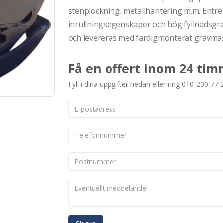
stenplockning, metallhantering m.m. Entr
inrullningsegenskaper och hög fyllnadsgra
och levereras med färdigmonterat grävmas
Få en offert inom 24 tim
Fyll i dina uppgifter nedan eller ring 010-200 77 