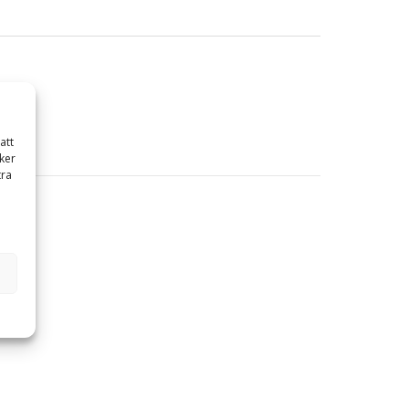
att
ker
tra