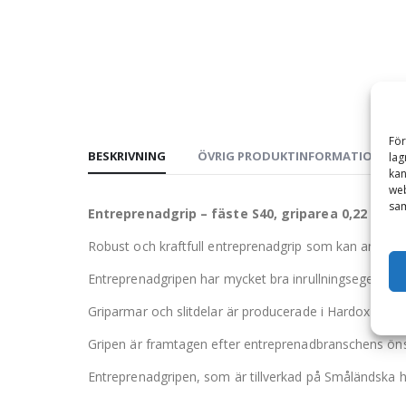
För
BESKRIVNING
ÖVRIG PRODUKTINFORMATION
lag
kan
web
sam
Entreprenadgrip – fäste S40, griparea 0,22 m2, 
Robust och kraftfull entreprenadgrip som kan använd
Entreprenadgripen har mycket bra inrullningsegenskap
Griparmar och slitdelar är producerade i Hardox 450 
Gripen är framtagen efter entreprenadbranschens ön
Entreprenadgripen, som är tillverkad på Småländska 