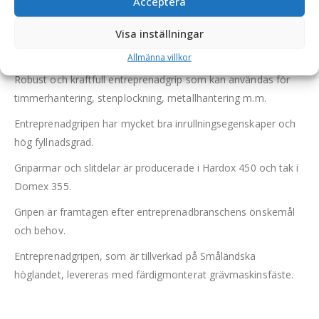
Acceptera
Visa inställningar
Entreprenadgrip – fäste S40, griparea 0,25 m2, max
lyftförmåga 3000 kg, vikt 238 kg
Allmänna villkor
Robust och kraftfull entreprenadgrip som kan användas för
timmerhantering, stenplockning, metallhantering m.m.
Entreprenadgripen har mycket bra inrullningsegenskaper och
hög fyllnadsgrad.
Griparmar och slitdelar är producerade i Hardox 450 och tak i
Domex 355.
Gripen är framtagen efter entreprenadbranschens önskemål
och behov.
Entreprenadgripen, som är tillverkad på Småländska
höglandet, levereras med färdigmonterat grävmaskinsfäste.