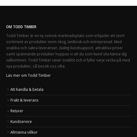
OM TODD TIMBER
Todd Timber är en ny svensk marknadsplats som erbjuder ett stort
sortiment av produkter inom skog, lantbruk och entreprenad. Med
snabba och säkra leveranser, duktig kundsupport, attraktiva priser
samt spännande produkter hoppas vi att du som kund ska känna dig
välkommen. Todd Timber växer snabbt och vi fyller varje vecka på med
nya produkter, så besök oss ofta.
Läs mer om Todd Timber
Att handla & betala
Frakt & leverans
Returer
Kundservice
Allmänna villkor