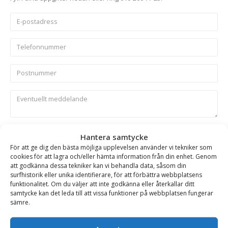
Skicka
Hantera samtycke
För att ge dig den bästa möjliga upplevelsen använder vi tekniker som
cookies för att lagra och/eller hämta information från din enhet. Genom
Se alla produkter inom samma kategori
att godkänna dessa tekniker kan vi behandla data, såsom din
surfhistorik eller unika identifierare, för att förbättra webbplatsens
Entreprenadgripar
funktionalitet. Om du väljer att inte godkänna eller återkallar ditt
samtycke kan det leda till att vissa funktioner på webbplatsen fungerar
sämre.
BESKRIVNING