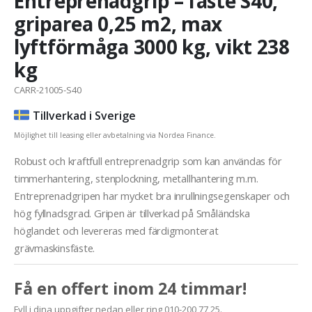
Entreprenadgrip – fäste S40,
griparea 0,25 m2, max
lyftförmåga 3000 kg, vikt 238
kg
CARR-21005-S40
Tillverkad i Sverige
Möjlighet till leasing eller avbetalning via Nordea Finance.
Robust och kraftfull entreprenadgrip som kan användas för
timmerhantering, stenplockning, metallhantering m.m.
Entreprenadgripen har mycket bra inrullningsegenskaper och
hög fyllnadsgrad. Gripen är tillverkad på Småländska
höglandet och levereras med färdigmonterat
grävmaskinsfäste.
Få en offert inom 24 timmar!
Fyll i dina uppgifter nedan eller ring 010-200 77 25.