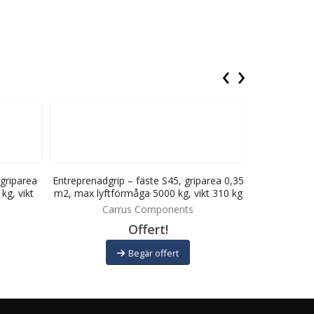
‹
›
 griparea
Entreprenadgrip – fäste S45, griparea 0,35
Entreprenad
kg, vikt
m2, max lyftförmåga 5000 kg, vikt 310 kg
0,42 m2, ma
Carrus Components
C
Offert!
Begär offert