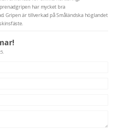
eprenadgripen har mycket bra
d. Gripen är tillverkad på Småländska höglandet
kinsfäste.
mar!
25.