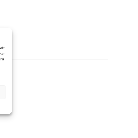
att
ker
tra