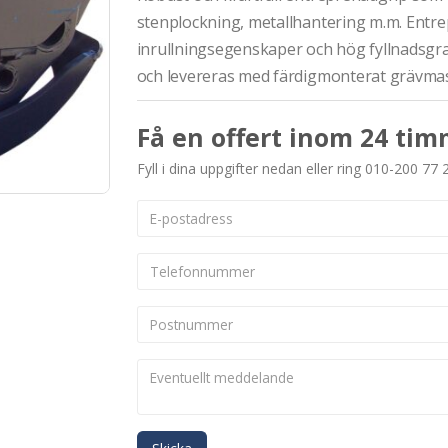
stenplockning, metallhantering m.m. Entr
inrullningsegenskaper och hög fyllnadsgra
och levereras med färdigmonterat grävmas
Få en offert inom 24 tim
Fyll i dina uppgifter nedan eller ring 010-200 77 