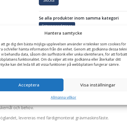
Skicka
Se alla produkter inom samma kategori
Entreprenadgripar
Hantera samtycke
 att ge dig den bästa möjliga upplevelsen använder vi tekniker som cookies för 
GARANTI
ra och/eller hämta information från din enhet. Genom att godkänna dessa tekni
 vi behandla data, såsom din surfhistorik eller unika identifierare, för att förbät
bplatsens funktionalitet. Om du väljer att inte godkänna eller återkallar ditt
tycke kan det leda till att vissa funktioner på webbplatsen fungerar sämre.
max lyftförmåga 10000 kg, vikt 682 kg
as för timmerhantering, stenplockning, metallhantering m.m.
Acceptera
Visa inställningar
er och hög fyllnadsgrad.
och tak i Domex 355.
Allmänna villkor
skemål och behov.
höglandet, levereras med färdigmonterat grävmaskinsfäste.