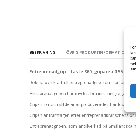
För
BESKRIVNING
ÖVRIG PRODUKTINFORMATION
lag
kan
web
sam
Entreprenadgrip – fäste S60, griparea 0,55 m2, 
Robust och kraftfull entreprenadgrip som kan använd
Entreprenadgripen har mycket bra inrullningsegenskap
Griparmar och slitdelar är producerade i Hardox 450 
Gripen är framtagen efter entreprenadbranschens ön
Entreprenadgripen, som är tillverkad på Småländska 