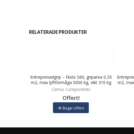
RELATERADE PRODUKTER
180, griparea
Entreprenadgrip – fäste S60, griparea 0,35
Entrepre
0 kg, vikt 68
m2, max lyftförmåga 5000 kg, vikt 310 kg
m2, max 
Carrus Components
ts
Offert!
Begär offert