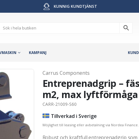
KUNNIG KUNDTJÄNST
VMASKIN
KAMPANJ
KUND
Carrus Components
Entreprenadgrip – fäs
m2, max lyftförmåga 
CARR-21009-S60
Tillverkad i Sverige
Möjlighet till leasing eller avbetalning via Nordea Finance.
Robust och kraftfull entreprenadgrip som