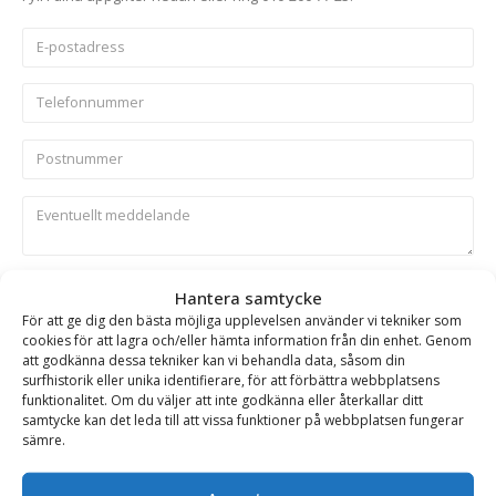
Skicka
Hantera samtycke
För att ge dig den bästa möjliga upplevelsen använder vi tekniker som
cookies för att lagra och/eller hämta information från din enhet. Genom
Se alla produkter inom samma kategori
att godkänna dessa tekniker kan vi behandla data, såsom din
surfhistorik eller unika identifierare, för att förbättra webbplatsens
Entreprenadgripar
funktionalitet. Om du väljer att inte godkänna eller återkallar ditt
samtycke kan det leda till att vissa funktioner på webbplatsen fungerar
sämre.
BESKRIVNING