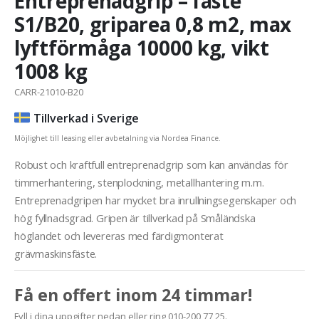
Entreprenadgrip – fäste
S1/B20, griparea 0,8 m2, max
lyftförmåga 10000 kg, vikt
1008 kg
CARR-21010-B20
Tillverkad i Sverige
Möjlighet till leasing eller avbetalning via Nordea Finance.
Robust och kraftfull entreprenadgrip som kan användas för
timmerhantering, stenplockning, metallhantering m.m.
Entreprenadgripen har mycket bra inrullningsegenskaper och
hög fyllnadsgrad. Gripen är tillverkad på Småländska
höglandet och levereras med färdigmonterat
grävmaskinsfäste.
Få en offert inom 24 timmar!
Fyll i dina uppgifter nedan eller ring 010-200 77 25.