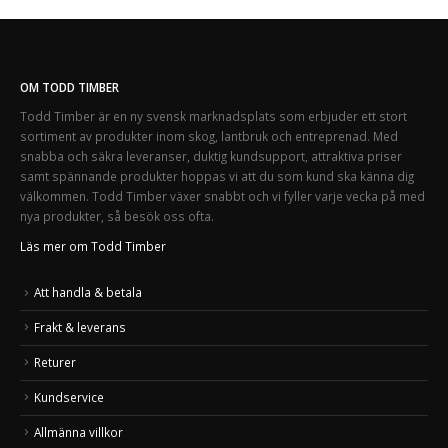
OM TODD TIMBER
Todd Timber är en ny svensk marknadsplats som erbjuder ett stort
sortiment av produkter inom skog, lantbruk och entreprenad. Med
snabba och säkra leveranser, duktig kundsupport, attraktiva priser
samt spännande produkter hoppas vi att du som kund ska känna dig
välkommen. Todd Timber växer snabbt och vi fyller varje vecka på med
nya produkter, så besök oss ofta.
Läs mer om Todd Timber
Att handla & betala
Frakt & leverans
Returer
Kundservice
Allmänna villkor