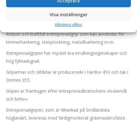
Acceptera
Visa inställningar
Entreprenadgrip – fäste S1/B20, griparea 0,8 m2, max
lyftförmåga 10000 kg, vikt 1008 kg
Allmänna villkor
Robust och kraftfull entreprenadgrip som kan användas för
timmerhantering, stenplockning, metallhantering m.m.
Entreprenadgripen har mycket bra inrullningsegenskaper och
hög fyllnadsgrad.
Griparmar och slitdelar är producerade i Hardox 450 och tak i
Domex 355.
Gripen är framtagen efter entreprenadbranschens önskemål
och behov.
Entreprenadgripen, som är tillverkad på Småländska
höglandet, levereras med färdigmonterat grävmaskinsfäste.