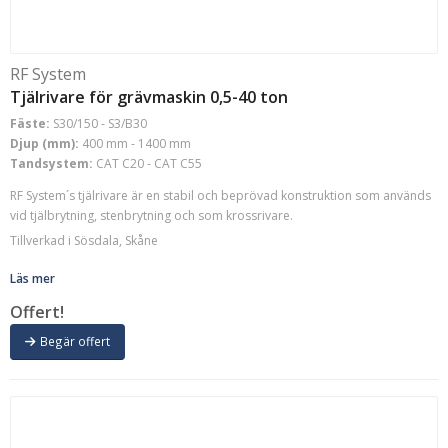
RF System
Tjälrivare för grävmaskin 0,5-40 ton
Fäste:
S30/150 - S3/B30
Djup (mm):
400 mm - 1400 mm
Tandsystem:
CAT C20 - CAT C55
RF System´s tjälrivare är en stabil och beprövad konstruktion som används
vid tjälbrytning, stenbrytning och som krossrivare.
Tillverkad i Sösdala, Skåne
Läs mer
Offert!
Begär offert