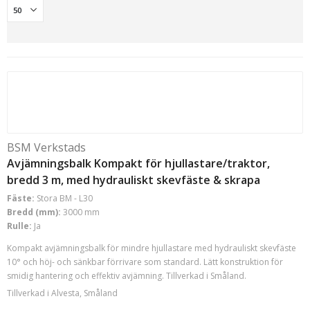
BSM Verkstads
Avjämningsbalk Kompakt för hjullastare/traktor,
bredd 3 m, med hydrauliskt skevfäste & skrapa
Fäste:
Stora BM - L30
Bredd (mm):
3000 mm
Rulle:
Ja
Kompakt avjämningsbalk för mindre hjullastare med hydrauliskt skevfäste
10° och höj- och sänkbar förrivare som standard. Lätt konstruktion för
smidig hantering och effektiv avjämning. Tillverkad i Småland.
Tillverkad i Alvesta, Småland