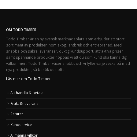
OM TODD TIMBER
Todd Timber är en ny svensk marknadsplats som erbjuder ett stort
sortiment av produkter inom skog, lantbruk och entreprenad. Med
snabba och säkra leveranser, duktig kundsupport, attraktiva priser
samt spännande produkter hoppas vi att du som kund ska känna dig
välkommen. Todd Timber växer snabbt och vi fyller varje vecka på med
nya produkter, så besök oss ofta.
Läs mer om Todd Timber
Att handla & betala
Frakt & leverans
Returer
Kundservice
Allmänna villkor