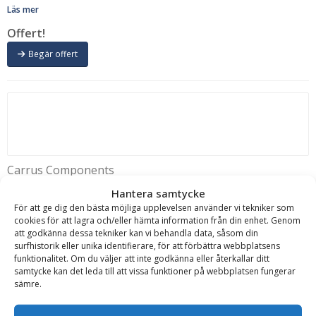
Läs mer
Offert!
Begär offert
Carrus Components
Entreprenadgrip – fäste S40, griparea 0,22 m2, max
Hantera samtycke
lyftförmåga 1800 kg, vikt 165 kg
För att ge dig den bästa möjliga upplevelsen använder vi tekniker som
cookies för att lagra och/eller hämta information från din enhet. Genom
Bredd:
310 mm
Färg:
Svart, Blå, Volvo-grå
Fäste:
S40
Griparea:
0.22 m2
att godkänna dessa tekniker kan vi behandla data, såsom din
Max lyftförmåga:
1800 kg
Max öppning:
1290 mm
surfhistorik eller unika identifierare, för att förbättra webbplatsens
Mekanisk/Hydraulisk:
Hydraulisk
Rek. Maskinvikt:
2-6 ton
Tillval:
funktionalitet. Om du väljer att inte godkänna eller återkallar ditt
Hydraulslangar, Egen profilering (färg & logotyp)
Tillverkningsland:
samtycke kan det leda till att vissa funktioner på webbplatsen fungerar
Sverige
Typ:
GRX20
Vikt:
165 kg
sämre.
Läs mer
Offert!