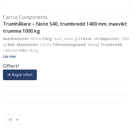
Carrus Components
Trumhållare – fäste S40, trumbredd 1400 mm, maxvikt
trumma 1000 kg
Axeldiameter:
60 mm
Färg:
Svart, Volvo-grå
Fäste:
S40
Kapacitet:
1000
kg
Rek. Maskinvikt:
2-6 ton
Tillverkningsland:
Sverige
Trumbredd:
1400 mm
Vikt:
95 kg
Läs mer
Offert!
Begär offert