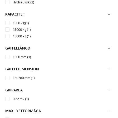
2000 mm
(1)
Hydraulisk
(2)
KAPACITET
1000 kg
(1)
15000 kg
(1)
18000 kg
(1)
GAFFELLÄNGD
1600 mm
(1)
GAFFELDIMENSION
180*80 mm
(1)
GRIPAREA
0.22 m2
(1)
MAX LYFTFÖRMÅGA