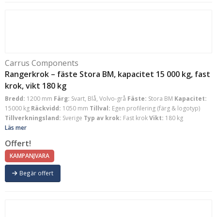
Carrus Components
Rangerkrok – fäste Stora BM, kapacitet 15 000 kg, fast
krok, vikt 180 kg
Bredd:
1200 mm
Färg:
Svart, Blå, Volvo-grå
Fäste:
Stora BM
Kapacitet:
15000 kg
Räckvidd:
1050 mm
Tillval:
Egen profilering (färg & logotyp)
Tillverkningsland:
Sverige
Typ av krok:
Fast krok
Vikt:
180 kg
Läs mer
Offert!
KAMPANJVARA
Begär offert