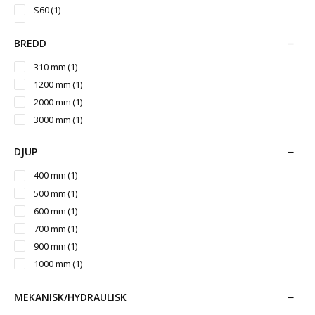
S60
(1)
S70
(1)
BREDD
S80
(1)
S1/B20
(1)
310 mm
(1)
S2/B27
(1)
1200 mm
(1)
S3/B30
(1)
2000 mm
(1)
L30
(1)
3000 mm
(1)
SMS/Trima
(1)
Stora BM
(2)
DJUP
Stor-Stora BM
(1)
400 mm
(1)
500 mm
(1)
600 mm
(1)
700 mm
(1)
900 mm
(1)
1000 mm
(1)
1200 mm
(1)
MEKANISK/HYDRAULISK
1400 mm
(1)