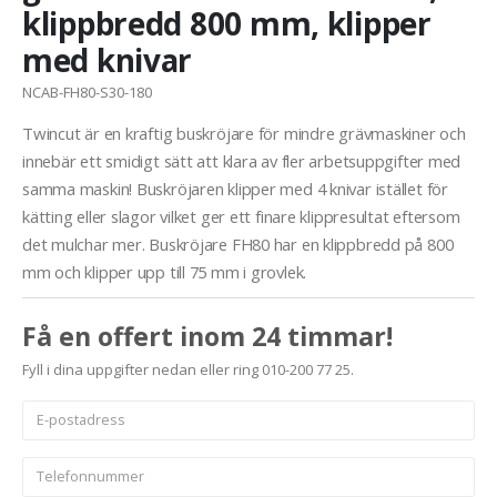
klippbredd 800 mm, klipper
med knivar
NCAB-FH80-S30-180
Twincut är en kraftig buskröjare för mindre grävmaskiner och
innebär ett smidigt sätt att klara av fler arbetsuppgifter med
samma maskin! Buskröjaren klipper med 4 knivar istället för
kätting eller slagor vilket ger ett finare klippresultat eftersom
det mulchar mer. Buskröjare FH80 har en klippbredd på 800
mm och klipper upp till 75 mm i grovlek.
Få en offert inom 24 timmar!
Fyll i dina uppgifter nedan eller ring 010-200 77 25.