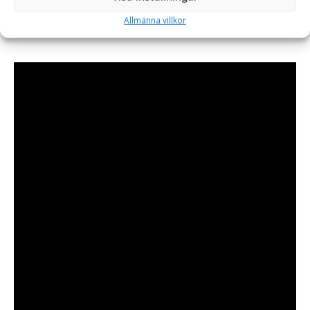
tillverkas i svenskt SSAB-stål, produceras i den lilla byn Slane
Allmänna villkor
på Irland och levereras till kund med fäste och hydraulslangar.