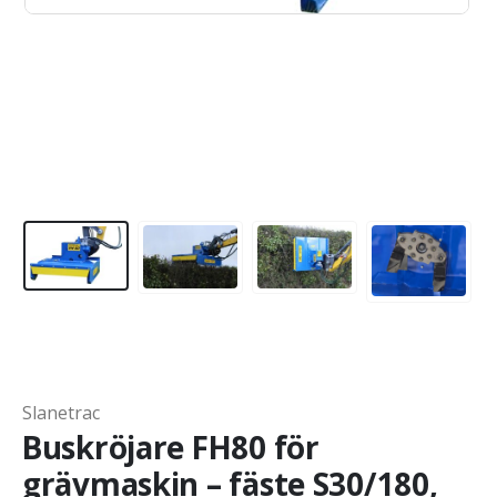
Slanetrac
Buskröjare FH80 för
grävmaskin – fäste S30/180,