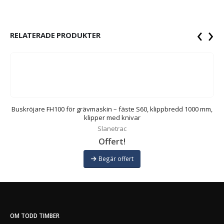
‹
›
RELATERADE PRODUKTER
Buskröjare FH100 för grävmaskin – fäste S60, klippbredd 1000 mm,
klipper med knivar
Slanetrac
Offert!
Begär offert
OM TODD TIMBER