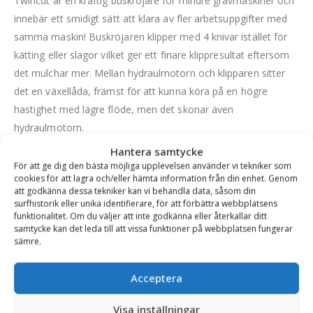
Twincut är en kraftig buskröjare för mindre grävmaskiner och
innebär ett smidigt sätt att klara av fler arbetsuppgifter med
samma maskin! Buskröjaren klipper med 4 knivar istället för
kätting eller slagor vilket ger ett finare klippresultat eftersom
det mulchar mer. Mellan hydraulmotorn och klipparen sitter
det en växellåda, främst för att kunna köra på en högre
hastighet med lägre flöde, men det skonar även
hydraulmotorn.
Hantera samtycke
Buskröjare FH80 har en klippbredd på 800 mm och klipper
För att ge dig den bästa möjliga upplevelsen använder vi tekniker som
upp till 75 mm i grovlek. Den kräver ett oljeflöde på 25-50
cookies för att lagra och/eller hämta information från din enhet. Genom
liter/min och passar grävmaskiner på 1,5-3,5 ton. Lämplig för
att godkänna dessa tekniker kan vi behandla data, såsom din
surfhistorik eller unika identifierare, för att förbättra webbplatsens
rensning av diken, snår och andra områden som hyser
funktionalitet. Om du väljer att inte godkänna eller återkallar ditt
ovälkommen vegetation. Klipper med knivar monterade på en
samtycke kan det leda till att vissa funktioner på webbplatsen fungerar
sämre.
tallrik. Knivarna är 270 mm långa. Knivarna går att slipa och
ett enkelt och effektivt sätt är att slipa knivarnas kanter med
Acceptera
en vinkelslip. Buskröjaren kan med fördel även användas för
att toppa och ansa buskar, häckar och träd. Röjaren, som
Visa inställningar