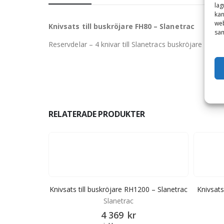
lag
kan
web
Knivsats till buskröjare FH80 – Slanetrac
sam
Reservdelar – 4 knivar till Slanetracs buskröjare FH80
RELATERADE PRODUKTER
0 – Slanetrac
Knivsats till buskröjare RH1200 – Slanetrac
Knivsats
Slanetrac
4 369
kr