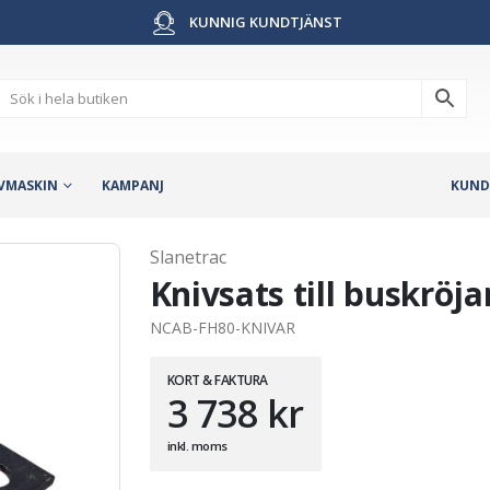
KUNNIG KUNDTJÄNST
VMASKIN
KAMPANJ
KUND
Slanetrac
Knivsats till buskröj
NCAB-FH80-KNIVAR
KORT & FAKTURA
3 738
kr
inkl. moms