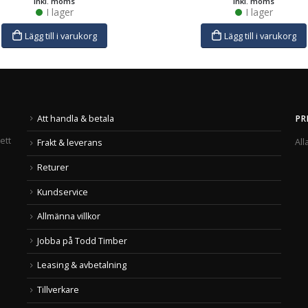
inkl. moms
inkl. moms
I lager
I lager
Lägg till i varukorg
Lägg till i varukorg
Att handla & betala
PR
ett
All
Frakt & leverans
Returer
Kundservice
Allmänna villkor
Jobba på Todd Timber
Leasing & avbetalning
Tillverkare