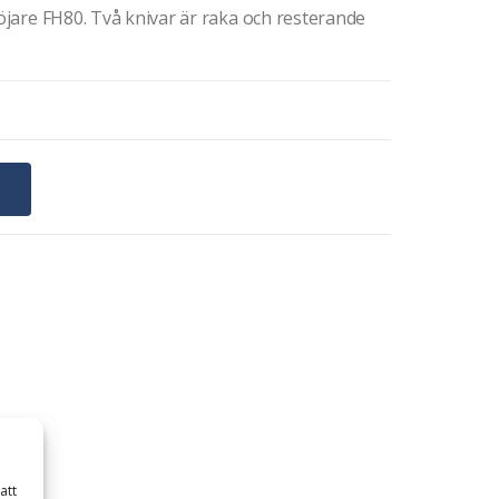
röjare FH80. Två knivar är raka och resterande
G
att