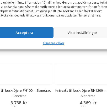
ra och/eller hämta information från din enhet. Genom att godkänna dessa tekni
 vi behandla data, såsom din surfhistorik eller unika identifierare, för att förbät
bplatsens funktionalitet. Om du väljer att inte godkänna eller återkallar ditt
tycke kan det leda till att vissa funktioner på webbplatsen fungerar sämre.
. Två knivar är raka och resterande två är böjda. Knivarna är 270 mm 
Acceptera
Visa inställningar
Allmänna villkor
 till buskröjare FH100 – Slanetrac
Knivsats till buskröjare RH1200 –
Slanetrac
Slanetrac
3 738
kr
4 369
kr