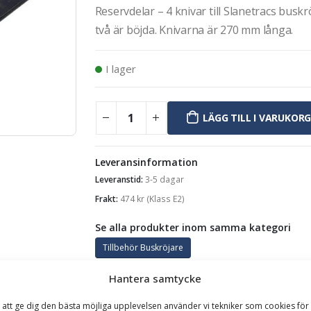
Reservdelar – 4 knivar till Slanetracs busk
två är böjda. Knivarna är 270 mm långa.
I lager
LÄGG TILL I VARUKOR
Leveransinformation
Leveranstid:
3-5 dagar
Frakt:
474
kr
(Klass E2)
Se alla produkter inom samma kategori
Tillbehör Buskröjare
Hantera samtycke
GARANTI
 att ge dig den bästa möjliga upplevelsen använder vi tekniker som cookies för 