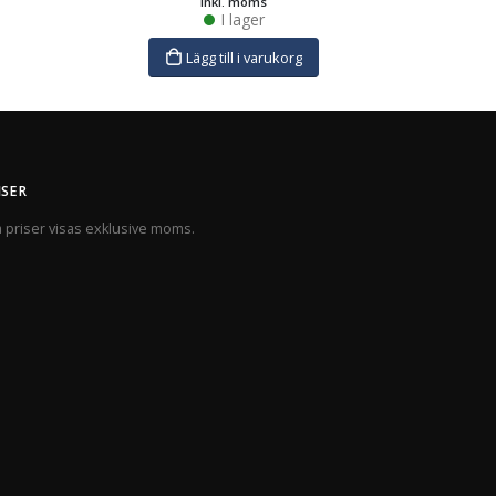
inkl. moms
I lager
Lägg till i varukorg
ISER
a priser visas exklusive moms.