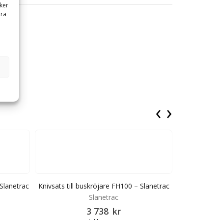
ker
tra
långa.
‹
›
 Slanetrac
Knivsats till buskröjare FH100 – Slanetrac
Knivsats till
Slanetrac
3 738
kr