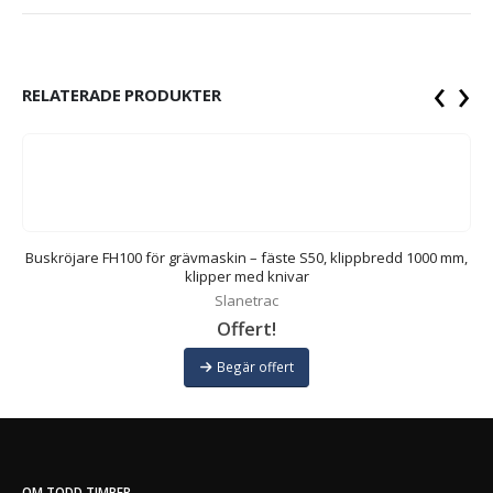
‹
›
RELATERADE PRODUKTER
0
Buskröjare FH100 för grävmaskin – fäste S50, klippbredd 1000 mm,
klipper med knivar
Slanetrac
Offert!
Begär offert
OM TODD TIMBER