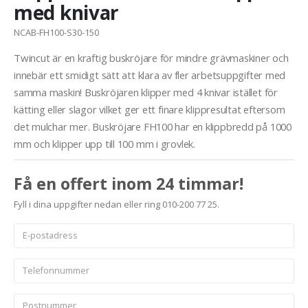
med knivar
NCAB-FH100-S30-150
Twincut är en kraftig buskröjare för mindre grävmaskiner och
innebär ett smidigt sätt att klara av fler arbetsuppgifter med
samma maskin! Buskröjaren klipper med 4 knivar istället för
kätting eller slagor vilket ger ett finare klippresultat eftersom
det mulchar mer. Buskröjare FH100 har en klippbredd på 1000
mm och klipper upp till 100 mm i grovlek.
Få en offert inom 24 timmar!
Fyll i dina uppgifter nedan eller ring 010-200 77 25.