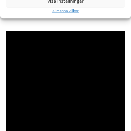
Visa inställningar
svenskt SSAB-stål, produceras i den lilla byn Slane på Irland
Allmänna villkor
och levereras till kund med fäste och hydraulslangar.