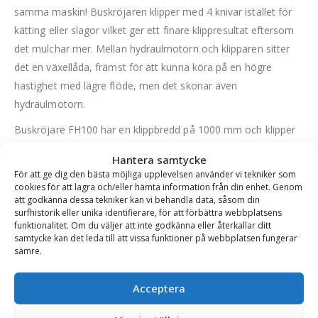
samma maskin! Buskröjaren klipper med 4 knivar istället för
kätting eller slagor vilket ger ett finare klippresultat eftersom
det mulchar mer. Mellan hydraulmotorn och klipparen sitter
det en växellåda, främst för att kunna köra på en högre
hastighet med lägre flöde, men det skonar även
hydraulmotorn.
Buskröjare FH100 har en klippbredd på 1000 mm och klipper
upp till 100 mm i grovlek. Den kräver ett oljeflöde på 40-90
Hantera samtycke
liter/min och passar grävmaskiner på 3,5 ton och uppåt.
För att ge dig den bästa möjliga upplevelsen använder vi tekniker som
Röjaren är lämplig för rensning av diken, snår och andra
cookies för att lagra och/eller hämta information från din enhet. Genom
att godkänna dessa tekniker kan vi behandla data, såsom din
områden som hyser ovälkommen vegetation. Klipper med
surfhistorik eller unika identifierare, för att förbättra webbplatsens
knivar monterade på en tallrik. Knivarna är 270 mm långa.
funktionalitet. Om du väljer att inte godkänna eller återkallar ditt
samtycke kan det leda till att vissa funktioner på webbplatsen fungerar
FH100 har dessutom dubbla knivar på höjden vilket gör att
sämre.
materialet blir riktigt finfördelat. Knivarna går att slipa och ett
enkelt och effektivt sätt är att slipa knivarnas kanter med en
Acceptera
vinkelslip. Buskröjaren kan med fördel användas för att toppa
och ansa buskar, häckar och träd. Röjaren, som tillverkas i