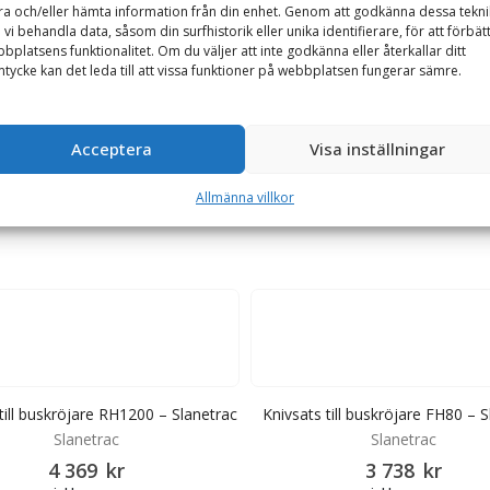
ra och/eller hämta information från din enhet. Genom att godkänna dessa tekni
 vi behandla data, såsom din surfhistorik eller unika identifierare, för att förbät
bplatsens funktionalitet. Om du väljer att inte godkänna eller återkallar ditt
tycke kan det leda till att vissa funktioner på webbplatsen fungerar sämre.
00. Två knivar är raka och resterande två är böjda. Knivarna är 270 m
Acceptera
Visa inställningar
Allmänna villkor
till buskröjare RH1200 – Slanetrac
Knivsats till buskröjare FH80 – S
Slanetrac
Slanetrac
4 369
kr
3 738
kr