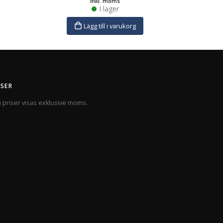
inkl. moms
I lager
Lägg till i varukorg
ISER
a priser visas exklusive moms.