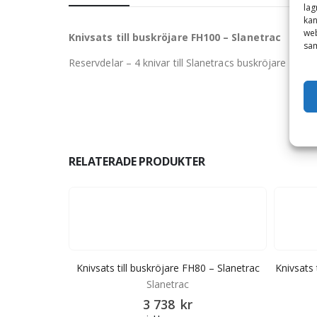
lag
kan
web
Knivsats till buskröjare FH100 – Slanetrac
sam
Reservdelar – 4 knivar till Slanetracs buskröjare FH1
RELATERADE PRODUKTER
00 – Slanetrac
Knivsats till buskröjare FH80 – Slanetrac
Knivsats 
Slanetrac
3 738
kr