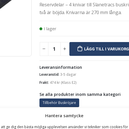
Reservdelar – 4 knivar till Slanetracs busk
två är böjda. Knivarna är 270 mm långa.
I lager
LÄGG TILL I VARUKOR
Leveransinformation
Leveranstid:
3-5 dagar
Frakt:
474
kr
(Klass E2)
Se alla produkter inom samma kategori
Tillbehör Buskröjare
Hantera samtycke
GARANTI
 att ge dig den bästa möjliga upplevelsen använder vi tekniker som cookies för 