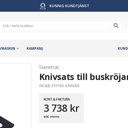
KUNNIG KUNDTJÄNST
VMASKIN
KAMPANJ
KUND
Slanetrac
Knivsats till buskröj
NCAB-FH100-KNIVAR
KORT & FAKTURA
3 738
kr
inkl. moms