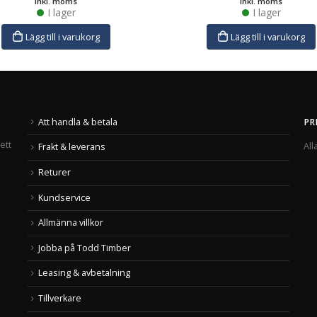
inkl. moms
inkl. moms
I lager
I lager
Lägg till i varukorg
Lägg till i varukorg
Att handla & betala
PR
ett
All
Frakt & leverans
Returer
Kundservice
Allmänna villkor
Jobba på Todd Timber
Leasing & avbetalning
Tillverkare