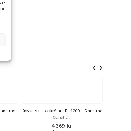
ker
tra
m långa.
‹
›
lanetrac
Knivsats till buskröjare RH1200 – Slanetrac
Knivsats til
Slanetrac
4 369
kr