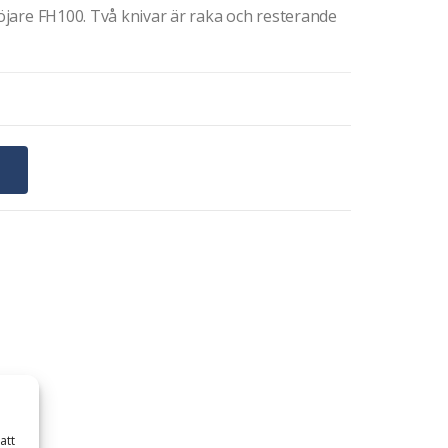
röjare FH100. Två knivar är raka och resterande
G
att