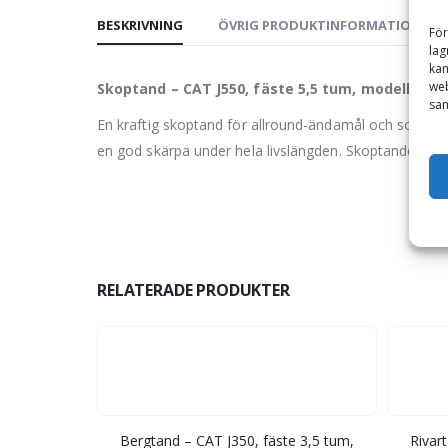
BESKRIVNING
ÖVRIG PRODUKTINFORMATION
För
lag
kan
web
Skoptand – CAT J550, fäste 5,5 tum, modell TIP 
sam
En kraftig skoptand för allround-ändamål och som är
en god skärpa under hela livslängden. Skoptanden lås
RELATERADE PRODUKTER
 AMRE
Bergtand – CAT J350, fäste 3,5 tum,
Rivar