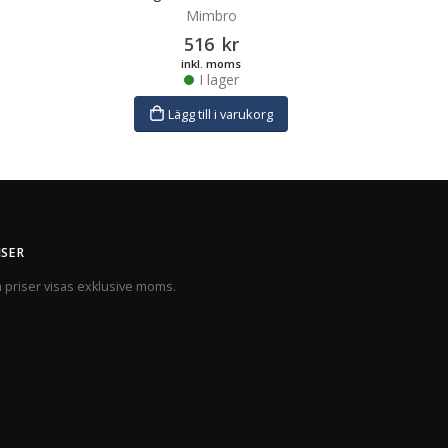
4 st, 
Mimbro
516
kr
inkl. moms
I lager
Lägg till i varukorg
ISER
a priser visas exklusive moms.