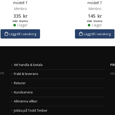
modell T
modell T
Mimbro
Mimbro
335
kr
145
kr
inkl. moms
inkl. moms
I lager
I lager
Lägg till i varukorg
Lägg till i varukorg
Att handla & betala
PR
ett
All
Frakt & leverans
Returer
Kundservice
Allmänna villkor
Jobba på Todd Timber