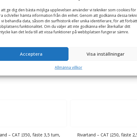
GARANTI
TILLBEHÖR
 att ge dig den bästa möjliga upplevelsen använder vi tekniker som cookies för 
ra och/eller hämta information från din enhet. Genom att godkänna dessa tekni
 vi behandla data, såsom din surfhistorik eller unika identifierare, för att förbät
bplatsens funktionalitet. Om du väljer att inte godkänna eller återkallar ditt
SYL
tycke kan det leda till att vissa funktioner på webbplatsen fungerar sämre.
 självvässande. Skoptanden har en god penetration och är anpassad f
es fast med en pinne från sidan.
Acceptera
Visa inställningar
Allmänna villkor
tand – CAT J350, fäste 3,5 tum,
Rivartand – CAT J250, fäste 2,