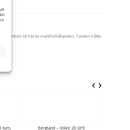
att
ker
tra
ör medium till hårda markförhållanden. Tanden håller
‹
›
5 tum,
Bergtand – Volvo 20 GPE
Skoptand – C