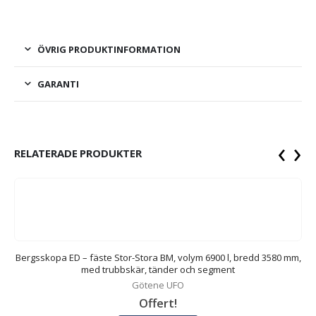
ÖVRIG PRODUKTINFORMATION
GARANTI
‹
›
RELATERADE PRODUKTER
m,
Bergsskopa ED – fäste Stor-Stora BM, volym 6900 l, bredd 3580 mm,
B
med trubbskär, tänder och segment
Götene UFO
Offert!