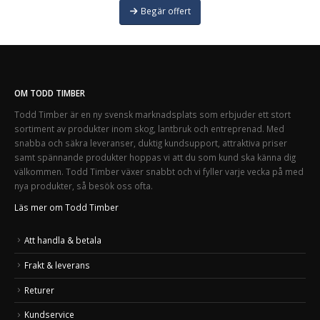
Begär offert
OM TODD TIMBER
Todd Timber är en ny svensk marknadsplats som erbjuder ett stort
sortiment av produkter inom skog, lantbruk och entreprenad. Med
snabba och säkra leveranser, duktig kundsupport, attraktiva priser
samt spännande produkter hoppas vi att du som kund ska känna dig
välkommen. Todd Timber växer snabbt och vi fyller varje vecka på med
nya produkter, så besök oss ofta.
Läs mer om Todd Timber
Att handla & betala
Frakt & leverans
Returer
Kundservice