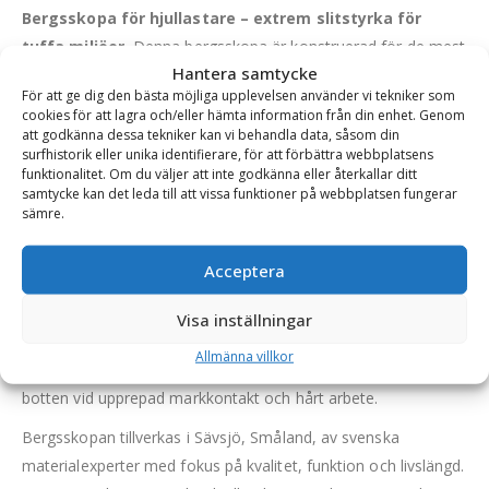
Bergsskopa för hjullastare – extrem slitstyrka för
tuffa miljöer.
Denna bergsskopa är konstruerad för de mest
Hantera samtycke
krävande uppgifterna inom stenbrott, grustag och
För att ge dig den bästa möjliga upplevelsen använder vi tekniker som
återvinningsanläggningar. Med sin robusta konstruktion i
cookies för att lagra och/eller hämta information från din enhet. Genom
Hardox 450 och sina kraftiga förstärkningar klarar skopan att
att godkänna dessa tekniker kan vi behandla data, såsom din
surfhistorik eller unika identifierare, för att förbättra webbplatsens
hantera sprängsten, grus, malm och annan tung, kompakt
funktionalitet. Om du väljer att inte godkänna eller återkallar ditt
massa med maximal effektivitet och hållbarhet.
samtycke kan det leda till att vissa funktioner på webbplatsen fungerar
sämre.
Till skillnad från en vanlig lastskopa är denna modell
optimerad för bergmaterial. Den levereras med trubbskär,
Acceptera
tänder och segment som ger förbättrad inträngning och ökad
slitstyrka. Segmenten skyddar det trubbade skäret och
Visa inställningar
förlänger livslängden – även under de mest abrasiva
Allmänna villkor
förhållanden. Undertill finns slitribbor som ytterligare skyddar
botten vid upprepad markkontakt och hårt arbete.
Bergsskopan tillverkas i Sävsjö, Småland, av svenska
materialexperter med fokus på kvalitet, funktion och livslängd.