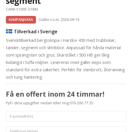
segment
CARR-51005-STBM
Gäller t.o.m. 2026-09-15
KAMPANJVARA
Tillverkad i Sverige
Svensktillverkad bergsskopa i Hardox 450 med trubbskär,
tänder, segment och slitribbor. Anpassad för hårda material
som sprängsten och grus. Skärstålet i 500 HB ger lång
livslängd i tuffa miljöer. Levereras med galler-keps som
standard för extra säkerhet. Perfekt för stenbrott, återvinning
och tung hantering.
Få en offert inom 24 timmar!
Fyll i dina uppgifter nedan eller ring 010-200 77 25.