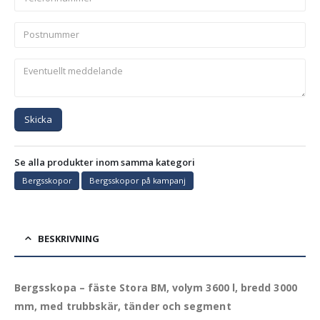
Skicka
Se alla produkter inom samma kategori
Bergsskopor
Bergsskopor på kampanj
BESKRIVNING
Bergsskopa – fäste Stora BM, volym 3600 l, bredd 3000
mm, med trubbskär, tänder och segment