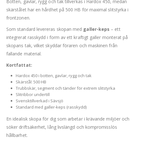
Botten, gavlar, rygg och tak tillverkas i Hardox 450, medan
skärstålet har en hårdhet på 500 HB för maximal slitstyrka i
frontzonen.
Som standard levereras skopan med
galler-keps
– ett
integrerat rasskydd i form av ett kraftigt galler monterat på
skopans tak, vilket skyddar föraren och maskinen från
fallande material.
Kortfattat:
Hardox 450 i botten, gavlar, rygg och tak
Skärstål: 500 HB
Trubbskär, segment och tänder för extrem slitstyrka
Slitribbor undertill
Svensktillverkad i Sävsjö
Standard med galler-keps (rasskydd)
En idealisk skopa för dig som arbetar i krävande miljöer och
söker driftsäkerhet, lång livslängd och kompromisslös
hållbarhet.