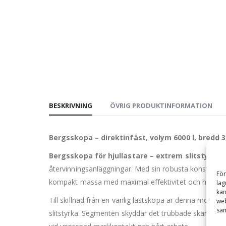
BESKRIVNING
ÖVRIG PRODUKTINFORMATION
Bergsskopa – direktinfäst, volym 6000 l, bred
Bergsskopa för hjullastare – extrem slitstyrka f
återvinningsanläggningar. Med sin robusta konstrukti
För
kompakt massa med maximal effektivitet och hållbar
lag
kan
Till skillnad från en vanlig lastskopa är denna mode
web
sam
slitstyrka. Segmenten skyddar det trubbade skäret och 