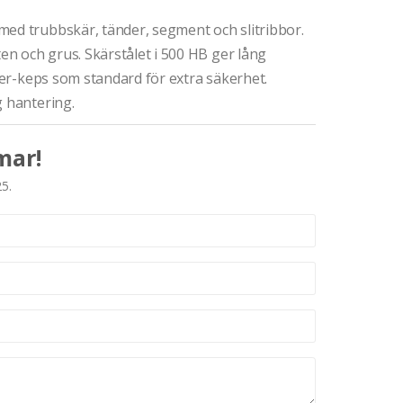
med trubbskär, tänder, segment och slitribbor.
n och grus. Skärstålet i 500 HB ger lång
ller-keps som standard för extra säkerhet.
g hantering.
mar!
25.