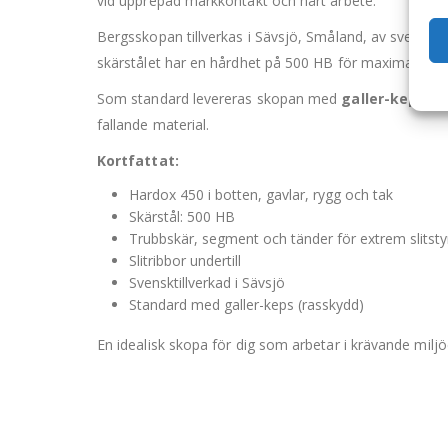
vid upprepad markkontakt och hårt arbete.
Bergsskopan tillverkas i Sävsjö, Småland, av svenska m
skärstålet har en hårdhet på 500 HB för maximal slits
Som standard levereras skopan med
galler-keps
– e
fallande material.
Kortfattat:
Hardox 450 i botten, gavlar, rygg och tak
Skärstål: 500 HB
Trubbskär, segment och tänder för extrem slitsty
Slitribbor undertill
Svensktillverkad i Sävsjö
Standard med galler-keps (rasskydd)
En idealisk skopa för dig som arbetar i krävande miljö