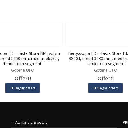
opa ED – fäste Stora BM, volym
Bergsskopa ED – fäste Stora B
 bredd 2650 mm, med trubbskär,
3800 l, bredd 3030 mm, med tr
tänder och segment
tänder och segment
Götene UFO
Götene UFO
Offert!
Offert!
Begär offert
Begär offert
Att handla & betala
PR