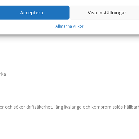
aterialexperter med fokus på kvalitet, funktion och livslängd. Botten
Acceptera
Visa inställningar
tyrka i frontzonen.
Allmänna villkor
tt integrerat rasskydd i form av ett kraftigt galler monterat på skop
rka
er och söker driftsäkerhet, lång livslängd och kompromisslös hållbar