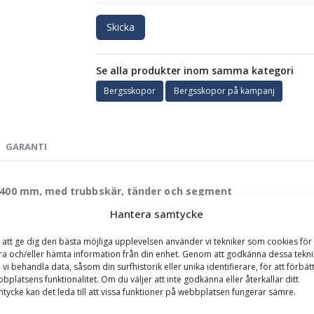
Skicka
Se alla produkter inom samma kategori
Bergsskopor
Bergsskopor på kampanj
GARANTI
d 3400 mm, med trubbskär, tänder och segment
Hantera samtycke
ör tuffa miljöer.
Denna bergsskopa är konstruerad för de mest krä
on i Hardox 450 och sina kraftiga förstärkningar klarar skopan att h
 att ge dig den bästa möjliga upplevelsen använder vi tekniker som cookies för 
het.
ra och/eller hämta information från din enhet. Genom att godkänna dessa tekni
 vi behandla data, såsom din surfhistorik eller unika identifierare, för att förbät
ll optimerad för bergmaterial. Den levereras med trubbskär, tänder o
bplatsens funktionalitet. Om du väljer att inte godkänna eller återkallar ditt
tycke kan det leda till att vissa funktioner på webbplatsen fungerar sämre.
förlänger livslängden – även under de mest abrasiva förhållanden. Und