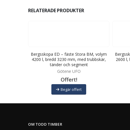
RELATERADE PRODUKTER
r-Stora BM,
Bergsskopa ED – fäste Stora BM, volym
Bergssk
0 mm, med
4200 l, bredd 3230 mm, med trubbskär,
2600 l,
segment
tänder och segment
Götene UFO
Offert!
Begär offert
OM TODD TIMBER