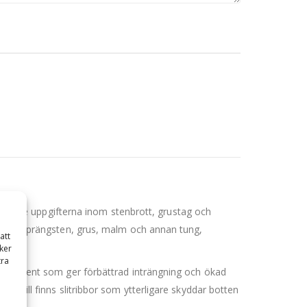
vande uppgifterna inom stenbrott, grustag och
antera sprängsten, grus, malm och annan tung,
att
ker
tra
ch segment som ger förbättrad inträngning och ökad
ertill finns slitribbor som ytterligare skyddar botten