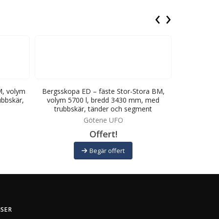
‹
›
M, volym
Bergsskopa ED – fäste Stor-Stora BM,
Bergsskopa
ubbskär,
volym 5700 l, bredd 3430 mm, med
volym 60
trubbskär, tänder och segment
trubbs
Götene UFO
Offert!
Begär offert
ISER