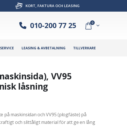
KORT, FAKTURA OCH LEASING
010-200 77 25
0
SERVICE
LEASING & AVBETALNING
TILLVERKARE
maskinsida), VV95
nisk låsning
te på maskinsidan och VV95 (plogfäste) på
raftigt och slittåligt material för att ge en lång