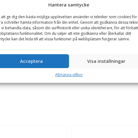
Hantera samtycke
Hjullastare & Traktor
 att ge dig den bästa möjliga upplevelsen använder vi tekniker som cookies för 
ra och/eller hämta information från din enhet. Genom att godkänna dessa tekni
 vi behandla data, såsom din surfhistorik eller unika identifierare, för att förbät
GARANTI
bplatsens funktionalitet. Om du väljer att inte godkänna eller återkallar ditt
tycke kan det leda till att vissa funktioner på webbplatsen fungerar sämre.
pssida), mekanisk låsning
Acceptera
Visa inställningar
dan och VV95 (plogfäste) på redskapssidan. Adaptern är tillverkad i et
ras med sprint/tapplås.
Allmänna villkor