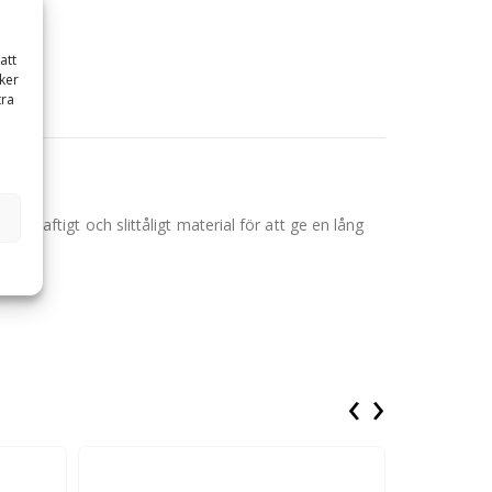
att
ker
tra
t kraftigt och slittåligt material för att ge en lång
‹
›