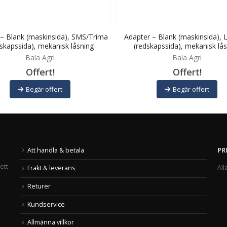
– Blank (maskinsida), SMS/Trima
Adapter – Blank (maskinsida), L
skapssida), mekanisk låsning
(redskapssida), mekanisk lå
Bala Agri
Bala Agri
Offert!
Offert!
Begär offert
Begär offert
Att handla & betala
PR
ett
All
Frakt & leverans
Returer
Kundservice
Allmänna villkor