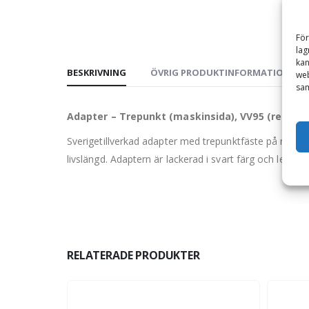
För
lag
kan
BESKRIVNING
ÖVRIG PRODUKTINFORMATION
web
sam
Adapter – Trepunkt (maskinsida), VV95 (redska
Sverigetillverkad adapter med trepunktfäste på maskinsi
livslängd. Adaptern är lackerad i svart färg och levere
RELATERADE PRODUKTER