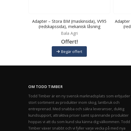
maskinsida),
Adapter – Stora BM (maskinsida), VV95
Adapter 
isk låsning
(redskapssida), mekanisk låsning
(red
Bala Agri
Offert!
Begär offert
OM TODD TIMBER
Todd Timber är en ny svensk marknadsplats som erbjuder 
stort sortiment av produkter inom skog, lantbruk och
entreprenad. Med snabba och säkra leveranser, duktig
kundsupport, attraktiva priser samt spännande produkter
hoppas vi att du som kund ska känna dig välkommen. Todd
Timber växer snabbt och vi fyller varje vecka på med nya