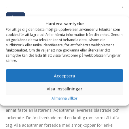
Skicka
Hantera samtycke
För att ge dig den bästa möjliga upplevelsen använder vi tekniker som
Se alla produkter inom samma kategori
cookies för att lagra och/eller hämta information från din enhet. Genom
att godkänna dessa tekniker kan vi behandla data, såsom din
Hjullastare & Traktor
surfhistorik eller unika identifierare, för att förbättra webbplatsens
funktionalitet. Om du väljer att inte godkänna eller återkallar ditt
samtycke kan det leda till att vissa funktioner på webbplatsen fungerar
sämre.
BESKRIVNING
Acceptera
Adapter – SMS/Trima (maskinsida), Stora BM
Visa inställningar
(redskapssida), mekanisk låsning
Allmänna villkor
En adapter möjliggör montering av redskap utrustat med
annat fäste än lastarens. Adaptrarna levereras blästrade och
lackerade. De är tillverkade med en kraftig ram som tål tuffa
tag. Alla adaptrar är försedda med smörjkoppar för enkel