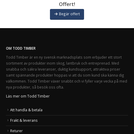
Offert!
Begär offert
OM TODD TIMBER
Todd Timber är en ny svensk marknadsplats som erbjuder ett stort
sortiment av produkter inom skog, lantbruk och entreprenad. Med
snabba och säkra leveranser, duktig kundsupport, attraktiva priser
samt spännande produkter hoppas vi att du som kund ska känna dig
välkommen. Todd Timber växer snabbt och vi fyller varje vecka på med
nya produkter, så besök oss ofta.
Läs mer om Todd Timber
Att handla & betala
Frakt & leverans
Returer