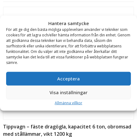
Hantera samtycke
För att ge dig den bästa möjliga upplevelsen använder vi tekniker som
cookies för att lagra och/eller hämta information från din enhet. Genom
Tippvagn – fäste dragögla, kapacitet 6 ton med broms
att godkänna dessa tekniker kan vi behandla data, såsom din
surfhistorik eller unika identifierare, för att förbättra webbplatsens
och med stållämmar, vikt 1200 kg
funktionalitet. Om du väljer att inte godkänna eller återkallar ditt
Sonnys Maskiner
samtycke kan det leda till att vissa funktioner på webbplatsen fungerar
sämre.
Offert!
Begär offert
Acceptera
Visa inställningar
Allmänna villkor
Tippvagn – fäste dragögla, kapacitet 6 ton, obromsad
med stållämmar, vikt 1200 kg