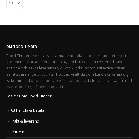
OM TODD TIMBER
Todd Timber är en ny svensk marknadsplats som erbjuder ett stort
sortiment av produkter inom skog, lantbruk och entreprenad. Med
snabba och säkra leveranser, duktig kundsupport, attraktiva priser
samt spännande produkter hoppas vi att du som kund ska känna dig
välkommen. Todd Timber växer snabbt och vi fyller varje vecka på med
nya produkter, så besök oss ofta.
Läs mer om Todd Timber
Att handla & betala
Frakt & leverans
Returer