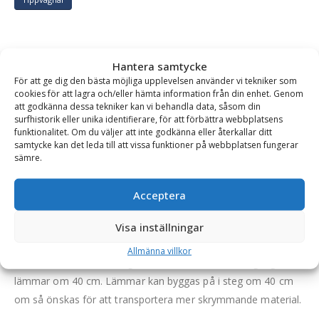
Tippvagnar
BESKRIVNING
Hantera samtycke
För att ge dig den bästa möjliga upplevelsen använder vi tekniker som
cookies för att lagra och/eller hämta information från din enhet. Genom
att godkänna dessa tekniker kan vi behandla data, såsom din
Tippvagn – fäste dragögla, kapacitet 5 ton, obromsad
surfhistorik eller unika identifierare, för att förbättra webbplatsens
med stållämmar, vikt 1100 kg
funktionalitet. Om du väljer att inte godkänna eller återkallar ditt
samtycke kan det leda till att vissa funktioner på webbplatsen fungerar
Svensktillverkad tippvagn för de flesta typer av transporter.
sämre.
Flak av kraftig plåt. Flak och underrede är lackat, och
lämmarna är galvade. Som standard ingår: spridarläm,
Acceptera
bakåttipp, skruvbar domkraft, belysning, LGF-skylt och
dragögla. OBS. Ögledrag är standard på vagnen men om man
Visa inställningar
vill ha gaffeldrag istället så meddela detta vid beställning.
Allmänna villkor
Priset blir oförändrat. Vagnen levereras med en omgång
lämmar om 40 cm. Lämmar kan byggas på i steg om 40 cm
om så önskas för att transportera mer skrymmande material.