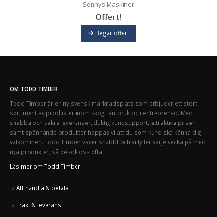
Sonnys Maskiner
Offert!
Begär offert
OM TODD TIMBER
Todd Timber är en ny svensk marknadsplats som erbjuder ett stort
sortiment av produkter inom skog, lantbruk och entreprenad. Med
snabba och säkra leveranser, duktig kundsupport, attraktiva priser
samt spännande produkter hoppas vi att du som kund ska känna dig
välkommen. Todd Timber växer snabbt och vi fyller varje vecka på med
nya produkter, så besök oss ofta.
Läs mer om Todd Timber
Att handla & betala
Frakt & leverans