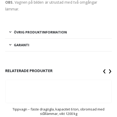
OBS.
Vagnen på bilden är utrustad med två omgångar
lämmar.
ÖVRIG PRODUKTINFORMATION
GARANTI
‹
›
RELATERADE PRODUKTER
d
Tippvagn – fäste dragögla, kapacitet 6 ton, obromsad med
T
stållämmar, vikt 1200 kg