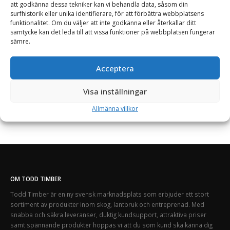
att godkänna dessa tekniker kan vi behandla data, såsom din
Offert!
surfhistorik eller unika identifierare, för att förbättra webbplatsens
funktionalitet. Om du väljer att inte godkänna eller återkallar ditt
Begär offert
samtycke kan det leda till att vissa funktioner på webbplatsen fungerar
sämre.
Acceptera
Visa inställningar
Allmänna villkor
OM TODD TIMBER
Todd Timber är en ny svensk marknadsplats som erbjuder ett stort
sortiment av produkter inom skog, lantbruk och entreprenad. Med
snabba och säkra leveranser, duktig kundsupport, attraktiva priser
samt spännande produkter hoppas vi att du som kund ska känna dig