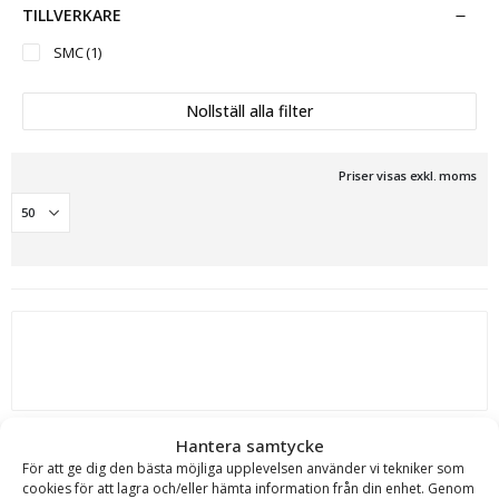
TILLVERKARE
SMC
(1)
Nollställ alla filter
Priser visas exkl. moms
Hydraulhammare XS-100 – fäste Brokk 100, för
Hantera samtycke
maskinvikt 1.5-3.5 ton
För att ge dig den bästa möjliga upplevelsen använder vi tekniker som
cookies för att lagra och/eller hämta information från din enhet. Genom
SMC