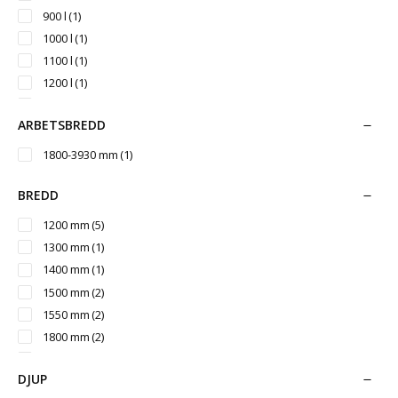
900 l
(1)
1000 l
(1)
1100 l
(1)
1200 l
(1)
1500 l
(2)
ARBETSBREDD
1800 l
(1)
2000 l
(2)
1800-3930 mm
(1)
3000 l
(2)
5000 l
(2)
BREDD
1200 mm
(5)
1300 mm
(1)
1400 mm
(1)
1500 mm
(2)
1550 mm
(2)
1800 mm
(2)
2000 mm
(5)
DJUP
2200 mm
(1)