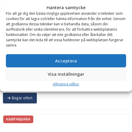
Offert!
Hantera samtycke
För att ge dig den bästa möjliga upplevelsen använder vi tekniker som
Begär offert
cookies för att lagra och/eller hämta information från din enhet. Genom
att godkänna dessa tekniker kan vi behandla data, såsom din
surfhistorik eller unika identifierare, för att förbättra webbplatsens
funktionalitet. Om du väljer att inte godkänna eller återkallar ditt
KAMPANJVARA
samtycke kan det leda till att vissa funktioner på webbplatsen fungerar
sämre.
Acceptera
Frontlastarcontainer standard – fäste Ålö typ 3, volym
2000 l, bredd 2000 mm
Visa inställningar
Carrus Components
Allmänna villkor
Offert!
Begär offert
KAMPANJVARA