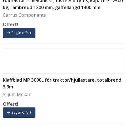
Gaffelställ – mekaniskt, fäste Ålö typ 3, kapacitet 2500
kg, rambredd 1200 mm, gaffellängd 1400 mm
Carrus Components
Offert!
Begär offert
Klaffblad MP 3000L för traktor/hjullastare, totalbredd
3,9m
Siljum Mekan
Offert!
Begär offert