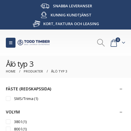
SNABBA LEVERANSER
KUNNIG KUNDTJÄNST
KORT, FAKTURA OCH LEASING
0
Ålö typ 3
HOME
PRODUKTER
ÅLÖ TYP 3
FÄSTE (REDSKAPSSIDA)
SMS/Trima
(1)
VOLYM
380 l
(1)
800 l
(1)