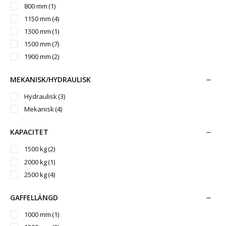
2500 mm
(3)
800 mm
(1)
1150 mm
(4)
1300 mm
(1)
1500 mm
(7)
1900 mm
(2)
MEKANISK/HYDRAULISK
Hydraulisk
(3)
Mekanisk
(4)
KAPACITET
1500 kg
(2)
2000 kg
(1)
2500 kg
(4)
GAFFELLÄNGD
1000 mm
(1)