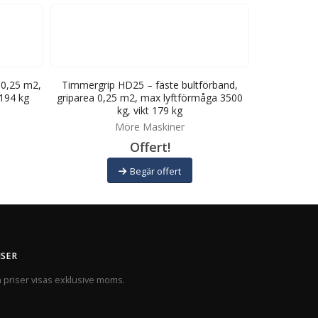
 0,25 m2,
Timmergrip HD25 – fäste bultförband,
Timmergrip 
 194 kg
griparea 0,25 m2, max lyftförmåga 3500
max lyftfö
kg, vikt 179 kg
Möre Maskiner
Offert!
Begär offert
ISER
a priser visas exklusive moms.