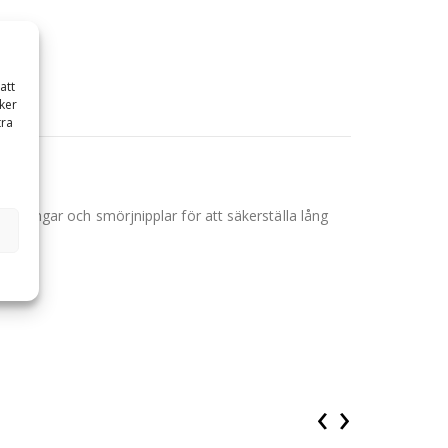
att
ker
tra
ussningar och smörjnipplar för att säkerställa lång
‹
›