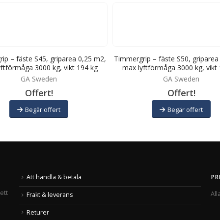
ip – fäste S45, griparea 0,25 m2,
Timmergrip – fäste S50, griparea
ftförmåga 3000 kg, vikt 194 kg
max lyftförmåga 3000 kg, vikt
GA Sweden
GA Sweden
Offert!
Offert!
Begär offert
Begär offert
Att handla & betala
PR
ett
All
Frakt & leverans
Returer