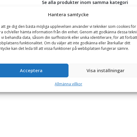
Se alla produkter inom samma kategori
Timmergripar
Hantera samtycke
 att ge dig den bästa möjliga upplevelsen använder vi tekniker som cookies för 
ra och/eller hämta information från din enhet. Genom att godkänna dessa tekni
GARANTI
TILLBEHÖR
 vi behandla data, såsom din surfhistorik eller unika identifierare, för att förbät
bplatsens funktionalitet. Om du väljer att inte godkänna eller återkallar ditt
tycke kan det leda till att vissa funktioner på webbplatsen fungerar sämre.
ftförmåga 900 kg, vikt 68 kg
ål och godset (kroppen) i 365-stål. Samtliga leder är utrustade med b
Acceptera
Visa inställningar
langar.
Allmänna villkor