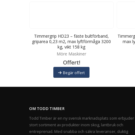
area 0,07 m2,
Timmergrip HD23 – fäste bultförband,
Timmergr
vikt 99 kg
griparea 0,23 m2, max lyftförmåga 3200
max ly
kg, vikt 158 kg
Möre Maskiner
Offert!
Begär offert
OM TODD TIMBER
Todd Timber är en ny svensk marknadsplats som erbjuder 
stort sortiment av produkter inom skog, lantbruk och
entreprenad. Med snabba och säkra leveranser, duktig