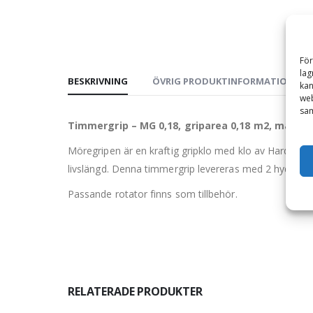
För
lag
BESKRIVNING
ÖVRIG PRODUKTINFORMATION
kan
web
sam
Timmergrip – MG 0,18, griparea 0,18 m2, max ly
Möregripen är en kraftig gripklo med klo av Hardox-st
livslängd. Denna timmergrip levereras med 2 hydrauls
Passande rotator finns som tillbehör.
RELATERADE PRODUKTER