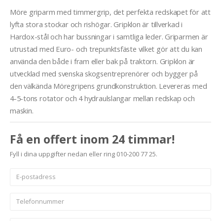
Möre griparm med timmergrip, det perfekta redskapet för att
lyfta stora stockar och rishögar. Gripklon är tillverkad i
Hardox-stål och har bussningar i samtliga leder. Griparmen är
utrustad med Euro- och trepunktsfäste vilket gör att du kan
använda den både i fram eller bak på traktorn. Gripklon är
utvecklad med svenska skogsentreprenörer och bygger på
den välkända Möregripens grundkonstruktion. Levereras med
4-5-tons rotator och 4 hydraulslangar mellan redskap och
maskin.
Få en offert inom 24 timmar!
Fyll i dina uppgifter nedan eller ring 010-200 77 25.