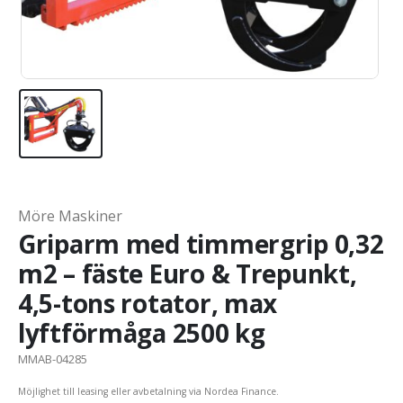
Möre Maskiner
Griparm med timmergrip 0,32
m2 – fäste Euro & Trepunkt,
4,5-tons rotator, max
lyftförmåga 2500 kg
MMAB-04285
Möjlighet till leasing eller avbetalning via Nordea Finance.