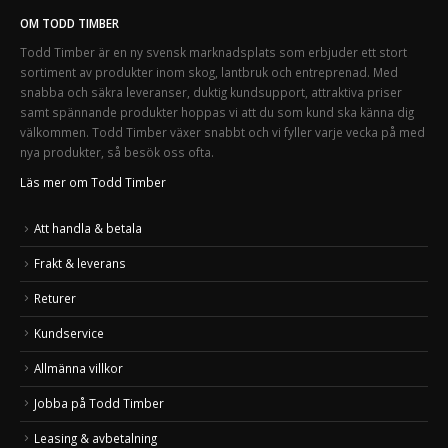
OM TODD TIMBER
Todd Timber är en ny svensk marknadsplats som erbjuder ett stort
sortiment av produkter inom skog, lantbruk och entreprenad. Med
snabba och säkra leveranser, duktig kundsupport, attraktiva priser
samt spännande produkter hoppas vi att du som kund ska känna dig
välkommen. Todd Timber växer snabbt och vi fyller varje vecka på med
nya produkter, så besök oss ofta.
Läs mer om Todd Timber
Att handla & betala
Frakt & leverans
Returer
Kundservice
Allmänna villkor
Jobba på Todd Timber
Leasing & avbetalning