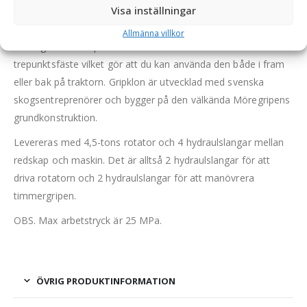
lyfta stora stockar och rishögar.
Visa inställningar
Gripklon är tillverkad i Hardox-stål och har bussningar i
Allmänna villkor
samtliga leder. Griparmen är utrustad med Euro- och
trepunktsfäste vilket gör att du kan använda den både i fram
eller bak på traktorn. Gripklon är utvecklad med svenska
skogsentreprenörer och bygger på den välkända Möregripens
grundkonstruktion.
Levereras med 4,5-tons rotator och 4 hydraulslangar mellan
redskap och maskin. Det är alltså 2 hydraulslangar för att
driva rotatorn och 2 hydraulslangar för att manövrera
timmergripen.
OBS. Max arbetstryck är 25 MPa.
ÖVRIG PRODUKTINFORMATION