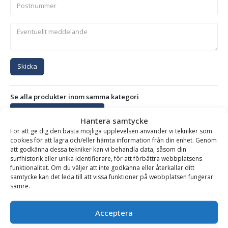
Skicka
Se alla produkter inom samma kategori
Griparmar med Timmergripar
Hantera samtycke
För att ge dig den bästa möjliga upplevelsen använder vi tekniker som
cookies för att lagra och/eller hämta information från din enhet. Genom
att godkänna dessa tekniker kan vi behandla data, såsom din
BESKRIVNING
surfhistorik eller unika identifierare, för att förbättra webbplatsens
funktionalitet. Om du väljer att inte godkänna eller återkallar ditt
samtycke kan det leda till att vissa funktioner på webbplatsen fungerar
sämre.
Griparm med timmergrip 0,32 m2 – fäste Euro &
Trepunkt, 4,5-tons rotator, max lyftförmåga 2500 kg
Acceptera
Möre griparm med timmergrip, det perfekta redskapet för att