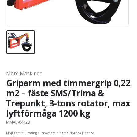
Möre Maskiner
Griparm med timmergrip 0,22
m2 – fäste SMS/Trima &
Trepunkt, 3-tons rotator, max
lyftförmåga 1200 kg
MMAB-04428
Möjlighet till leasing eller avbetalning via Nordea Finance.