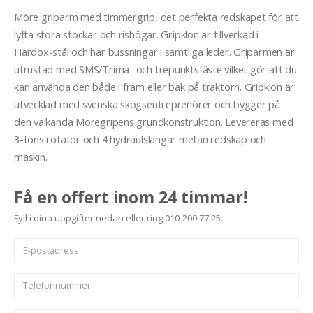
Möre griparm med timmergrip, det perfekta redskapet för att
lyfta stora stockar och rishögar. Gripklon är tillverkad i
Hardox-stål och har bussningar i samtliga leder. Griparmen är
utrustad med SMS/Trima- och trepunktsfäste vilket gör att du
kan använda den både i fram eller bak på traktorn. Gripklon är
utvecklad med svenska skogsentreprenörer och bygger på
den välkända Möregripens grundkonstruktion. Levereras med
3-tons rotator och 4 hydraulslangar mellan redskap och
maskin.
Få en offert inom 24 timmar!
Fyll i dina uppgifter nedan eller ring 010-200 77 25.