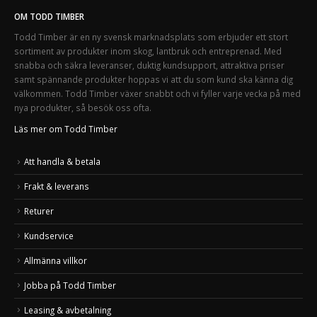
OM TODD TIMBER
Todd Timber är en ny svensk marknadsplats som erbjuder ett stort
sortiment av produkter inom skog, lantbruk och entreprenad. Med
snabba och säkra leveranser, duktig kundsupport, attraktiva priser
samt spännande produkter hoppas vi att du som kund ska känna dig
välkommen. Todd Timber växer snabbt och vi fyller varje vecka på med
nya produkter, så besök oss ofta.
Läs mer om Todd Timber
Att handla & betala
Frakt & leverans
Returer
Kundservice
Allmänna villkor
Jobba på Todd Timber
Leasing & avbetalning