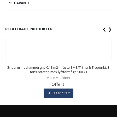
GARANTI
‹
›
RELATERADE PRODUKTER
5-
Griparm med timmergrip 0,18 m2 – fäste SMS/Trima & Trepunkt, 3-
tons rotator, max lyftförmåga 900 kg
Möre Maskiner
Offert!
Begär offert