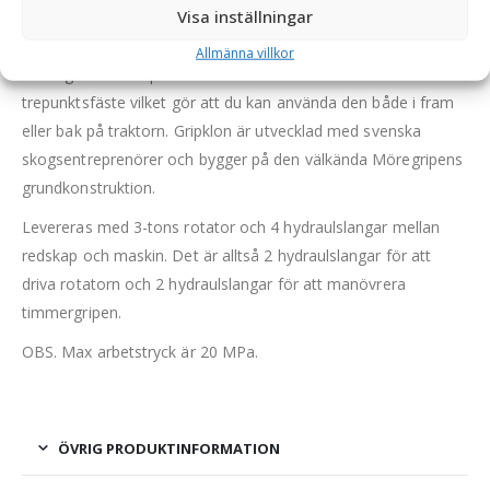
lyfta stora stockar och rishögar.
Visa inställningar
Gripklon är tillverkad i Hardox-stål och har bussningar i
Allmänna villkor
samtliga leder. Griparmen är utrustad med SMS/Trima- och
trepunktsfäste vilket gör att du kan använda den både i fram
eller bak på traktorn. Gripklon är utvecklad med svenska
skogsentreprenörer och bygger på den välkända Möregripens
grundkonstruktion.
Levereras med 3-tons rotator och 4 hydraulslangar mellan
redskap och maskin. Det är alltså 2 hydraulslangar för att
driva rotatorn och 2 hydraulslangar för att manövrera
timmergripen.
OBS. Max arbetstryck är 20 MPa.
ÖVRIG PRODUKTINFORMATION