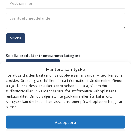
Skicka
Se alla produkter inom samma kategori
Griparmar med Timmergripar
Hantera samtycke
För att ge dig den bästa möjliga upplevelsen använder vi tekniker som
cookies för att lagra och/eller hämta information från din enhet. Genom
att godkänna dessa tekniker kan vi behandla data, såsom din
BESKRIVNING
surfhistorik eller unika identifierare, för att förbättra webbplatsens
funktionalitet. Om du väljer att inte godkänna eller återkallar ditt
samtycke kan det leda till att vissa funktioner på webbplatsen fungerar
sämre.
Griparm med timmergrip 0,22 m2 – fäste SMS/Trima &
Trepunkt, 3-tons rotator, max lyftförmåga 1200 kg
Acceptera
Möre griparm med timmergrip, det perfekta redskapet för att