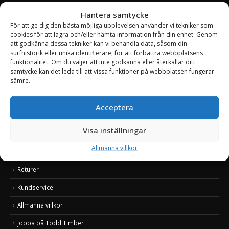
Hantera samtycke
För att ge dig den bästa möjliga upplevelsen använder vi tekniker som
OM TODD TIMBER
cookies för att lagra och/eller hämta information från din enhet. Genom
att godkänna dessa tekniker kan vi behandla data, såsom din
Todd Timber är en ny svensk marknadsplats som erbjuder ett stort
surfhistorik eller unika identifierare, för att förbättra webbplatsens
sortiment av produkter inom skog, lantbruk och entreprenad. Med
funktionalitet. Om du väljer att inte godkänna eller återkallar ditt
snabba och säkra leveranser, duktig kundsupport, attraktiva priser
samtycke kan det leda till att vissa funktioner på webbplatsen fungerar
samt spännande produkter hoppas vi att du som kund ska känna dig
sämre.
välkommen. Todd Timber växer snabbt och vi fyller varje vecka på med
nya produkter, så besök oss ofta.
Acceptera
Läs mer om Todd Timber
Visa inställningar
Att handla & betala
Allmänna villkor
Frakt & leverans
Returer
Kundservice
Allmänna villkor
Jobba på Todd Timber