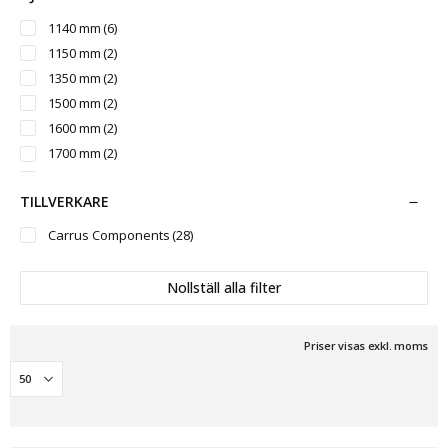
3700 mm
(2)
1140 mm
(6)
4000 mm
(2)
1150 mm
(2)
4500 mm
(2)
1350 mm
(2)
1500 mm
(2)
1600 mm
(2)
1700 mm
(2)
1800 mm
(3)
TILLVERKARE
1900 mm
(1)
1950 mm
(2)
Carrus Components
(28)
2100 mm
(3)
2250 mm
(1)
Nollställ alla filter
2400 mm
(2)
Priser visas exkl. moms