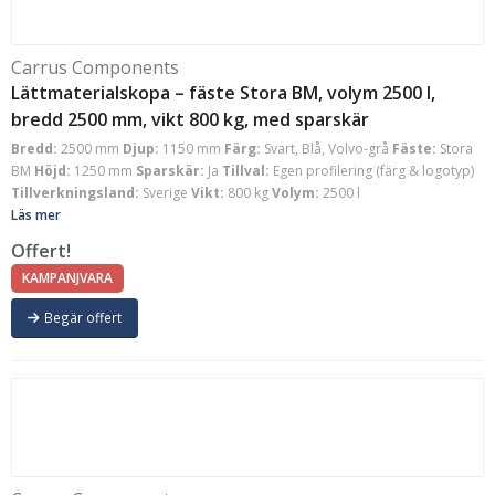
Carrus Components
Lättmaterialskopa – fäste Stora BM, volym 2500 l,
bredd 2500 mm, vikt 800 kg, med sparskär
Bredd:
2500 mm
Djup:
1150 mm
Färg:
Svart, Blå, Volvo-grå
Fäste:
Stora
BM
Höjd:
1250 mm
Sparskär:
Ja
Tillval:
Egen profilering (färg & logotyp)
Tillverkningsland:
Sverige
Vikt:
800 kg
Volym:
2500 l
Läs mer
Offert!
KAMPANJVARA
Begär offert