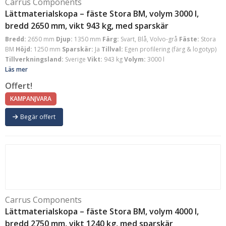
Carrus Components
Lättmaterialskopa – fäste Stora BM, volym 3000 l,
bredd 2650 mm, vikt 943 kg, med sparskär
Bredd:
2650 mm
Djup:
1350 mm
Färg:
Svart, Blå, Volvo-grå
Fäste:
Stora
BM
Höjd:
1250 mm
Sparskär:
Ja
Tillval:
Egen profilering (färg & logotyp)
Tillverkningsland:
Sverige
Vikt:
943 kg
Volym:
3000 l
Läs mer
Offert!
KAMPANJVARA
Begär offert
Carrus Components
Lättmaterialskopa – fäste Stora BM, volym 4000 l,
bredd 2750 mm, vikt 1240 kg, med sparskär