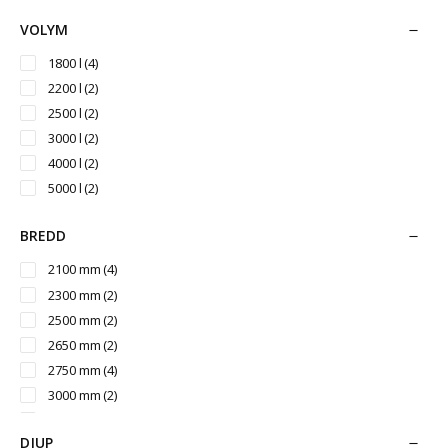
VOLYM
1800 l
(4)
2200 l
(2)
2500 l
(2)
3000 l
(2)
4000 l
(2)
5000 l
(2)
6000 l
(2)
BREDD
7000 l
(3)
8000 l
(1)
2100 mm
(4)
10000 l
(2)
2300 mm
(2)
12500 l
(2)
2500 mm
(2)
14000 l
(1)
2650 mm
(2)
15000 l
(1)
2750 mm
(4)
18000 l
(1)
3000 mm
(2)
20000 l
(1)
3200 mm
(4)
DJUP
3400 mm
(2)