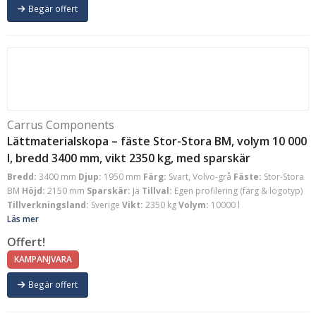
Begär offert
Carrus Components
Lättmaterialskopa – fäste Stor-Stora BM, volym 10 000
l, bredd 3400 mm, vikt 2350 kg, med sparskär
Bredd:
3400 mm
Djup:
1950 mm
Färg:
Svart, Volvo-grå
Fäste:
Stor-Stora
BM
Höjd:
2150 mm
Sparskär:
Ja
Tillval:
Egen profilering (färg & logotyp)
Tillverkningsland:
Sverige
Vikt:
2350 kg
Volym:
10000 l
Läs mer
Offert!
KAMPANJVARA
Begär offert