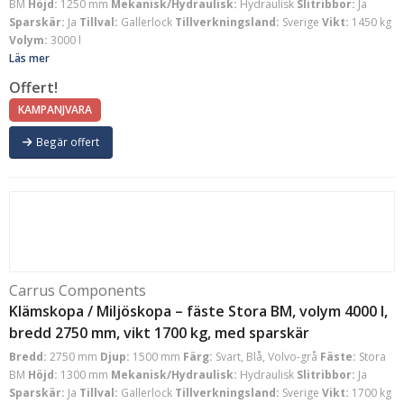
BM
Höjd:
1250 mm
Mekanisk/Hydraulisk:
Hydraulisk
Slitribbor:
Ja
Sparskär:
Ja
Tillval:
Gallerlock
Tillverkningsland:
Sverige
Vikt:
1450 kg
Volym:
3000 l
Läs mer
Offert!
KAMPANJVARA
Begär offert
Carrus Components
Klämskopa / Miljöskopa – fäste Stora BM, volym 4000 l,
bredd 2750 mm, vikt 1700 kg, med sparskär
Bredd:
2750 mm
Djup:
1500 mm
Färg:
Svart, Blå, Volvo-grå
Fäste:
Stora
BM
Höjd:
1300 mm
Mekanisk/Hydraulisk:
Hydraulisk
Slitribbor:
Ja
Sparskär:
Ja
Tillval:
Gallerlock
Tillverkningsland:
Sverige
Vikt:
1700 kg