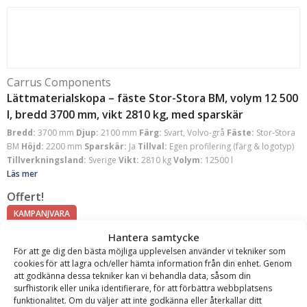
Carrus Components
Lättmaterialskopa – fäste Stor-Stora BM, volym 12 500
l, bredd 3700 mm, vikt 2810 kg, med sparskär
Bredd:
3700 mm
Djup:
2100 mm
Färg:
Svart, Volvo-grå
Fäste:
Stor-Stora
BM
Höjd:
2200 mm
Sparskär:
Ja
Tillval:
Egen profilering (färg & logotyp)
Tillverkningsland:
Sverige
Vikt:
2810 kg
Volym:
12500 l
Läs mer
Offert!
KAMPANJVARA
Hantera samtycke
Begär offert
För att ge dig den bästa möjliga upplevelsen använder vi tekniker som
cookies för att lagra och/eller hämta information från din enhet. Genom
att godkänna dessa tekniker kan vi behandla data, såsom din
surfhistorik eller unika identifierare, för att förbättra webbplatsens
funktionalitet. Om du väljer att inte godkänna eller återkallar ditt