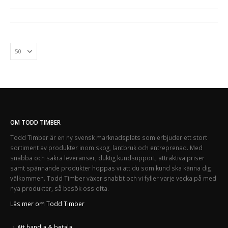
OM TODD TIMBER
Todd Timber är en ny svensk marknadsplats som erbjuder ett stort
sortiment av produkter inom skog, lantbruk och entreprenad. Med
snabba och säkra leveranser, duktig kundsupport, attraktiva priser
samt spännande produkter hoppas vi att du som kund ska känna dig
välkommen. Todd Timber växer snabbt och vi fyller varje vecka på med
nya produkter, så besök oss ofta.
Läs mer om Todd Timber
Att handla & betala