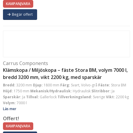
KAMPANJVARA
Begär offert
Carrus Components
Klämskopa / Miljöskopa – fäste Stora BM, volym 7000 l,
bredd 3200 mm, vikt 2200 kg, med sparskär
Bredd:
3200 mm
Djup:
1800 mm
Färg:
Svart, Volvo-grå
Fäste:
Stora BM
Höjd:
1750 mm
Mekanisk/Hydraulisk:
Hydraulisk
Slitribbor:
Ja
Sparskär:
Ja
Tillval:
Gallerlock
Tillverkningsland:
Sverige
Vikt:
2200 kg
Volym:
7000 l
Läs mer
Offert!
KAMPANJVARA