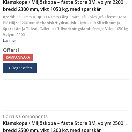
Klämskopa / Miljöskopa – fäste Stora BM, volym 2200 l,
bredd 2300 mm, vikt 1050 kg, med sparskär
Bredd:
2300 mm
Djup:
1140 mm
Färg:
Svart, Blå, Volvo-grå
Fäste:
Stora
BM
Höjd:
1200 mm
Mekanisk/Hydraulisk:
Hydraulisk
Slitribbor:
Ja
Sparskär:
Ja
Tillval:
Gallerlock
Tillverkningsland:
Sverige
Vikt:
1050 kg
Volym:
2200 l
Läs mer
Offert!
KAMPANJVARA
Begär offert
Carrus Components
Klämskopa / Miljöskopa – fäste Stora BM, volym 2500 l,
bredd 2500 mm, vikt 1200 kg, med sparskär