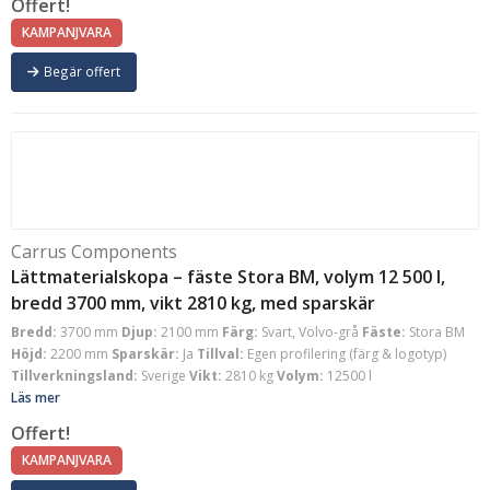
Offert!
KAMPANJVARA
Begär offert
Carrus Components
Lättmaterialskopa – fäste Stora BM, volym 12 500 l,
bredd 3700 mm, vikt 2810 kg, med sparskär
Bredd:
3700 mm
Djup:
2100 mm
Färg:
Svart, Volvo-grå
Fäste:
Stora BM
Höjd:
2200 mm
Sparskär:
Ja
Tillval:
Egen profilering (färg & logotyp)
Tillverkningsland:
Sverige
Vikt:
2810 kg
Volym:
12500 l
Läs mer
Offert!
KAMPANJVARA