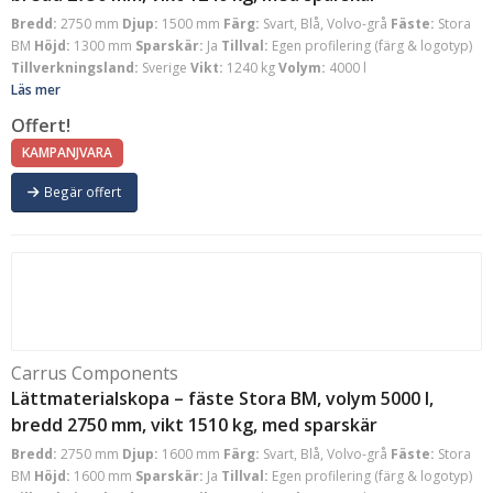
Bredd:
2750 mm
Djup:
1500 mm
Färg:
Svart, Blå, Volvo-grå
Fäste:
Stora
BM
Höjd:
1300 mm
Sparskär:
Ja
Tillval:
Egen profilering (färg & logotyp)
Tillverkningsland:
Sverige
Vikt:
1240 kg
Volym:
4000 l
Läs mer
Offert!
KAMPANJVARA
Begär offert
Carrus Components
Lättmaterialskopa – fäste Stora BM, volym 5000 l,
bredd 2750 mm, vikt 1510 kg, med sparskär
Bredd:
2750 mm
Djup:
1600 mm
Färg:
Svart, Blå, Volvo-grå
Fäste:
Stora
BM
Höjd:
1600 mm
Sparskär:
Ja
Tillval:
Egen profilering (färg & logotyp)