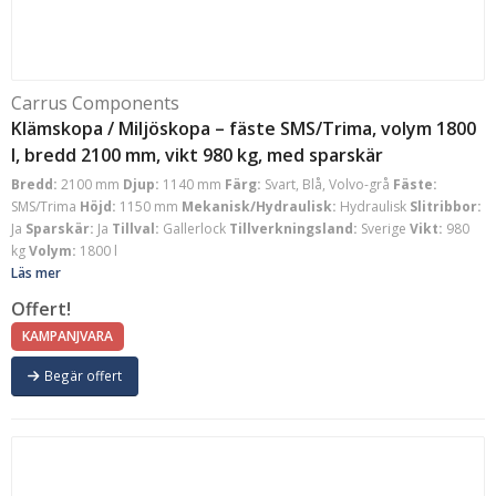
Carrus Components
Klämskopa / Miljöskopa – fäste SMS/Trima, volym 1800
l, bredd 2100 mm, vikt 980 kg, med sparskär
Bredd:
2100 mm
Djup:
1140 mm
Färg:
Svart, Blå, Volvo-grå
Fäste:
SMS/Trima
Höjd:
1150 mm
Mekanisk/Hydraulisk:
Hydraulisk
Slitribbor:
Ja
Sparskär:
Ja
Tillval:
Gallerlock
Tillverkningsland:
Sverige
Vikt:
980
kg
Volym:
1800 l
Läs mer
Offert!
KAMPANJVARA
Begär offert