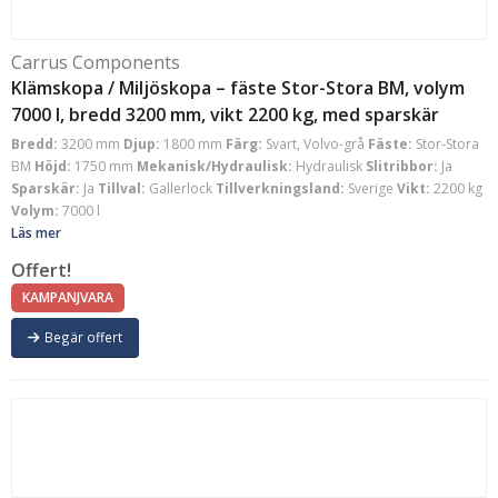
Carrus Components
Klämskopa / Miljöskopa – fäste Stor-Stora BM, volym
7000 l, bredd 3200 mm, vikt 2200 kg, med sparskär
Bredd:
3200 mm
Djup:
1800 mm
Färg:
Svart, Volvo-grå
Fäste:
Stor-Stora
BM
Höjd:
1750 mm
Mekanisk/Hydraulisk:
Hydraulisk
Slitribbor:
Ja
Sparskär:
Ja
Tillval:
Gallerlock
Tillverkningsland:
Sverige
Vikt:
2200 kg
Volym:
7000 l
Läs mer
Offert!
KAMPANJVARA
Begär offert