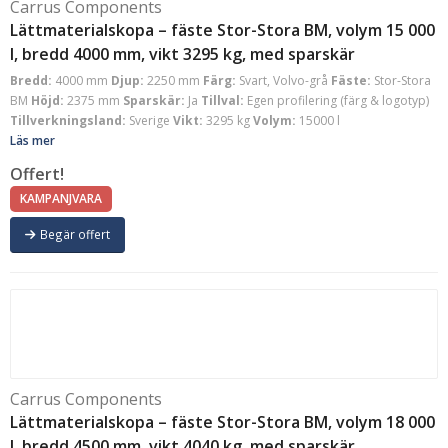
Carrus Components
Lättmaterialskopa – fäste Stor-Stora BM, volym 15 000
l, bredd 4000 mm, vikt 3295 kg, med sparskär
Bredd:
4000 mm
Djup:
2250 mm
Färg:
Svart, Volvo-grå
Fäste:
Stor-Stora
BM
Höjd:
2375 mm
Sparskär:
Ja
Tillval:
Egen profilering (färg & logotyp)
Tillverkningsland:
Sverige
Vikt:
3295 kg
Volym:
15000 l
Läs mer
Offert!
KAMPANJVARA
Begär offert
Carrus Components
Lättmaterialskopa – fäste Stor-Stora BM, volym 18 000
l, bredd 4500 mm, vikt 4040 kg, med sparskär