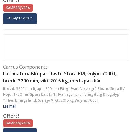
Offert!
KAMPANJVARA
Begär offert
Carrus Components
Lättmaterialskopa – fäste Stora BM, volym 7000 l,
bredd 3200 mm, vikt 2015 kg, med sparskär
Bredd:
3200 mm
Djup:
1800 mm
Färg:
Svart, Volvo-grå
Fäste:
Stora BM
Höjd:
1750 mm
Sparskär:
Ja
Tillval:
Egen profilering (färg & logotyp)
Tillverkningsland:
Sverige
Vikt:
2015 kg
Volym:
7000 l
Läs mer
Offert!
KAMPANJVARA