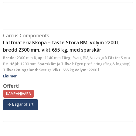
Carrus Components
Lättmaterialskopa – fäste Stora BM, volym 2200 l,
bredd 2300 mm, vikt 655 kg, med sparskär
Bredd:
2300 mm
Djup:
1140 mm
Färg:
Svart, Blå, Volvo-grå
Fäste:
Stora
BM
Höjd:
1200 mm
Sparskär:
Ja
Tillval:
Egen profilering (färg & logotyp)
Tillverkningsland:
Sverige
Vikt:
655 kg
Volym:
2200 l
Läs mer
Offert!
KAMPANJVARA
Begär offert