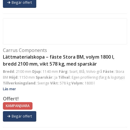
Begär offert
Carrus Components
Lättmaterialskopa – fäste Stora BM, volym 1800 l,
bredd 2100 mm, vikt 578 kg, med sparskär
Bredd:
2100 mm
Djup:
1140 mm
Färg:
Svart, Blå, Volvo-grå
Fäste:
Stora
BM
Höjd:
1150 mm
Sparskär:
Ja
Tillval:
Egen profilering (färg & logotyp)
Tillverkningsland:
Sverige
Vikt:
578 kg
Volym:
1800 l
Läs mer
Offert!
KAMPANJVARA
Begär offert