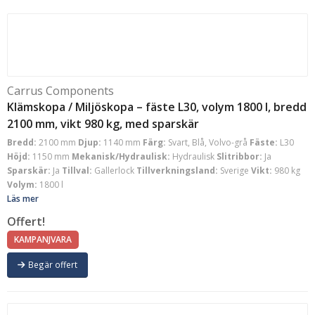
Carrus Components
Klämskopa / Miljöskopa – fäste L30, volym 1800 l, bredd
2100 mm, vikt 980 kg, med sparskär
Bredd:
2100 mm
Djup:
1140 mm
Färg:
Svart, Blå, Volvo-grå
Fäste:
L30
Höjd:
1150 mm
Mekanisk/Hydraulisk:
Hydraulisk
Slitribbor:
Ja
Sparskär:
Ja
Tillval:
Gallerlock
Tillverkningsland:
Sverige
Vikt:
980 kg
Volym:
1800 l
Läs mer
Offert!
KAMPANJVARA
Begär offert