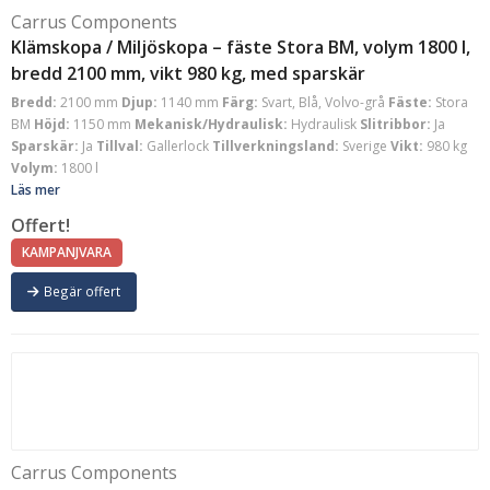
Carrus Components
Klämskopa / Miljöskopa – fäste Stora BM, volym 1800 l,
bredd 2100 mm, vikt 980 kg, med sparskär
Bredd:
2100 mm
Djup:
1140 mm
Färg:
Svart, Blå, Volvo-grå
Fäste:
Stora
BM
Höjd:
1150 mm
Mekanisk/Hydraulisk:
Hydraulisk
Slitribbor:
Ja
Sparskär:
Ja
Tillval:
Gallerlock
Tillverkningsland:
Sverige
Vikt:
980 kg
Volym:
1800 l
Läs mer
Offert!
KAMPANJVARA
Begär offert
Carrus Components