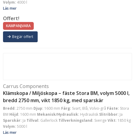
Volym:
4000 l
Läs mer
Offert!
KAMPANJVARA
Begär offert
Carrus Components
Klämskopa / Miljöskopa – fäste Stora BM, volym 5000 l,
bredd 2750 mm, vikt 1850 kg, med sparskär
Bredd:
2750 mm
Djup:
1600 mm
Färg:
Svart, Blå, Volvo-grå
Fäste:
Stora
BM
Höjd:
1600 mm
Mekanisk/Hydraulisk:
Hydraulisk
Slitribbor:
Ja
Sparskär:
Ja
Tillval:
Gallerlock
Tillverkningsland:
Sverige
Vikt:
1850 kg
Volym:
5000 l
Läs mer