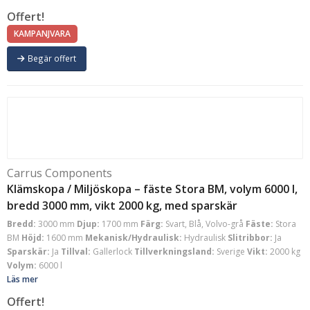
Offert!
KAMPANJVARA
Begär offert
Carrus Components
Klämskopa / Miljöskopa – fäste Stora BM, volym 6000 l,
bredd 3000 mm, vikt 2000 kg, med sparskär
Bredd:
3000 mm
Djup:
1700 mm
Färg:
Svart, Blå, Volvo-grå
Fäste:
Stora
BM
Höjd:
1600 mm
Mekanisk/Hydraulisk:
Hydraulisk
Slitribbor:
Ja
Sparskär:
Ja
Tillval:
Gallerlock
Tillverkningsland:
Sverige
Vikt:
2000 kg
Volym:
6000 l
Läs mer
Offert!