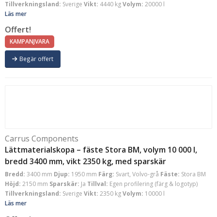
Tillverkningsland:
Sverige
Vikt:
4440 kg
Volym:
20000 l
Läs mer
Offert!
KAMPANJVARA
Begär offert
Carrus Components
Lättmaterialskopa – fäste Stora BM, volym 10 000 l,
bredd 3400 mm, vikt 2350 kg, med sparskär
Bredd:
3400 mm
Djup:
1950 mm
Färg:
Svart, Volvo-grå
Fäste:
Stora BM
Höjd:
2150 mm
Sparskär:
Ja
Tillval:
Egen profilering (färg & logotyp)
Tillverkningsland:
Sverige
Vikt:
2350 kg
Volym:
10000 l
Läs mer