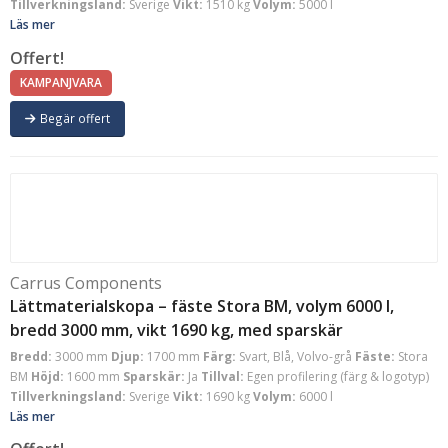
Tillverkningsland:
Sverige
Vikt:
1510 kg
Volym:
5000 l
Läs mer
Offert!
KAMPANJVARA
Begär offert
Carrus Components
Lättmaterialskopa – fäste Stora BM, volym 6000 l,
bredd 3000 mm, vikt 1690 kg, med sparskär
Bredd:
3000 mm
Djup:
1700 mm
Färg:
Svart, Blå, Volvo-grå
Fäste:
Stora
BM
Höjd:
1600 mm
Sparskär:
Ja
Tillval:
Egen profilering (färg & logotyp)
Tillverkningsland:
Sverige
Vikt:
1690 kg
Volym:
6000 l
Läs mer