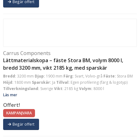
Begär offert
Carrus Components
Lättmaterialskopa – fäste Stora BM, volym 8000 l,
bredd 3200 mm, vikt 2185 kg, med sparskär
Bredd:
3200 mm
Djup:
1900 mm
Färg:
Svart, Volvo-grå
Fäste:
Stora BM
Höjd:
1800 mm
Sparskär:
Ja
Tillval:
Egen profilering (färg & logotyp)
Tillverkningsland:
Sverige
Vikt:
2185 kg
Volym:
8000 l
Läs mer
Offert!
KAMPANJVARA
Begär offert