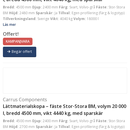
Bredd:
4500 mm
Djup:
2400 mm
Färg:
Svart, Volvo-grå
Fäste:
Stor-Stora
BM
Höjd:
2480 mm
Sparskär:
Ja
Tillval:
Egen profilering (färg & logotyp)
Tillverkningsland:
Sverige
Vikt:
4040 kg
Volym:
18000 l
Läs mer
Offert!
KAMPANJVARA
Begär offert
Carrus Components
Lättmaterialskopa – fäste Stor-Stora BM, volym 20 000
l, bredd 4500 mm, vikt 4440 kg, med sparskär
Bredd:
4500 mm
Djup:
2400 mm
Färg:
Svart, Volvo-grå
Fäste:
Stor-Stora
BM
Höjd:
2700 mm
Sparskär:
Ja
Tillval:
Egen profilering (färg & logotyp)