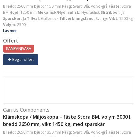
Bredd:
2500 mm
Djup:
1150 mm
Färg:
Svart, Blå, Volvo-grå
Fäste:
Stora
BM
Höjd:
1250 mm
Mekanisk/Hydraulisk:
Hydraulisk
Slitribbor:
Ja
Sparskär:
Ja
Tillval:
Gallerlock
Tillverkningsland:
Sverige
Vikt:
1200 kg
Volym:
2500 l
Läs mer
Offert!
KAMPANJVARA
Begär offert
Carrus Components
Klämskopa / Miljöskopa – fäste Stora BM, volym 3000 l,
bredd 2650 mm, vikt 1450 kg, med sparskär
Bredd:
2650 mm
Djup:
1350 mm
Färg:
Svart, Blå, Volvo-grå
Fäste:
Stora