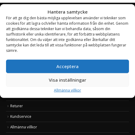
Hantera samtycke
För att ge dig den bästa möjliga upplevelsen använder vi tekniker som
OM TODD TIMBER
cookies för att lagra och/eller hämta information från din enhet. Genom
att godkänna dessa tekniker kan vi behandla data, såsom din
Todd Timber är en ny svensk marknadsplats som erbjuder ett stort
surfhistorik eller unika identifierare, för att förbättra webbplatsens
sortiment av produkter inom skog, lantbruk och entreprenad. Med
funktionalitet. Om du väljer att inte godkänna eller återkallar ditt
snabba och säkra leveranser, duktig kundsupport, attraktiva priser
samtycke kan det leda till att vissa funktioner på webbplatsen fungerar
samt spännande produkter hoppas vi att du som kund ska känna dig
sämre.
välkommen. Todd Timber växer snabbt och vi fyller varje vecka på med
nya produkter, så besök oss ofta.
Acceptera
Läs mer om Todd Timber
Visa inställningar
Att handla & betala
Allmänna villkor
Frakt & leverans
Returer
Kundservice
Allmänna villkor