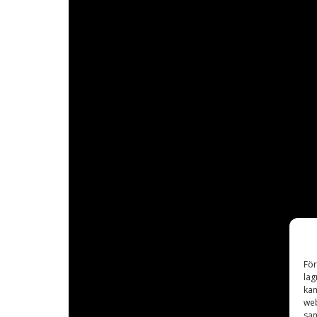
För
lag
kan
web
sam