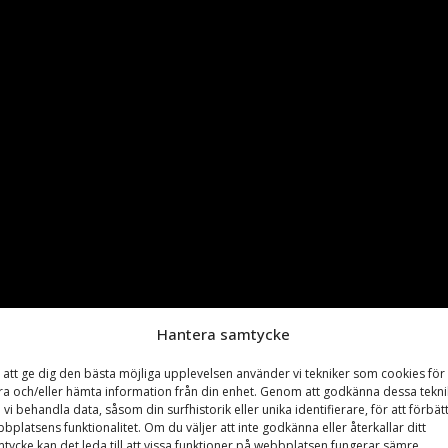
Hantera samtycke
 att ge dig den bästa möjliga upplevelsen använder vi tekniker som cookies för 
ra och/eller hämta information från din enhet. Genom att godkänna dessa tekni
 vi behandla data, såsom din surfhistorik eller unika identifierare, för att förbät
bplatsens funktionalitet. Om du väljer att inte godkänna eller återkallar ditt
tycke kan det leda till att vissa funktioner på webbplatsen fungerar sämre.