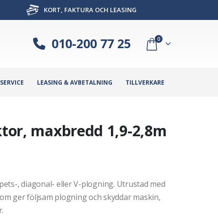
KORT, FAKTURA OCH LEASING
010-200 77 25
0
SERVICE
LEASING & AVBETALNING
TILLVERKARE
aktor, maxbredd 1,9-2,8m
spets-, diagonal- eller V-plogning. Utrustad med
om ger följsam plogning och skyddar maskin,
.