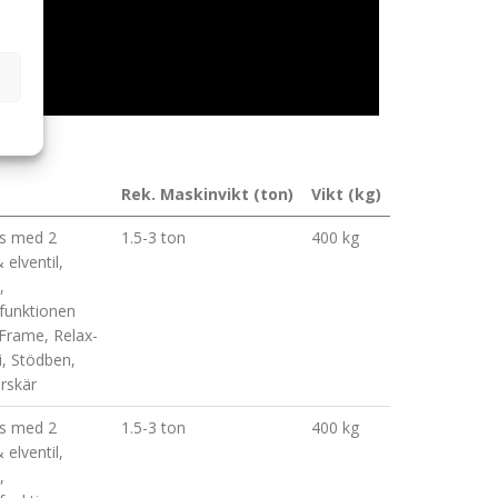
Rek. Maskinvikt (ton)
Vikt (kg)
as med 2
1.5-3 ton
400 kg
 elventil,
,
sfunktionen
 Frame, Relax-
i, Stödben,
arskär
as med 2
1.5-3 ton
400 kg
 elventil,
,