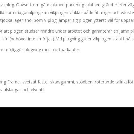
ikplog. Oavsett om gårdsplaner, parkeringsplatser, gränder eller väg
tälld som diagonalplog kan vikplogen vinklas både åt höger och vänste
tjocka lager snö. Som V-plog lämpar sig plogen ytterst väl för uppsa
ör att plogen studsar mindre under arbetet och garanterar en jämn p
sfri (behöver inte smörjas). Vid plogning glider vikplogen stabilt på st
om möjliggör plogning mot trottoarkanter.
ing Frame, svetsat fäste, skarvgummi, stödben, roterande tallriksfötte
aulslangar och elventil.