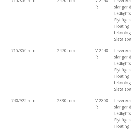
715/850 mm
2470 mm
V 2440
Leverer
R
slangar &
Ledlights
Flytläge
Floating
teknolog
Släta sp
715/850 mm
2470 mm
V 2440
Leverer
R
slangar &
Ledlights
Flytläge
Floating
teknolog
Släta sp
740/925 mm
2830 mm
V 2800
Leverer
R
slangar &
Ledlights
Flytläge
Floating