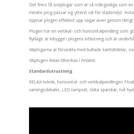
Det finns få snöplogar som är så mångsidiga som en v
mindre plog passar sig ytterst väl för stadsmiljö. Ins
öppnar plogen effektivt upp vägar även genom riktigt 
Plogen har en vertikal- och horisontalpendling som g
flytläge är inbyggd i plogens infästning och är underhåll
Vikplogarna är försedda med bultade kantslitdelar, s
Vikplogen Relax tillverkas i Finland.
Standardutrustning
RELAX-teknik, horisontal- och vertikalpendlingen Float
varningsdekaler, LED-lampset, släta sparskär, två hydr