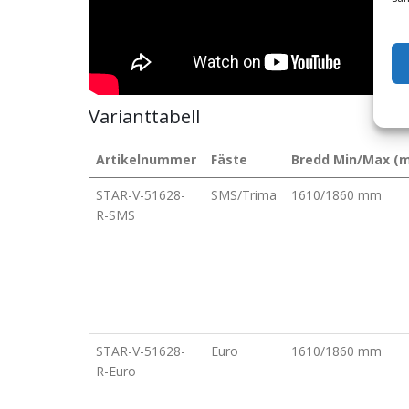
Varianttabell
Artikelnummer
Fäste
Bredd Min/Max (
STAR-V-51628-
SMS/Trima
1610/1860 mm
R-SMS
STAR-V-51628-
Euro
1610/1860 mm
R-Euro