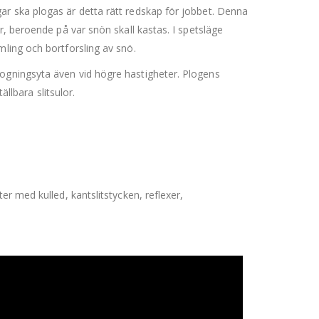
ar ska plogas är detta rätt redskap för jobbet. Denna
r, beroende på var snön skall kastas. I spetsläge
mling och bortforsling av snö.
logningsyta även vid högre hastigheter. Plogens
ällbara slitsulor.
r med kulled, kantslitstycken, reflexer,