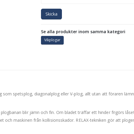
Skicka
Se alla produkter inom samma kategori
Vikplogar
g som spetsplog, diagonalplog eller V-plog, allt utan att föraren lämna
plogbanan blir jämn och fin. Om bladet träffar ett hinder frigörs lå
et och maskinen från kollisionsskador. RELAX-tekniken gör att plogen