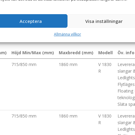
Acceptera
Visa inställningar
Allmänna villkor
mm)
Höjd Min/Max (mm)
Maxbredd (mm)
Modell
Öv. info
715/850 mm
1860 mm
V 1830
Leverer
R
slangar &
Ledlights
Flytläge
Floating
teknolog
Släta sp
715/850 mm
1860 mm
V 1830
Leverer
R
slangar &
Ledlights