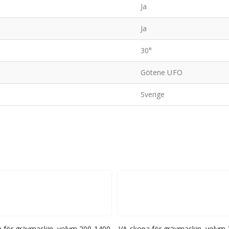
Ja
Ja
30°
Götene UFO
Sverige
 för grävmaskin, volym 200-1400
VA-skopa för grävmaskin, volym