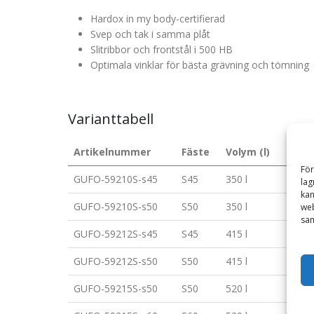
Hardox in my body-certifierad
Svep och tak i samma plåt
Slitribbor och frontstål i 500 HB
Optimala vinklar för bästa grävning och tömning
Varianttabell
Artikelnummer
Fäste
Volym (l)
Bred
För
GUFO-59210S-s45
S45
350 l
600 
lag
kan
GUFO-59210S-s50
S50
350 l
600 
web
sam
GUFO-59212S-s45
S45
415 l
700 
GUFO-59212S-s50
S50
415 l
700 
GUFO-59215S-s50
S50
520 l
700 