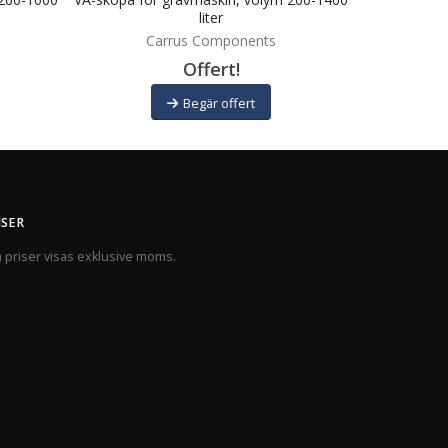
liter
Carrus Components
Offert!
Begär offert
ISER
a priser visas exklusive moms.