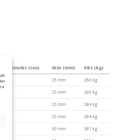
. Maskinvikt (ton)
Skär (mm)
Vikt (kg)
att
 ton
25 mm
260 kg
ker
tra
 ton
25 mm
260 kg
 ton
25 mm
284 kg
 ton
25 mm
284 kg
4 ton
30 mm
381 kg