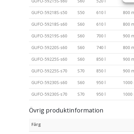
GUFO-59215S-s60
S60
520 l
700 
GUFO-59218S-s50
S50
610 l
800 
GUFO-59218S-s60
S60
610 l
800 
GUFO-59219S-s60
S60
700 l
900 
GUFO-59220S-s60
S60
740 l
800 
GUFO-59225S-s60
S60
850 l
900 
GUFO-59225S-s70
S70
850 l
900 
GUFO-59230S-s60
S60
950 l
1000
GUFO-59230S-s70
S70
950 l
1000
Övrig produktinformation
Färg