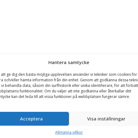
Hantera samtycke
d (mm)
Djup (mm)
Höjd (mm)
Öppning (mm)
Rek
 att ge dig den bästa möjliga upplevelsen använder vi tekniker som cookies för 
mm
1249 mm
843 mm
986 mm
7-10
ra och/eller hämta information från din enhet. Genom att godkänna dessa tekni
 vi behandla data, såsom din surfhistorik eller unika identifierare, för att förbät
mm
1249 mm
843 mm
986 mm
7-10
bplatsens funktionalitet. Om du väljer att inte godkänna eller återkallar ditt
tycke kan det leda till att vissa funktioner på webbplatsen fungerar sämre.
mm
1249 mm
843 mm
986 mm
8-12
mm
1249 mm
843 mm
986 mm
8-12
Acceptera
Visa inställningar
mm
1433 mm
949 mm
1149 mm
10-1
Allmänna villkor