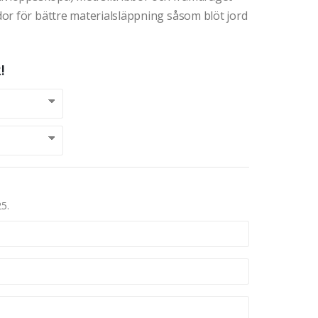
or för bättre materialsläppning såsom blöt jord
!
25.