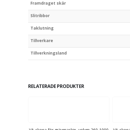
Framdraget skär
Slitribbor
Taklutning
Tillverkare
Tillverkningsland
RELATERADE PRODUKTER
lym 200-1400
VA-skopa för grävmaskin, volym 260-1000
VA-skopa