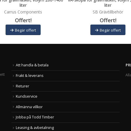
liter
liter
Carrus Components
SB Grävtillbehör
Offert!
Offert!
Begär offert
Begär offert
Att handla & betala
PR
ett
All
Frakt & leverans
Returer
Kundservice
Allmänna villkor
Jobba på Todd Timber
Leasing & avbetalning