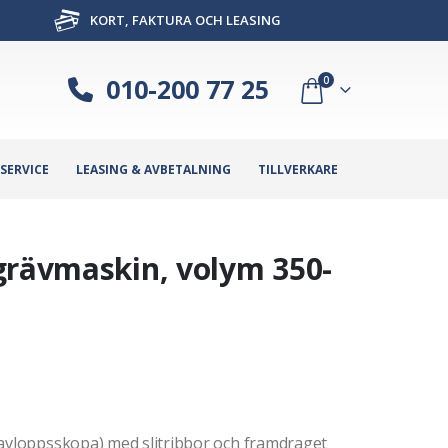
KORT, FAKTURA OCH LEASING
010-200 77 25
0
SERVICE
LEASING & AVBETALNING
TILLVERKARE
grävmaskin, volym 350-
 avloppsskopa) med slitribbor och framdraget