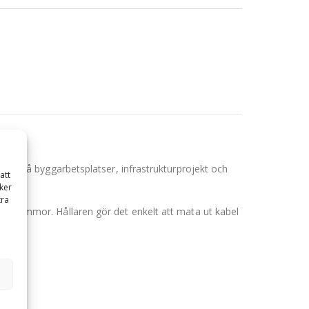
gning på byggarbetsplatser, infrastrukturprojekt och
att
ker
tra
beltrummor. Hållaren gör det enkelt att mata ut kabel