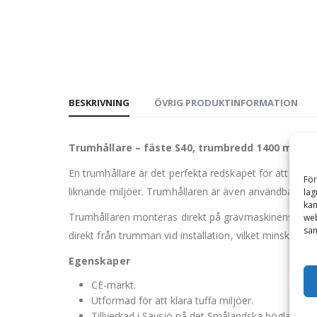
BESKRIVNING
ÖVRIG PRODUKTINFORMATION
Trumhållare – fäste S40, trumbredd 1400 mm, 
En trumhållare är det perfekta redskapet för att lyfta
För
liknande miljöer. Trumhållaren är även användbar för 
lag
kan
Trumhållaren monteras direkt på grävmaskinens fäste o
web
sam
direkt från trumman vid installation, vilket minskar 
Egenskaper
CE-märkt.
Utformad för att klara tuffa miljöer.
Tillverkad i Sävsjö på det Småländska höglandet.