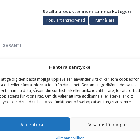
Se alla produkter inom samma kategori
Populärt entreprenad
Trumhållare
GARANTI
maxvikt trumma 1000 kg
Hantera samtycke
, transportera och placera ut kabel, vid arbeten inom el- och fiberdra
 att ge dig den bästa möjliga upplevelsen använder vi tekniker som cookies för 
hantering av flexibla rör och slangar inom VA-arbeten.
ra och/eller hämta information från din enhet. Genom att godkänna dessa tekni
 vi behandla data, såsom din surfhistorik eller unika identifierare, för att förbät
ch ger föraren full kontroll, för en säker och stabil hantering av ka
bplatsens funktionalitet. Om du väljer att inte godkänna eller återkallar ditt
tycke kan det leda till att vissa funktioner på webbplatsen fungerar sämre.
mängden manuellt arbete.
Acceptera
Visa inställningar
Allmänna villkor