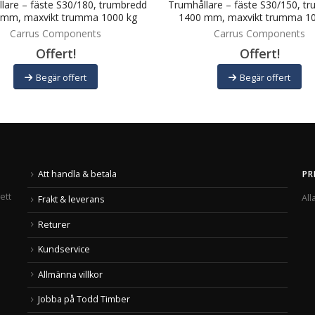
lare – fäste S30/180, trumbredd
Trumhållare – fäste S30/150, t
 mm, maxvikt trumma 1000 kg
1400 mm, maxvikt trumma 10
Carrus Components
Carrus Components
Offert!
Offert!
Begär offert
Begär offert
Att handla & betala
PR
ett
All
Frakt & leverans
Returer
Kundservice
Allmänna villkor
Jobba på Todd Timber