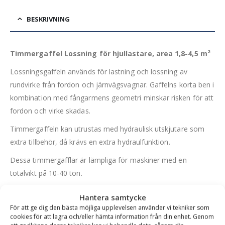
BESKRIVNING
Timmergaffel Lossning för hjullastare, area 1,8-4,5 m²
Lossningsgaffeln används för lastning och lossning av
rundvirke från fordon och järnvägsvagnar. Gaffelns korta ben i
kombination med fångarmens geometri minskar risken för att
fordon och virke skadas.
Timmergaffeln kan utrustas med hydraulisk utskjutare som
extra tillbehör, då krävs en extra hydraulfunktion.
Dessa timmergafflar är lämpliga för maskiner med en
totalvikt på 10-40 ton.
FÖRDELAR
Hantera samtycke
För att ge dig den bästa möjliga upplevelsen använder vi tekniker som
Utbytbara sparstål på gaffelbenen är standard
cookies för att lagra och/eller hämta information från din enhet. Genom
Avrundad fångarmsspets som ger mindre skada på virket