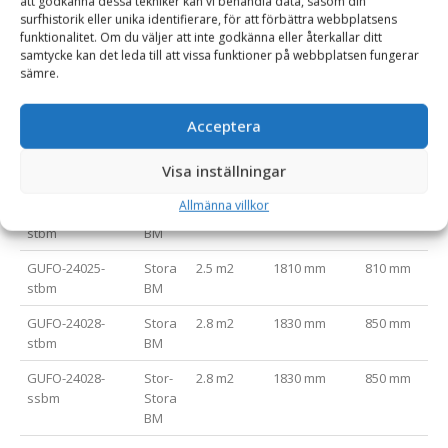
att godkänna dessa tekniker kan vi behandla data, såsom din
Hydraulcylindrar med ändlägesdämpning
surfhistorik eller unika identifierare, för att förbättra webbplatsens
funktionalitet. Om du väljer att inte godkänna eller återkallar ditt
samtycke kan det leda till att vissa funktioner på webbplatsen fungerar
sämre.
Varianttabell
Artikelnummer
Fäste
Area (m2)
Bredd (mm)
Gaffellängd
Acceptera
GUFO-24018-
Stora
1.8 m2
1810 mm
810 mm
Visa inställningar
stbm
BM
Allmänna villkor
GUFO-24020-
Stora
2 m2
1810 mm
810 mm
stbm
BM
GUFO-24025-
Stora
2.5 m2
1810 mm
810 mm
stbm
BM
GUFO-24028-
Stora
2.8 m2
1830 mm
850 mm
stbm
BM
GUFO-24028-
Stor-
2.8 m2
1830 mm
850 mm
ssbm
Stora
BM