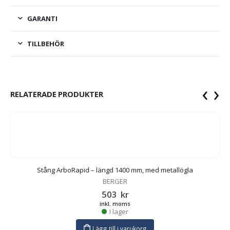
GARANTI
TILLBEHÖR
‹
›
RELATERADE PRODUKTER
Stång ArboRapid – längd 1400 mm, med metallögla
BERGER
503
kr
inkl. moms
I lager
Lägg till i varukorg