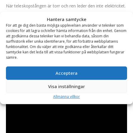
När teleskopstången är torr och ren leder den inte elektricitet.
Den är utrustad med stabila snabblås och är kompatibel med
Hantera samtycke
alla ArboRapid-redskap. Redskap kan tas bort snabbt utan
För att ge dig den bästa möjliga upplevelsen använder vi tekniker som
cookies för att lagra och/eller hämta information från din enhet. Genom
verktyg med tack vare ett klicklås.
att godkänna dessa tekniker kan vi behandla data, såsom din
surfhistorik eller unika identifierare, för att förbättra webbplatsens
Adapter ingår.
funktionalitet. Om du väljer att inte godkänna eller återkallar ditt
samtycke kan det leda till att vissa funktioner på webbplatsen fungerar
sämre.
Acceptera
Visa inställningar
Allmänna villkor