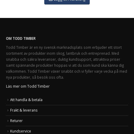
OM TODD TIMBER
Todd Timber är en ny svensk marknadsplats som erbjuder ett stort
sortiment av produkter inom skog, lantbruk och entreprenad. Med
snabba och säkra leveranser, duktig kundsupport, attraktiva priser
samt spännande produkter hoppas vi att du som kund ska känna dig
välkommen. Todd Timber växer snabbt och vi fyller varje vecka på med
nya produkter, så besök oss ofta.
Läs mer om Todd Timber
Att handla & betala
Frakt & leverans
Returer
Kundservice