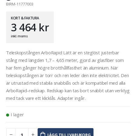
BIRM-11777003
KORT & FAKTURA
3 464
kr
inkl. moms
Teleskopstången ArboRapid Lätt är en steglöst justerbar
stång med längden 1,7 – 4,65 meter, gjord av glasfiber som
har fem gånger högre brotthållfasthet än aluminium. När
teleskopstången är torr och ren leder den inte elektricitet. Den
är utrustad med stabila snabblås och är kompatibel med alla
ArboRapid-redskap. Redskap kan tas bort snabbt utan verktyg
med tack vare ett klicklås. Adapter ingår.
I lager
LÄGG TILL I VARUKORG