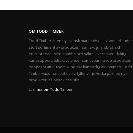
OM TODD TIMBER
Todd Timber är en ny svensk marknadsplats som erbjuder 
stort sortiment av produkter inom skog, lantbruk och
entreprenad. Med snabba och säkra leveranser, duktig
kundsupport, attraktiva priser samt spännande produkter
hoppas vi att du som kund ska känna dig välkommen. Todd
Timber växer snabbt och vi fyller varje vecka på med nya
produkter, så besök oss ofta.
Läs mer om Todd Timber