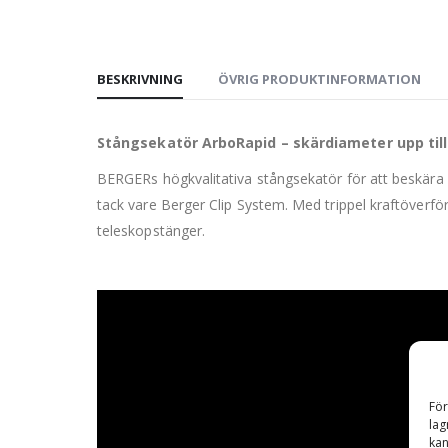
BESKRIVNING
ÖVRIG PRODUKTINFORMATION
Stångsekatör ArboRapid – skärdiameter upp til
BERGERs högkvalitativa stångsekatör för att beskära g
tack vare Berger Clip System. Med trippel kraftöverfö
teleskopstänger.
För
lag
kan