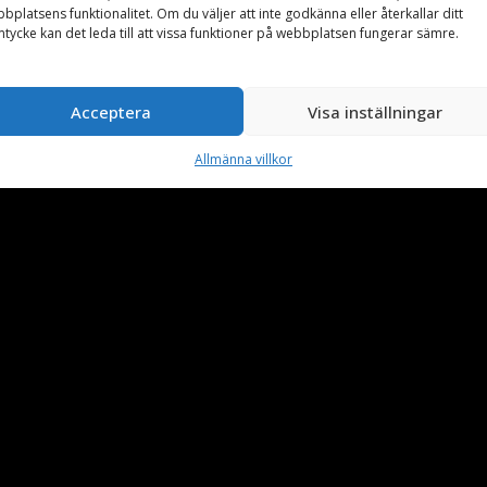
bplatsens funktionalitet. Om du väljer att inte godkänna eller återkallar ditt
tycke kan det leda till att vissa funktioner på webbplatsen fungerar sämre.
Acceptera
Visa inställningar
Allmänna villkor