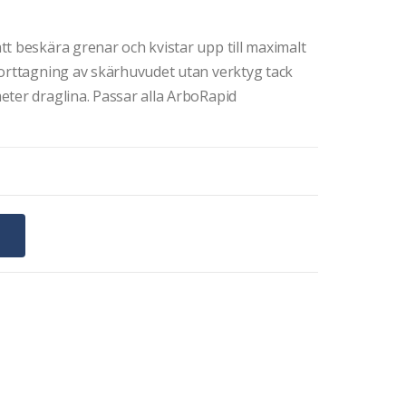
t beskära grenar och kvistar upp till maximalt
borttagning av skärhuvudet utan verktyg tack
eter draglina. Passar alla ArboRapid
G