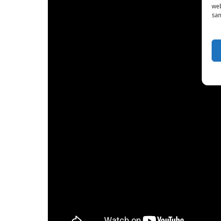
web
sam