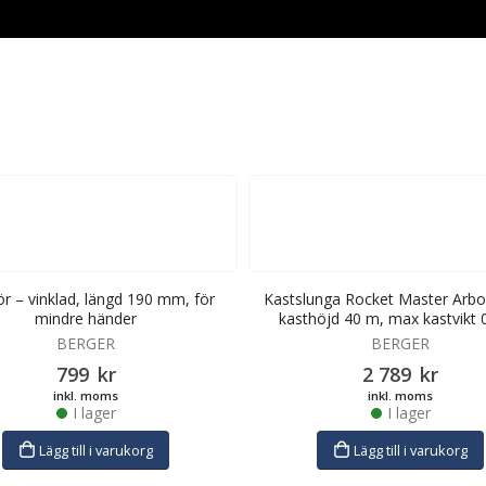
r – vinklad, längd 190 mm, för
Kastslunga Rocket Master Arbo
mindre händer
kasthöjd 40 m, max kastvikt 
BERGER
BERGER
799
kr
2 789
kr
inkl. moms
inkl. moms
I lager
I lager
Lägg till i varukorg
Lägg till i varukorg