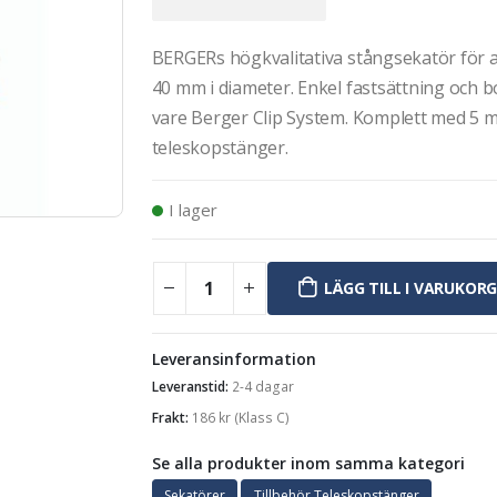
BERGERs högkvalitativa stångsekatör för at
40 mm i diameter. Enkel fastsättning och 
vare Berger Clip System. Komplett med 5 m
teleskopstänger.
I lager
LÄGG TILL I VARUKOR
Leveransinformation
Leveranstid:
2-4 dagar
Frakt:
186
kr
(Klass C)
Se alla produkter inom samma kategori
Sekatörer
Tillbehör Teleskopstänger