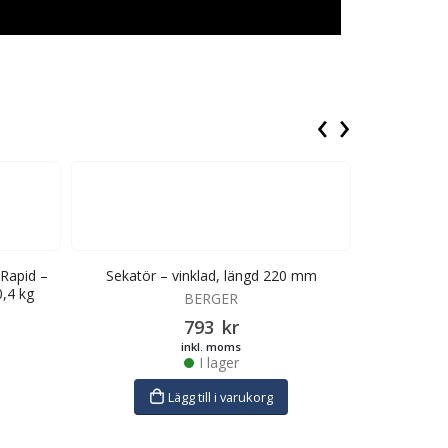
‹
›
Rapid –
Sekatör – vinklad, längd 220 mm
Sekatör – 
0,4 kg
BERGER
793
kr
inkl. moms
I lager
Lägg till i varukorg