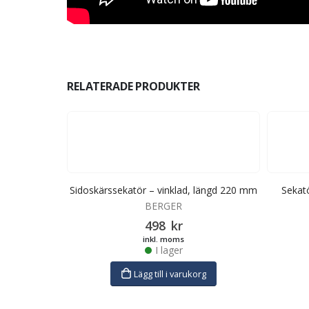
RELATERADE PRODUKTER
fångdiameter
Sidoskärssekatör – vinklad, längd 220 mm
Sekatö
 ArboRapid
BERGER
498
kr
inkl. moms
I lager
Lägg till i varukorg
rg