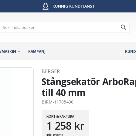
KUNNIG KUNDTJÄNST
VMASKIN
KAMPANJ
KUND
BERGER
Stångsekatör ArboRa
till 40 mm
BIRM-11705430
KORT & FAKTURA
1 258
kr
inkl. moms