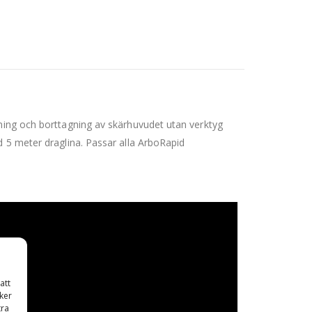
tning och borttagning av skärhuvudet utan verktyg
d 5 meter draglina. Passar alla ArboRapid
att
ker
tra