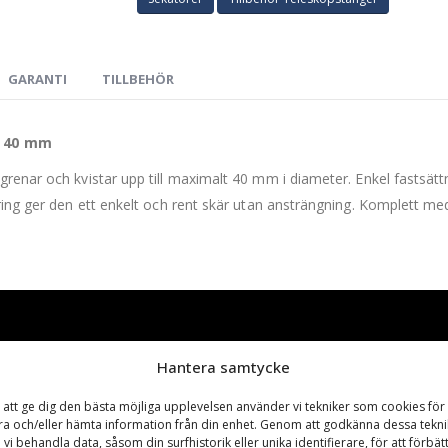
GARANTI
TILLBEHÖR
l 40 mm
renar och kvistar upp till maximalt 40 mm i diameter. Enkel fastsät
ring ger den ett enkelt och rent skär utan ansträngning. Komplett me
Hantera samtycke
 att ge dig den bästa möjliga upplevelsen använder vi tekniker som cookies för 
ra och/eller hämta information från din enhet. Genom att godkänna dessa tekni
 vi behandla data, såsom din surfhistorik eller unika identifierare, för att förbät