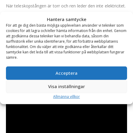
När teleskopstången är torr och ren leder den inte elektricitet.
Den är utrustad med stabila snabblås och är kompatibel med
Hantera samtycke
alla ArboRapid-redskap. Redskap kan tas bort snabbt utan
För att ge dig den bästa möjliga upplevelsen använder vi tekniker som
cookies för att lagra och/eller hämta information från din enhet. Genom
verktyg med tack vare ett klicklås.
att godkänna dessa tekniker kan vi behandla data, såsom din
surfhistorik eller unika identifierare, för att förbättra webbplatsens
Adapter ingår.
funktionalitet. Om du väljer att inte godkänna eller återkallar ditt
samtycke kan det leda till att vissa funktioner på webbplatsen fungerar
sämre.
Acceptera
Visa inställningar
Allmänna villkor