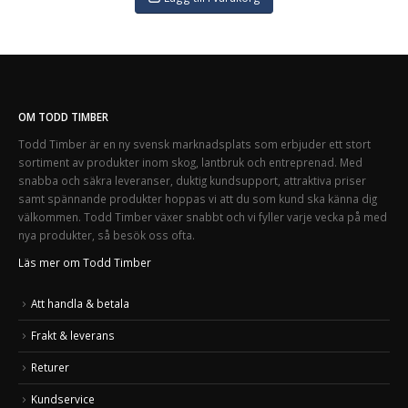
OM TODD TIMBER
Todd Timber är en ny svensk marknadsplats som erbjuder ett stort
sortiment av produkter inom skog, lantbruk och entreprenad. Med
snabba och säkra leveranser, duktig kundsupport, attraktiva priser
samt spännande produkter hoppas vi att du som kund ska känna dig
välkommen. Todd Timber växer snabbt och vi fyller varje vecka på med
nya produkter, så besök oss ofta.
Läs mer om Todd Timber
Att handla & betala
Frakt & leverans
Returer
Kundservice