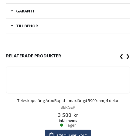
GARANTI
TILLBEHÖR
‹
›
RELATERADE PRODUKTER
Teleskopstång ArboRapid – maxlängd 5900 mm, 4 delar
BERGER
3 500
kr
inkl. moms
I lager
Lägg till i varukorg