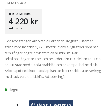
BIRM-11777004
KORT & FAKTURA
4 220
kr
inkl. moms
Teleskopstången ArboRapid Lätt är en steglöst justerbar
stång med längden 1,7 – 6 meter, gjord av glasfiber som har
fem gånger högre brytstyrka än aluminium. När
teleskopstången är torr och ren leder den inte elektricitet. Den
är utrustad med stabila snabblås och är kompatibel med alla
ArboRapid-redskap. Redskap kan tas bort snabbt utan verktyg
med tack vare ett klicklås. Adapter ingår.
I lager
LÄGG TILL I VARUKORG