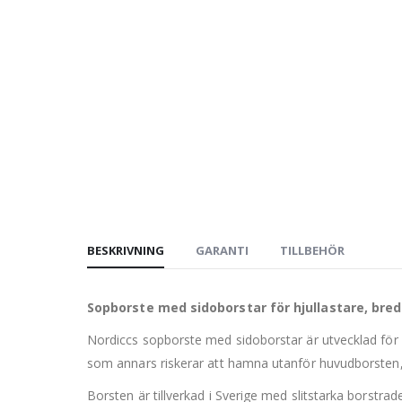
BESKRIVNING
GARANTI
TILLBEHÖR
Sopborste med sidoborstar för hjullastare, bred
Nordiccs sopborste med sidoborstar är utvecklad för 
som annars riskerar att hamna utanför huvudborsten, v
Borsten är tillverkad i Sverige med slitstarka borstr