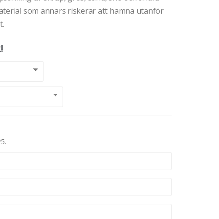
aterial som annars riskerar att hamna utanför
t.
!
25.