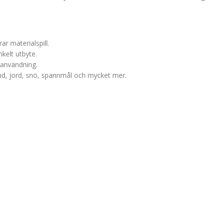
r materialspill.
kelt utbyte.
 användning.
and, jord, snö, spannmål och mycket mer.