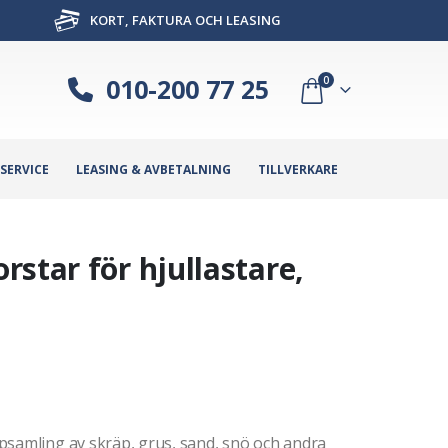
KORT, FAKTURA OCH LEASING
010-200 77 25
0
SERVICE
LEASING & AVBETALNING
TILLVERKARE
star för hjullastare,
psamling av skräp, grus, sand, snö och andra