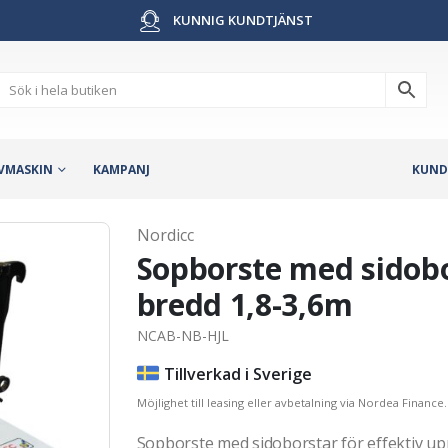
KUNNIG KUNDTJÄNST
VMASKIN
KAMPANJ
KUND
Nordicc
Sopborste med sidobor
bredd 1,8-3,6m
NCAB-NB-HJL
Tillverkad i Sverige
Möjlighet till leasing eller avbetalning via Nordea Finance.
Sopborste med sidoborstar för effektiv up