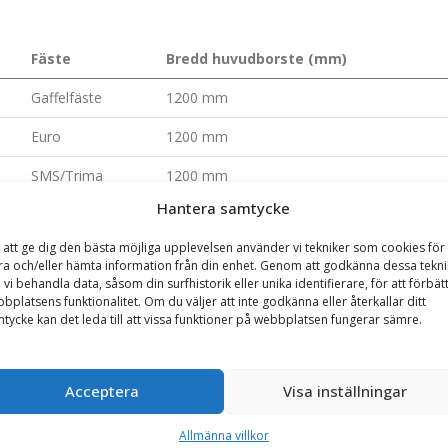
Fäste
Bredd huvudborste (mm)
Gaffelfäste
1200 mm
Euro
1200 mm
SMS/Trima
1200 mm
Hantera samtycke
Stora BM
1200 mm
 att ge dig den bästa möjliga upplevelsen använder vi tekniker som cookies för 
L30
1200 mm
ra och/eller hämta information från din enhet. Genom att godkänna dessa tekni
 vi behandla data, såsom din surfhistorik eller unika identifierare, för att förbät
Gaffelfäste
1500 mm
bplatsens funktionalitet. Om du väljer att inte godkänna eller återkallar ditt
tycke kan det leda till att vissa funktioner på webbplatsen fungerar sämre.
Euro
1500 mm
SMS/Trima
1500 mm
Acceptera
Visa inställningar
Stora BM
1500 mm
Allmänna villkor