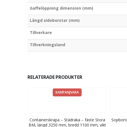
Gaffelöppning dimension (mm)
Längd sidoborstar (mm)
Tillverkare
Tillverkningsland
RELATERADE PRODUKTER
KAMPANJVARA
ätöverdel –
Containerskrapa – Städraka – fäste Stora
Sopborst
l, bredd 2000
BM, längd 3250 mm, bredd 1100 mm, vikt