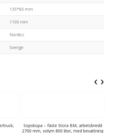
135*60 mm
1100 mm
Nordicc
Sverige
‹
›
e/truck,
Sopskopa – fäste Stora BM, arbetsbredd
Sopborste fö
2700 mm, volym 800 liter, med bevattning