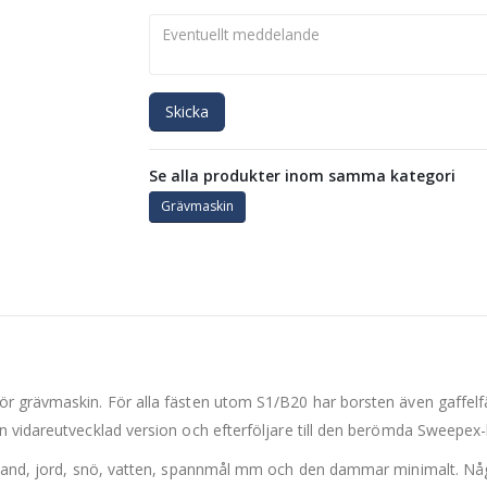
Skicka
Se alla produkter inom samma kategori
Grävmaskin
r grävmaskin. För alla fästen utom S1/B20 har borsten även gaffelfä
n vidareutvecklad version och efterföljare till den berömda Sweepex-
, sand, jord, snö, vatten, spannmål mm och den dammar minimalt. Nå