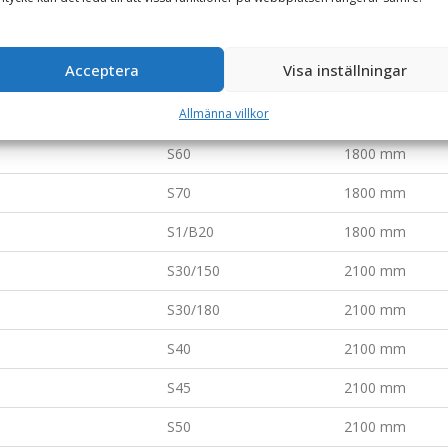
S40
1800 mm
Acceptera
Visa inställningar
S45
1800 mm
S50
1800 mm
Allmänna villkor
S60
1800 mm
S70
1800 mm
S1/B20
1800 mm
S30/150
2100 mm
S30/180
2100 mm
S40
2100 mm
S45
2100 mm
S50
2100 mm