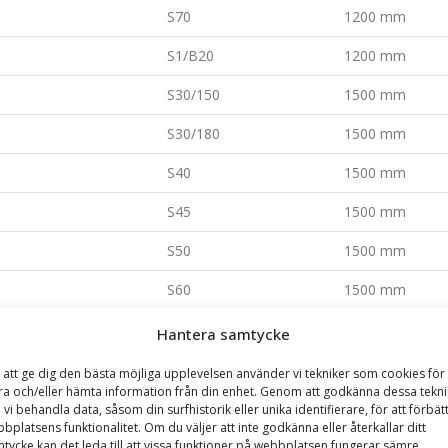
S70
1200 mm
S1/B20
1200 mm
S30/150
1500 mm
S30/180
1500 mm
S40
1500 mm
S45
1500 mm
S50
1500 mm
S60
1500 mm
S70
1500 mm
Hantera samtycke
S1/B20
1500 mm
 att ge dig den bästa möjliga upplevelsen använder vi tekniker som cookies för 
ra och/eller hämta information från din enhet. Genom att godkänna dessa tekni
S30/150
1800 mm
 vi behandla data, såsom din surfhistorik eller unika identifierare, för att förbät
bplatsens funktionalitet. Om du väljer att inte godkänna eller återkallar ditt
S30/180
1800 mm
tycke kan det leda till att vissa funktioner på webbplatsen fungerar sämre.