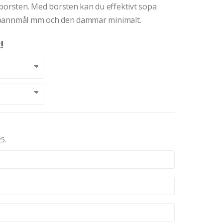
-borsten. Med borsten kan du effektivt sopa
n, spannmål mm och den dammar minimalt.
!
25.