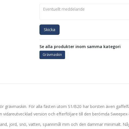
Skicka
Se alla produkter inom samma kategori
Grävmaskin
r grävmaskin. För alla fästen utom S1/B20 har borsten även gaffelfä
n vidareutvecklad version och efterföljare till den berömda Sweepex-
, sand, jord, snö, vatten, spannmål mm och den dammar minimalt. Nå