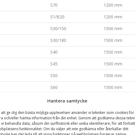
S70
1200 mm
S1/B20
1200 mm
S30/150
1500 mm
S30/180
1500 mm
S40
1500 mm
S45
1500 mm
S50
1500 mm
S60
1500 mm
S70
1500 mm
Hantera samtycke
S1/B20
1500 mm
 att ge dig den bästa möjliga upplevelsen använder vi tekniker som cookies för 
ra och/eller hämta information från din enhet. Genom att godkänna dessa tekni
S30/150
1800 mm
 vi behandla data, såsom din surfhistorik eller unika identifierare, för att förbät
bplatsens funktionalitet. Om du väljer att inte godkänna eller återkallar ditt
S30/180
1800 mm
tycke kan det leda till att vissa funktioner på webbplatsen fungerar sämre.