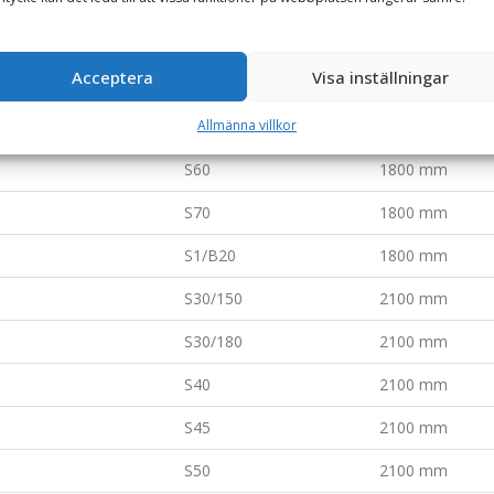
S40
1800 mm
Acceptera
Visa inställningar
S45
1800 mm
S50
1800 mm
Allmänna villkor
S60
1800 mm
S70
1800 mm
S1/B20
1800 mm
S30/150
2100 mm
S30/180
2100 mm
S40
2100 mm
S45
2100 mm
S50
2100 mm