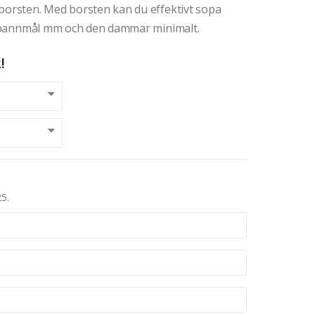
-borsten. Med borsten kan du effektivt sopa
n, spannmål mm och den dammar minimalt.
!
25.