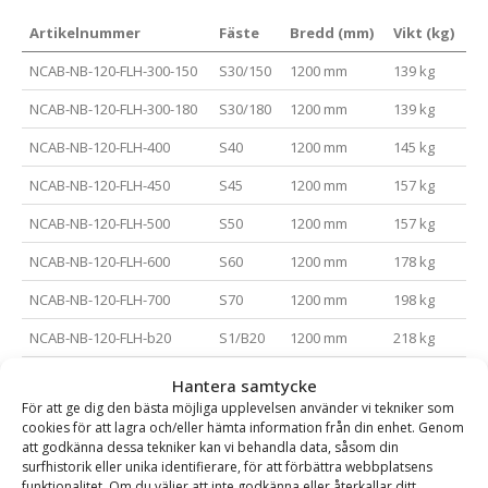
Artikelnummer
Fäste
Bredd (mm)
Vikt (kg)
NCAB-NB-120-FLH-300-150
S30/150
1200 mm
139 kg
NCAB-NB-120-FLH-300-180
S30/180
1200 mm
139 kg
NCAB-NB-120-FLH-400
S40
1200 mm
145 kg
NCAB-NB-120-FLH-450
S45
1200 mm
157 kg
NCAB-NB-120-FLH-500
S50
1200 mm
157 kg
NCAB-NB-120-FLH-600
S60
1200 mm
178 kg
NCAB-NB-120-FLH-700
S70
1200 mm
198 kg
NCAB-NB-120-FLH-b20
S1/B20
1200 mm
218 kg
NCAB-NB-150-FLH-300-150
S30/150
1500 mm
163 kg
Hantera samtycke
För att ge dig den bästa möjliga upplevelsen använder vi tekniker som
NCAB-NB-150-FLH-300-180
S30/180
1500 mm
163 kg
cookies för att lagra och/eller hämta information från din enhet. Genom
att godkänna dessa tekniker kan vi behandla data, såsom din
NCAB-NB-150-FLH-400
S40
1500 mm
169 kg
surfhistorik eller unika identifierare, för att förbättra webbplatsens
funktionalitet. Om du väljer att inte godkänna eller återkallar ditt