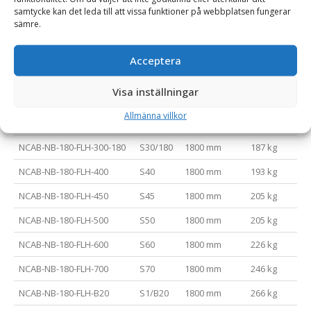
NCAB-NB-150-FLH-450
S45
1500 mm
181 kg
samtycke kan det leda till att vissa funktioner på webbplatsen fungerar
sämre.
NCAB-NB-150-FLH-500
S50
1500 mm
181 kg
NCAB-NB-150-FLH-600
S60
1500 mm
202 kg
Acceptera
NCAB-NB-150-FLH-700
S70
1500 mm
222 kg
Visa inställningar
NCAB-NB-150-FLH-B20
S1/B20
1500 mm
242 kg
Allmänna villkor
NCAB-NB-180-FLH-300-150
S30/150
1800 mm
187 kg
NCAB-NB-180-FLH-300-180
S30/180
1800 mm
187 kg
NCAB-NB-180-FLH-400
S40
1800 mm
193 kg
NCAB-NB-180-FLH-450
S45
1800 mm
205 kg
NCAB-NB-180-FLH-500
S50
1800 mm
205 kg
NCAB-NB-180-FLH-600
S60
1800 mm
226 kg
NCAB-NB-180-FLH-700
S70
1800 mm
246 kg
NCAB-NB-180-FLH-B20
S1/B20
1800 mm
266 kg