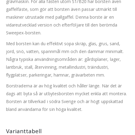
grävmaskin. För alla fästen utom S1/B20 har borsten även
gaffelfäste, som gör att borsten även passar utmärkt till
maskiner utrustade med pallgaffel. Denna borste är en
vidareutvecklad version och efterföljare till den berömda
Sweepex-borsten.
Med borsten kan du effektivt sopa skräp, glas, grus, sand,
jord, snö, vatten, spannmål mm och den dammar minimalt.
Några typiska användningsområden är: gårdsplaner, lager,
lantbruk, stall, återvinning, metallindustri, träindustri,
flygplatser, parkeringar, hamnar, grävarbeten mm.
Borstraderna är av hög kvalitet och håller länge. När det är
dags att byta så är utbytesborsten mycket enkla att montera.
Borsten är tillverkad i södra Sverige och är högt uppskattad
bland användarna för sin höga kvalitet.
Varianttabell