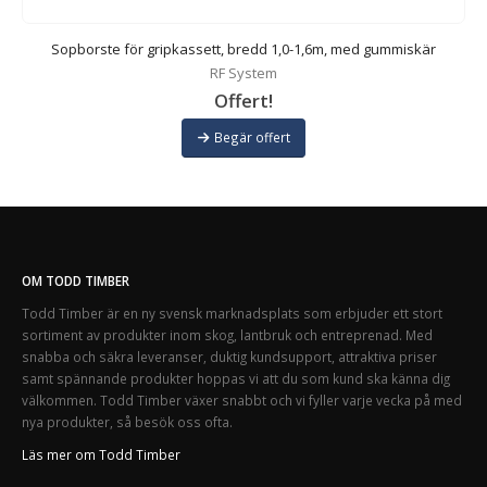
Sopborste för gripkassett, bredd 1,0-1,6m, med gummiskär
RF System
Offert!
Begär offert
OM TODD TIMBER
Todd Timber är en ny svensk marknadsplats som erbjuder ett stort
sortiment av produkter inom skog, lantbruk och entreprenad. Med
snabba och säkra leveranser, duktig kundsupport, attraktiva priser
samt spännande produkter hoppas vi att du som kund ska känna dig
välkommen. Todd Timber växer snabbt och vi fyller varje vecka på med
nya produkter, så besök oss ofta.
Läs mer om Todd Timber