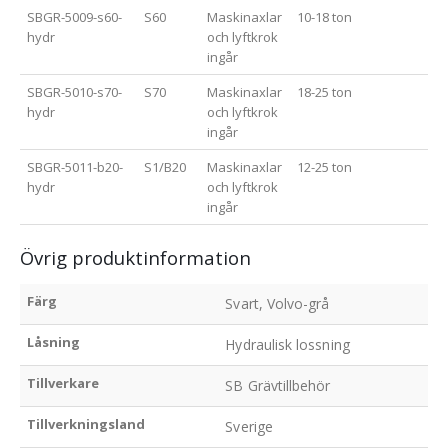
SBGR-5009-s60-
S60
Maskinaxlar
10-18 ton
hydr
och lyftkrok
ingår
SBGR-5010-s70-
S70
Maskinaxlar
18-25 ton
hydr
och lyftkrok
ingår
SBGR-5011-b20-
S1/B20
Maskinaxlar
12-25 ton
hydr
och lyftkrok
ingår
Övrig produktinformation
Färg
Svart, Volvo-grå
Låsning
Hydraulisk lossning
Tillverkare
SB Grävtillbehör
Tillverkningsland
Sverige