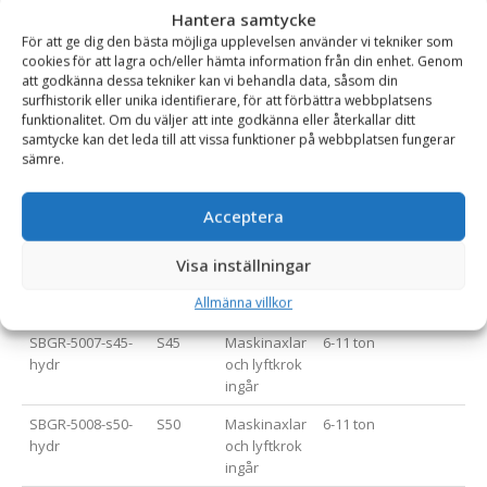
Hantera samtycke
*=Snabbfäste med uddamått på axlar levereras utan axlar.
För att ge dig den bästa möjliga upplevelsen använder vi tekniker som
cookies för att lagra och/eller hämta information från din enhet. Genom
att godkänna dessa tekniker kan vi behandla data, såsom din
surfhistorik eller unika identifierare, för att förbättra webbplatsens
Varianttabell
funktionalitet. Om du väljer att inte godkänna eller återkallar ditt
samtycke kan det leda till att vissa funktioner på webbplatsen fungerar
sämre.
Artikelnummer
Fäste
Öv. info
Rek. Maskinvikt (ton)
SBGR-5005-s30-
S30/180
.
1-2.5 ton
Acceptera
180-hydr
SBGR-5006-s40-
S40
Maskinaxlar
2.5-5 ton
Visa inställningar
hydr
och lyftkrok
Allmänna villkor
ingår
SBGR-5007-s45-
S45
Maskinaxlar
6-11 ton
hydr
och lyftkrok
ingår
SBGR-5008-s50-
S50
Maskinaxlar
6-11 ton
hydr
och lyftkrok
ingår