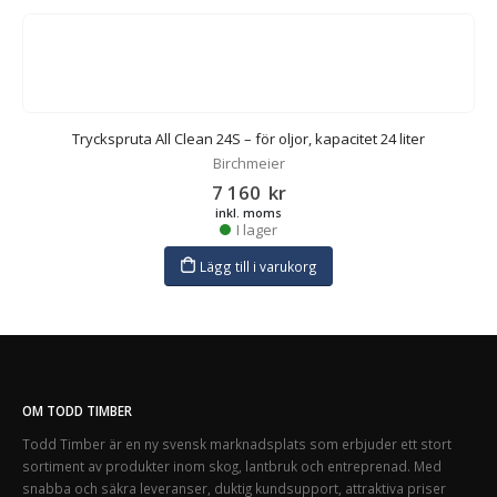
Tryckspruta All Clean 24S – för oljor, kapacitet 24 liter
Birchmeier
7 160
kr
inkl. moms
I lager
Lägg till i varukorg
OM TODD TIMBER
Todd Timber är en ny svensk marknadsplats som erbjuder ett stort
sortiment av produkter inom skog, lantbruk och entreprenad. Med
snabba och säkra leveranser, duktig kundsupport, attraktiva priser