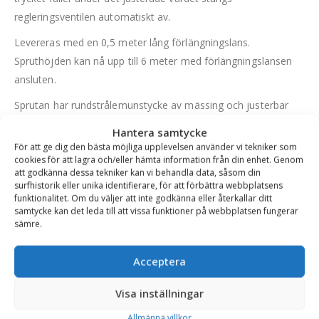
regleringsventilen automatiskt av.
Levereras med en 0,5 meter lång förlängningslans.
Spruthöjden kan nå upp till 6 meter med förlängningslansen
ansluten.
Sprutan har rundstrålemunstycke av mässing och justerbar
pumpspak som kan monteras på vänster eller höger sida av
Hantera samtycke
sprutan. Inbyggt filter i munstycket som förhindrar
För att ge dig den bästa möjliga upplevelsen använder vi tekniker som
cookies för att lagra och/eller hämta information från din enhet. Genom
igensättning samt en nivåindikator finns integrerad.
att godkänna dessa tekniker kan vi behandla data, såsom din
surfhistorik eller unika identifierare, för att förbättra webbplatsens
Med sprutans axel- och höftremmar samt ryggstöd går det
funktionalitet. Om du väljer att inte godkänna eller återkallar ditt
att ha sprutan bekvämt på ryggen under användning.
samtycke kan det leda till att vissa funktioner på webbplatsen fungerar
sämre.
En spruta som är effektiv, ergonomisk och enkel att använda
för den som vill arbeta som proffsen gör.
Acceptera
Lämplig för medel med pH-värde 5-9.
Visa inställningar
Allmänna villkor