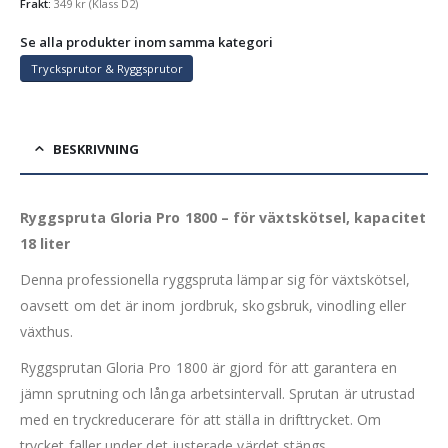
Frakt:
349
kr
(Klass D2)
Se alla produkter inom samma kategori
Trycksprutor & Ryggsprutor
BESKRIVNING
Ryggspruta Gloria Pro 1800 – för växtskötsel, kapacitet
18 liter
Denna professionella ryggspruta lämpar sig för växtskötsel,
oavsett om det är inom jordbruk, skogsbruk, vinodling eller
växthus.
Ryggsprutan Gloria Pro 1800 är gjord för att garantera en
jämn sprutning och långa arbetsintervall. Sprutan är utrustad
med en tryckreducerare för att ställa in drifttrycket. Om
trycket faller under det justerade värdet stängs