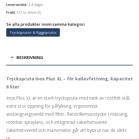
Leveranstid:
2-4 dagar
Frakt:
311
kr
(Klass D)
Se alla produkter inom samma kategori
Trycksprutor & Ryggsprutor
BESKRIVNING
Tryckspruta Inox Plus XL – för kallavfettning, kapacitet
6 liter
Inox Plus XL är en stark tryckspruta med tank av rostfritt stål,
extra stor öppning för påfyllning, ergonomisk
avstängningsventil med filter, flatstrålemunstycke i mässing,
roterbar spraylans, och integrerad säkerhetsventil.
Säkerhetsventil och manometer går att byta ut när de slitits
ut.