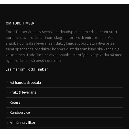
OM TODD TIMBER
Todd Timber är en ny svensk marknadsplats som erbjuder ett stort
sortiment av produkter inom skog, lantbruk och entreprenad. Med
snabba och säkra leveranser, duktig kundsupport, attraktiva priser
samt spännande produkter hoppas vi att du som kund ska känna dig
välkommen. Todd Timber växer snabbt och vi fyller varje vecka på med
nya produkter, så besök oss ofta.
Läs mer om Todd Timber
Att handla & betala
Frakt & leverans
Returer
Kundservice
Allmänna villkor