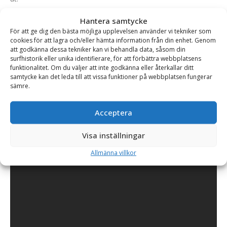
Levereras med vadderade bärremmar för bekvämare och
Hantera samtycke
enklare portabel användning.
För att ge dig den bästa möjliga upplevelsen använder vi tekniker som
cookies för att lagra och/eller hämta information från din enhet. Genom
Lämplig för medel med pH-värde 5-9.
att godkänna dessa tekniker kan vi behandla data, såsom din
surfhistorik eller unika identifierare, för att förbättra webbplatsens
funktionalitet. Om du väljer att inte godkänna eller återkallar ditt
samtycke kan det leda till att vissa funktioner på webbplatsen fungerar
sämre.
Acceptera
Visa inställningar
Allmänna villkor