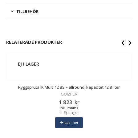
TILLBEHÖR
‹
›
RELATERADE PRODUKTER
EJ I LAGER
Ryggspruta IK Multi 12 BS – allround, kapacitet 12.8 liter
GOIZPER
1 823
kr
inkl. moms
Ej i lager
Läs mer