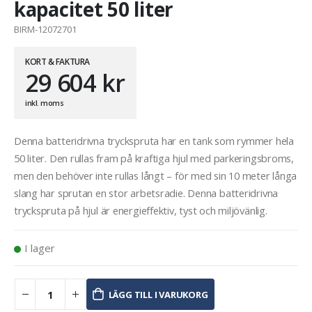
kapacitet 50 liter
BIRM-12072701
KORT & FAKTURA
29 604
kr
inkl. moms
Denna batteridrivna tryckspruta har en tank som rymmer hela
50 liter. Den rullas fram på kraftiga hjul med parkeringsbroms,
men den behöver inte rullas långt – för med sin 10 meter långa
slang har sprutan en stor arbetsradie. Denna batteridrivna
tryckspruta på hjul är energieffektiv, tyst och miljövänlig.
I lager
LÄGG TILL I VARUKORG