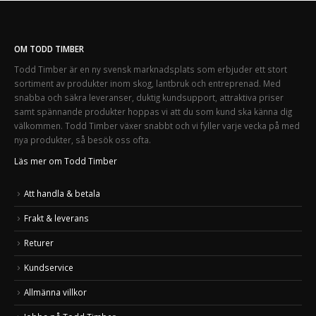
OM TODD TIMBER
Todd Timber är en ny svensk marknadsplats som erbjuder ett stort
sortiment av produkter inom skog, lantbruk och entreprenad. Med
snabba och säkra leveranser, duktig kundsupport, attraktiva priser
samt spännande produkter hoppas vi att du som kund ska känna dig
välkommen. Todd Timber växer snabbt och vi fyller varje vecka på med
nya produkter, så besök oss ofta.
Läs mer om Todd Timber
Att handla & betala
Frakt & leverans
Returer
Kundservice
Allmänna villkor