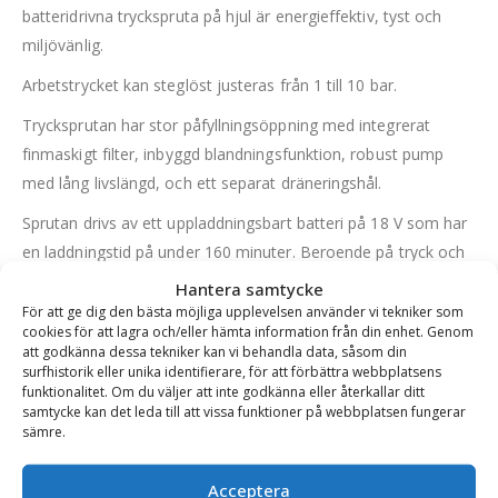
batteridrivna tryckspruta på hjul är energieffektiv, tyst och
miljövänlig.
Arbetstrycket kan steglöst justeras från 1 till 10 bar.
Trycksprutan har stor påfyllningsöppning med integrerat
finmaskigt filter, inbyggd blandningsfunktion, robust pump
med lång livslängd, och ett separat dräneringshål.
Sprutan drivs av ett uppladdningsbart batteri på 18 V som har
en laddningstid på under 160 minuter. Beroende på tryck och
tillbehör som används varar det batteriet från 4 till 14.5
Hantera samtycke
timmar. Laddningsnivån visas med LED-lampor. CAS (Cordless
För att ge dig den bästa möjliga upplevelsen använder vi tekniker som
cookies för att lagra och/eller hämta information från din enhet. Genom
Alliance System) är ett batterisystem från ledande
att godkänna dessa tekniker kan vi behandla data, såsom din
verktygstillverkare som är kompatibel med över 300 produkter
surfhistorik eller unika identifierare, för att förbättra webbplatsens
funktionalitet. Om du väljer att inte godkänna eller återkallar ditt
från olika tillverkare.
samtycke kan det leda till att vissa funktioner på webbplatsen fungerar
sämre.
Pump och batteri är skyddade.
Tycksprutan är för användning med vatten, biologiska medel,
Acceptera