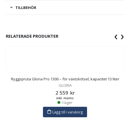
TILLBEHÖR
‹
›
RELATERADE PRODUKTER
Ryggspruta Gloria Pro 1300 – för växtskötsel, kapacitet 13 liter
GLORIA
2 559
kr
inkl. moms
I lager
Lägg till i varukorg