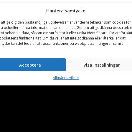
sningsmedel och petroleum biprodukter
Hantera samtycke
 att ge dig den bästa möjliga upplevelsen använder vi tekniker som cookies för 
ra och/eller hämta information från din enhet. Genom att godkänna dessa tekni
 vi behandla data, såsom din surfhistorik eller unika identifierare, för att förbät
bplatsens funktionalitet. Om du väljer att inte godkänna eller återkallar ditt
tycke kan det leda till att vissa funktioner på webbplatsen fungerar sämre.
Acceptera
Visa inställningar
Allmänna villkor