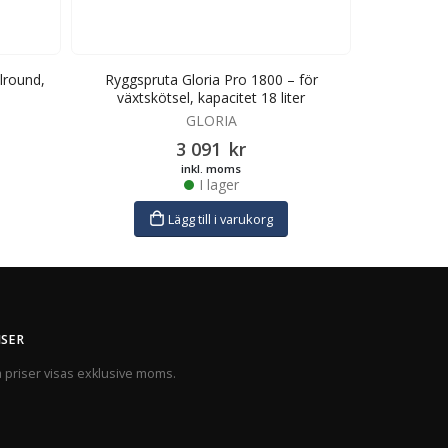
llround,
Ryggspruta Gloria Pro 1800 – för
Trycksprut
växtskötsel, kapacitet 18 liter
GLORIA
3 091
kr
inkl. moms
I lager
Lägg till i varukorg
ISER
a priser visas exklusive moms.