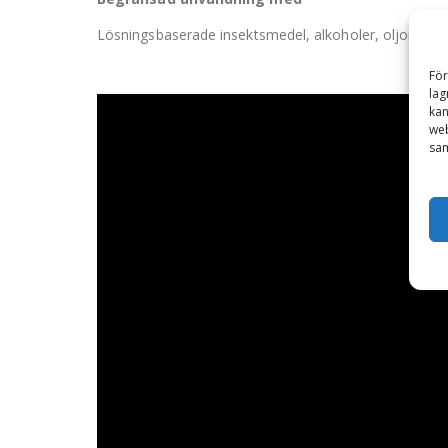
Lösningsbaserade insektsmedel, alkoholer, oljor, lö
För
lag
kan
web
sam