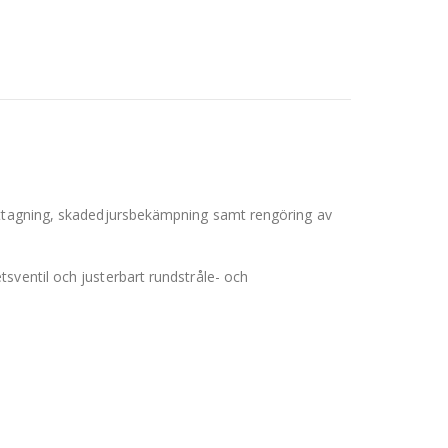
orttagning, skadedjursbekämpning samt rengöring av
sventil och justerbart rundstråle- och