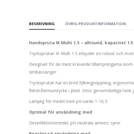
BESKRIVNING
ÖVRIG PRODUKTINFORMATION
Handspruta IK Multi 1.5 – allround, kapacitet 1.5 
Trycksprutan IK Multi 1.5 erbjuder en robust och motst
Designad för de mest krävande tillämpningarna inom o
simbassänger.
Trycksprutan har en bred fyllningsöppning, ergonomis
flatstrålemunstycke i plast. Dess genomskinliga tank gö
Lämplig för medel med pH-värde 1-10,5.
Optimal för användning med
Desinfektionsmedel, pH-neutrala ämnen, syror
Begränsad användning med