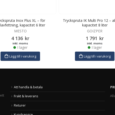
yckspruta Inox Plus XL – för
Tryckspruta IK Multi Pro 12 – a
llavfettning, kapacitet 6 liter
kapacitet 8 liter
MESTO
GOIZPER
4 136
kr
1 791
kr
inkl. moms
inkl. moms
I lager
I lager
Lägg till i varukorg
Lägg till i varukorg
Att handla & betala
PR
ett
All
Frakt & leverans
Returer
Kundservice