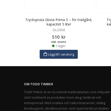
und, kapacitet
Tryckspruta Gloria Prima 5 – för trädgård,
Tr
kapacitet 5 liter
ka
GLORIA
510
kr
inkl. moms
I lager
rg
Lägg till i varukorg
OM TODD TIMBER
Todd Timber är en ny svensk marknadsplats som erbjuder 
stort sortiment av produkter inom skog, lantbruk och
entreprenad. Med snabba och säkra leveranser, duktig
kundsupport, attraktiva priser samt spännande produkter