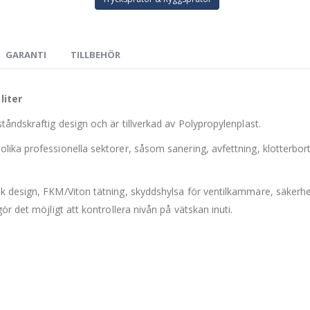
GARANTI
TILLBEHÖR
liter
åndskraftig design och är tillverkad av Polypropylenplast.
lika professionella sektorer, såsom sanering, avfettning, klotterb
k design, FKM/Viton tätning, skyddshylsa för ventilkammare, säkerhet
r det möjligt att kontrollera nivån på vätskan inuti.