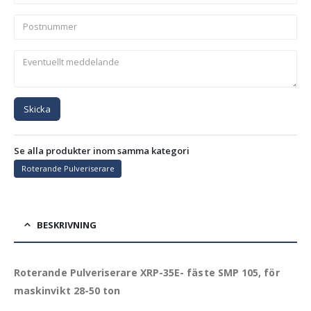
Skicka
Se alla produkter inom samma kategori
Roterande Pulveriserare
BESKRIVNING
Roterande Pulveriserare XRP-35E- fäste SMP 105, för
maskinvikt 28-50 ton