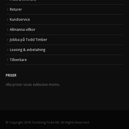
Returer
Kundservice
Allmänna villkor
Jobba på Todd Timber
Leasing & avbetalning
Tillverkare
PRISER
Alla priser visas exklusive moms.
© Copyright 2018 Tumbling Todd AB. All Rights Reserved.