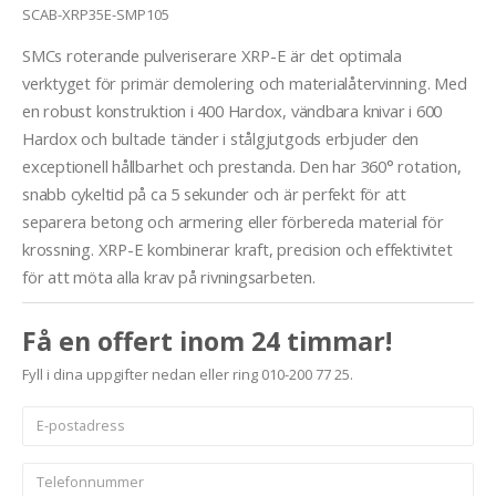
SCAB-XRP35E-SMP105
SMCs roterande pulveriserare XRP-E är det optimala
verktyget för primär demolering och materialåtervinning. Med
en robust konstruktion i 400 Hardox, vändbara knivar i 600
Hardox och bultade tänder i stålgjutgods erbjuder den
exceptionell hållbarhet och prestanda. Den har 360° rotation,
snabb cykeltid på ca 5 sekunder och är perfekt för att
separera betong och armering eller förbereda material för
krossning. XRP-E kombinerar kraft, precision och effektivitet
för att möta alla krav på rivningsarbeten.
Få en offert inom 24 timmar!
Fyll i dina uppgifter nedan eller ring 010-200 77 25.