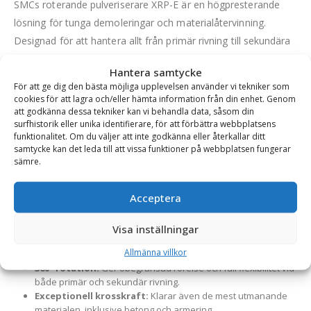
SMCs roterande pulveriserare XRP-E är en högpresterande
lösning för tunga demoleringar och materialåtervinning.
Designad för att hantera allt från primär rivning till sekundära
processer, kombinerar den robusta konstruktionen i 400
Hantera samtycke
Hardox och avancerade funktioner för att möta behoven hos
För att ge dig den bästa möjliga upplevelsen använder vi tekniker som
moderna entreprenörer.
cookies för att lagra och/eller hämta information från din enhet. Genom
att godkänna dessa tekniker kan vi behandla data, såsom din
Nyckelfunktioner och fördelar:
surfhistorik eller unika identifierare, för att förbättra webbplatsens
funktionalitet. Om du väljer att inte godkänna eller återkallar ditt
Material i toppklass:
Tillverkad av slitstarkt 400 Hardox,
samtycke kan det leda till att vissa funktioner på webbplatsen fungerar
med käftar utrustade med vändbara knivar i 600 Hardox för
sämre.
maximal livslängd och effektivitet.
Utbytbara tänder:
Fast och rörlig käft har bultade tänder i
Acceptera
slitstarkt stålgjutgods, vilket förenklar underhåll och förlänger
användningstiden.
Snabb cykeltid:
Den separat monterade
Visa inställningar
accelerationsventilen möjliggör en snabb cykeltid på ca 5
Allmänna villkor
sekunder, vilket ökar produktiviteten.
360° rotation:
Ger obegränsad rörelse och full flexibilitet vid
både primär och sekundär rivning.
Exceptionell krosskraft:
Klarar även de mest utmanande
materialen, inklusive betong och armering.