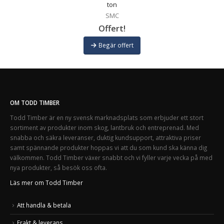
ton
SMC
Offert!
Begär offert
OM TODD TIMBER
Todd Timber är en ny svensk marknadsplats som erbjuder ett stort
sortiment av produkter inom skog, lantbruk och entreprenad. Med
snabba och säkra leveranser, duktig kundsupport, attraktiva priser
samt spännande produkter hoppas vi att du som kund ska känna dig
välkommen. Todd Timber växer snabbt och vi fyller varje vecka på med
nya produkter, så besök oss ofta.
Läs mer om Todd Timber
Att handla & betala
Frakt & leverans