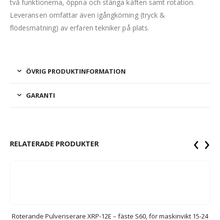
två funktionerna, öppna och stänga käften samt rotation.
Leveransen omfattar även igångkörning (tryck &
flödesmätning) av erfaren tekniker på plats.
ÖVRIG PRODUKTINFORMATION
GARANTI
‹
›
RELATERADE PRODUKTER
8-
Roterande Pulveriserare XRP-12E – fäste S60, för maskinvikt 15-24