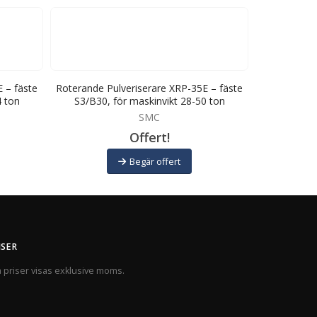
 – fäste
Roterande Pulveriserare XRP-35E – fäste
Roterande P
4 ton
S3/B30, för maskinvikt 28-50 ton
S2/B27, 
SMC
Offert!
Begär offert
ISER
a priser visas exklusive moms.