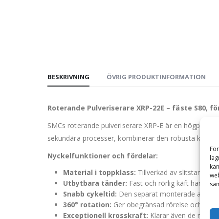
BESKRIVNING
ÖVRIG PRODUKTINFORMATION
Roterande Pulveriserare XRP-22E – fäste S80, fö
SMCs roterande pulveriserare XRP-E är en högpresteran
sekundära processer, kombinerar den robusta konstr
För
Nyckelfunktioner och fördelar:
lag
kan
Material i toppklass:
Tillverkad av slitstarkt 4
web
Utbytbara tänder:
Fast och rörlig käft har bulta
sam
Snabb cykeltid:
Den separat monterade accelerat
360° rotation:
Ger obegränsad rörelse och full fl
Exceptionell krosskraft:
Klarar även de mest u