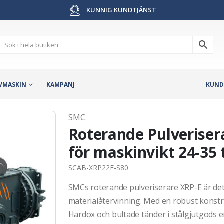
KUNNIG KUNDTJÄNST
VMASKIN
KAMPANJ
KUND
SMC
Roterande Pulverisera
för maskinvikt 24-35 
SCAB-XRP22E-S80
SMCs roterande pulveriserare XRP-E är det
materialåtervinning. Med en robust konstr
Hardox och bultade tänder i stålgjutgods e