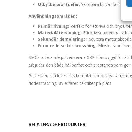
Utbytbara slitdelar:
Vändbara knivar och bultade
Användningsområden:
Primär rivning:
Perfekt för att riva och bryta ne
Materialåtervinning:
Effektiv separering av be
Sekundär demolering:
Reducera materialstorlek
Förberedelse för krossning:
Minska storleken p
SMCs roterande pulveriserare XRP-E är byggd för att 
erbjuder den både hållbarhet och prestanda som gör s
Pulveriseraren levereras komplett med 4 hydraulslang
flödesmätning) av erfaren tekniker på plats.
RELATERADE PRODUKTER