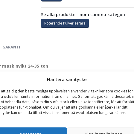
Se alla produkter inom samma kategori
Roterande Pulveriserare
GARANTI
r maskinvikt 24-35 ton
de lösning för tunga demoleringar och materialåtervinning. Designad f
Hantera samtycke
uktionen i 400 Hardox och avancerade funktioner för att möta beho
 att ge dig den bästa möjliga upplevelsen använder vi tekniker som cookies för 
ra och/eller hämta information från din enhet. Genom att godkänna dessa tekni
 vi behandla data, såsom din surfhistorik eller unika identifierare, för att förbät
00 Hardox, med käftar utrustade med vändbara knivar i 600 Hardox för m
bplatsens funktionalitet. Om du väljer att inte godkänna eller återkallar ditt
de tänder i slitstarkt stålgjutgods, vilket förenklar underhåll och förl
tycke kan det leda till att vissa funktioner på webbplatsen fungerar sämre.
ionsventilen möjliggör en snabb cykeltid på ca 5 sekunder, vilket öka
exibilitet vid både primär och sekundär rivning.
tmanande materialen, inklusive betong och armering.