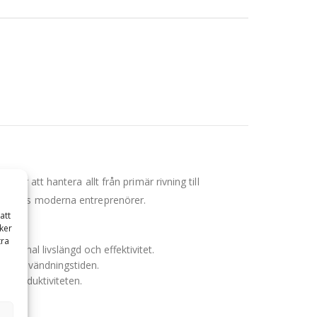
ör att hantera allt från primär rivning till
ven hos moderna entreprenörer.
att
ker
tra
aximal livslängd och effektivitet.
änger användningstiden.
r produktiviteten.