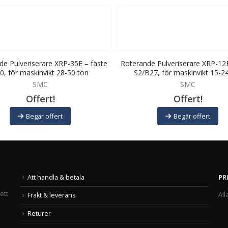
de Pulveriserare XRP-35E – fäste
Roterande Pulveriserare XRP-12E
0, för maskinvikt 28-50 ton
S2/B27, för maskinvikt 15-2
SMC
SMC
Offert!
Offert!
Begär offert
Begär offert
Att handla & betala
PR
ett
All
Frakt & leverans
Returer