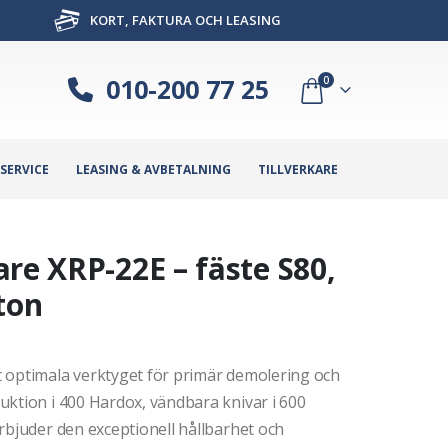
KORT, FAKTURA OCH LEASING
010-200 77 25
0
SERVICE
LEASING & AVBETALNING
TILLVERKARE
re XRP-22E – fäste S80,
ton
 optimala verktyget för primär demolering och
uktion i 400 Hardox, vändbara knivar i 600
rbjuder den exceptionell hållbarhet och