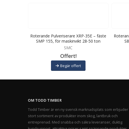
-22E – fäste
Roterande Pulveriserare XRP-35E – fäste
Roteran
24-35 ton
SMP 155, för maskinvikt 28-50 ton
S8
SMC
Offert!
Begär offert
OM TODD TIMBER
Todd Timber är en ny svensk marknadsplats som erbjuder 
stort sortiment av produkter inom skog, lantbruk och
entreprenad. Med snabba och säkra leveranser, duktig
kundsupport, attraktiva priser samt spännande produkter