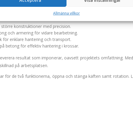
Acceptera
Visa inställningar
 tänder gör underhåll enkelt och kostnadseffektivt.
Allmänna villkor
r större konstruktioner med precision.
tong och armering för vidare bearbetning.
 för enklare hantering och transport.
å betong för effektiv hantering i krossar.
leverera resultat som imponerar, oavsett projektets omfattning. Me
killnad på arbetsplatsen.
ar för de två funktionerna, öppna och stänga käften samt rotation. 