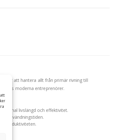
ör att hantera allt från primär rivning till
ven hos moderna entreprenörer.
att
ker
tra
aximal livslängd och effektivitet.
änger användningstiden.
r produktiviteten.