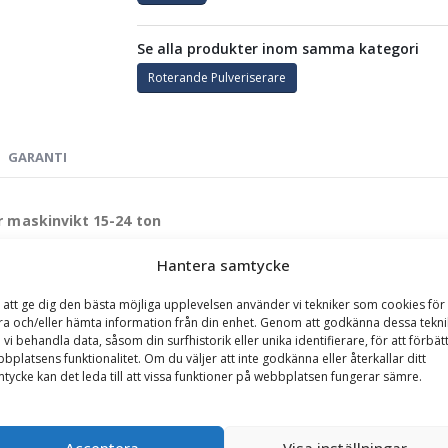
Se alla produkter inom samma kategori
Roterande Pulveriserare
GARANTI
r maskinvikt 15-24 ton
de lösning för tunga demoleringar och materialåtervinning. Designad f
Hantera samtycke
uktionen i 400 Hardox och avancerade funktioner för att möta beho
 att ge dig den bästa möjliga upplevelsen använder vi tekniker som cookies för 
ra och/eller hämta information från din enhet. Genom att godkänna dessa tekni
 vi behandla data, såsom din surfhistorik eller unika identifierare, för att förbät
00 Hardox, med käftar utrustade med vändbara knivar i 600 Hardox för m
bplatsens funktionalitet. Om du väljer att inte godkänna eller återkallar ditt
de tänder i slitstarkt stålgjutgods, vilket förenklar underhåll och förl
tycke kan det leda till att vissa funktioner på webbplatsen fungerar sämre.
ionsventilen möjliggör en snabb cykeltid på ca 5 sekunder, vilket öka
exibilitet vid både primär och sekundär rivning.
tmanande materialen, inklusive betong och armering.