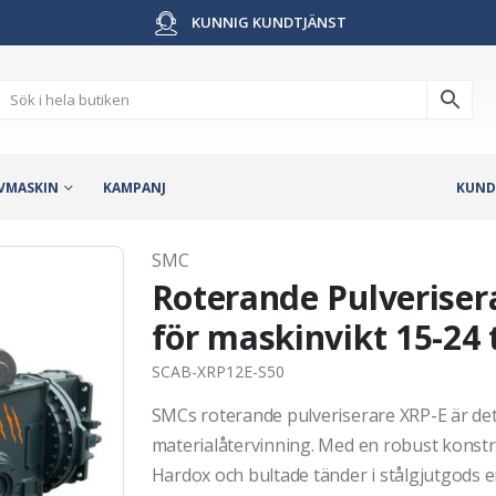
KUNNIG KUNDTJÄNST
VMASKIN
KAMPANJ
KUND
SMC
Roterande Pulverisera
för maskinvikt 15-24 
SCAB-XRP12E-S50
SMCs roterande pulveriserare XRP-E är det
materialåtervinning. Med en robust konstr
Hardox och bultade tänder i stålgjutgods e