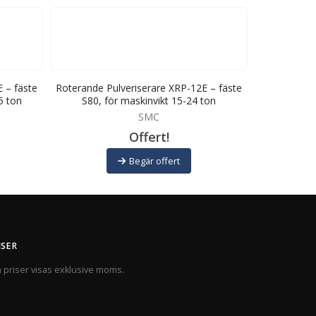
 – fäste
Roterande Pulveriserare XRP-12E – fäste
Roterande P
5 ton
S80, för maskinvikt 15-24 ton
S60, f
SMC
Offert!
Begär offert
ISER
a priser visas exklusive moms.