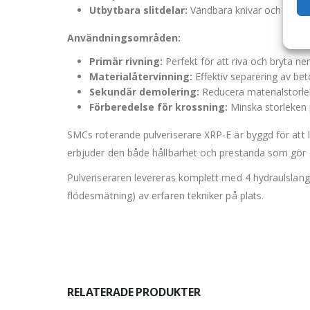
Utbytbara slitdelar:
Vändbara knivar och bultade
Användningsområden:
Primär rivning:
Perfekt för att riva och bryta ne
Materialåtervinning:
Effektiv separering av be
Sekundär demolering:
Reducera materialstorlek
Förberedelse för krossning:
Minska storleken p
SMCs roterande pulveriserare XRP-E är byggd för att 
erbjuder den både hållbarhet och prestanda som gör s
Pulveriseraren levereras komplett med 4 hydraulslang
flödesmätning) av erfaren tekniker på plats.
RELATERADE PRODUKTER