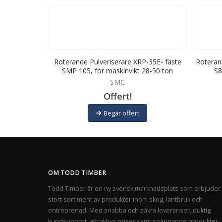
-22E – fäste
Roterande Pulveriserare XRP-35E- fäste
Roteran
-35 ton
SMP 105, för maskinvikt 28-50 ton
S8
SMC
Offert!
Begär offert
OM TODD TIMBER
Todd Timber är en ny svensk marknadsplats som erbjuder 
stort sortiment av produkter inom skog, lantbruk och
entreprenad. Med snabba och säkra leveranser, duktig
kundsupport, attraktiva priser samt spännande produkter