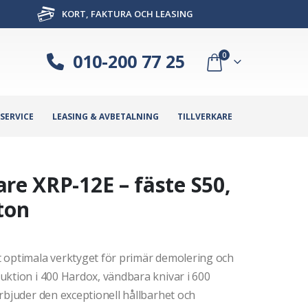
KORT, FAKTURA OCH LEASING
010-200 77 25
0
SERVICE
LEASING & AVBETALNING
TILLVERKARE
re XRP-12E – fäste S50,
ton
 optimala verktyget för primär demolering och
uktion i 400 Hardox, vändbara knivar i 600
rbjuder den exceptionell hållbarhet och