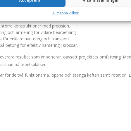
Acceptera
Visa inställningar
 tänder gör underhåll enkelt och kostnadseffektivt.
Allmänna villkor
r större konstruktioner med precision.
tong och armering för vidare bearbetning.
 för enklare hantering och transport.
å betong för effektiv hantering i krossar.
leverera resultat som imponerar, oavsett projektets omfattning. Me
killnad på arbetsplatsen.
ar för de två funktionerna, öppna och stänga käften samt rotation. 