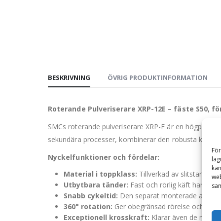
BESKRIVNING
ÖVRIG PRODUKTINFORMATION
Roterande Pulveriserare XRP-12E – fäste S50, fö
SMCs roterande pulveriserare XRP-E är en högpresteran
sekundära processer, kombinerar den robusta konstr
För
Nyckelfunktioner och fördelar:
lag
kan
Material i toppklass:
Tillverkad av slitstarkt 4
web
Utbytbara tänder:
Fast och rörlig käft har bulta
sam
Snabb cykeltid:
Den separat monterade accelerat
360° rotation:
Ger obegränsad rörelse och full fl
Exceptionell krosskraft:
Klarar även de mest u