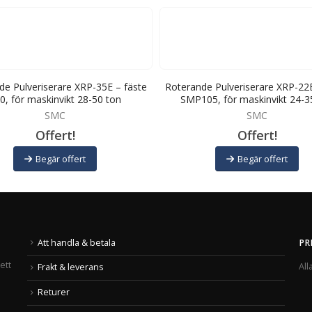
de Pulveriserare XRP-35E – fäste
Roterande Pulveriserare XRP-22E
0, för maskinvikt 28-50 ton
SMP105, för maskinvikt 24-3
SMC
SMC
Offert!
Offert!
Begär offert
Begär offert
Att handla & betala
PR
ett
All
Frakt & leverans
Returer