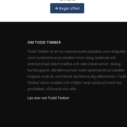
Begär offert
OM TODD TIMBER
Todd Timber är en ny svensk marknadsplats som erbjuder 
stort sortiment av produkter inom skog, lantbruk och
entreprenad. Med snabba och säkra leveranser, duktig
kundsupport, attraktiva priser samt spännande produkter
hoppas vi att du som kund ska känna dig välkommen. Todd
Timber växer snabbt och vi fyller varje vecka på med nya
produkter, så besök oss ofta.
Läs mer om Todd Timber