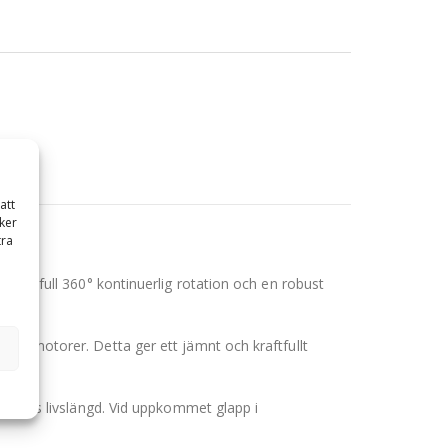
att
ker
tra
kraftfull 360° kontinuerlig rotation och en robust
ionsmotorer. Detta ger ett jämnt och kraftfullt
gripens livslängd. Vid uppkommet glapp i