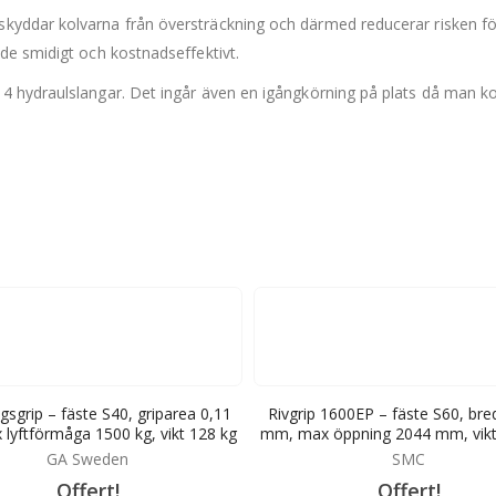
kyddar kolvarna från översträckning och därmed reducerar risken f
de smidigt och kostnadseffektivt.
 hydraulslangar. Det ingår även en igångkörning på plats då man kon
gsgrip – fäste S40, griparea 0,11
Rivgrip 1600EP – fäste S60, br
lyftförmåga 1500 kg, vikt 128 kg
mm, max öppning 2044 mm, vikt
GA Sweden
SMC
Offert!
Offert!