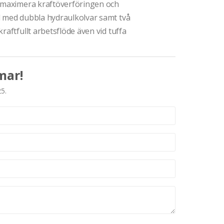
t maximera kraftöverföringen och
d med dubbla hydraulkolvar samt två
raftfullt arbetsflöde även vid tuffa
mar!
25.