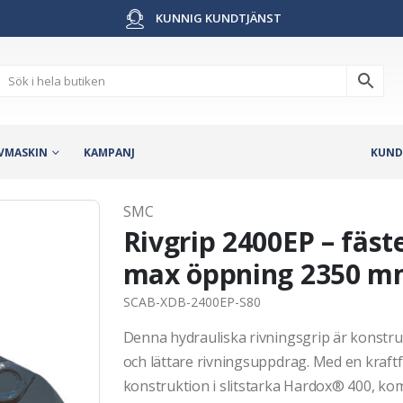
KUNNIG KUNDTJÄNST
VMASKIN
KAMPANJ
KUND
SMC
Rivgrip 2400EP – fäs
max öppning 2350 mm
SCAB-XDB-2400EP-S80
Denna hydrauliska rivningsgrip är konstru
och lättare rivningsuppdrag. Med en kraftf
konstruktion i slitstarka Hardox® 400, kom