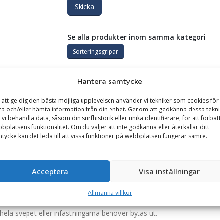
Skicka
Se alla produkter inom samma kategori
Sorteringsgripar
Hantera samtycke
GARANTI
 att ge dig den bästa möjliga upplevelsen använder vi tekniker som cookies för 
ra och/eller hämta information från din enhet. Genom att godkänna dessa tekni
 vi behandla data, såsom din surfhistorik eller unika identifierare, för att förbät
 öppning 2350 mm, vikt 2248 kg
bplatsens funktionalitet. Om du väljer att inte godkänna eller återkallar ditt
tycke kan det leda till att vissa funktioner på webbplatsen fungerar sämre.
möta kraven vid sorteringsarbete och lättare rivningsuppdrag. Med en 
pen precision, hållbarhet och prestanda i ett och samma verktyg.
n är rivningsgripen utrustad med dubbla hydraulkolvar samt två rotat
Acceptera
Visa inställningar
Allmänna villkor
 vilket minimerar belastningen på svepets infästningar och förlänger 
 hela svepet eller infästningarna behöver bytas ut.