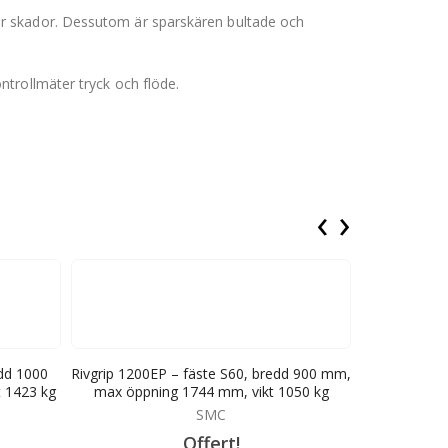
ör skador. Dessutom är sparskären bultade och
trollmäter tryck och flöde.
‹
›
edd 1000
Rivgrip 1200EP – fäste S60, bredd 900 mm,
Sorteringsg
 1423 kg
max öppning 1744 mm, vikt 1050 kg
m2, max lyft
SMC
Offert!