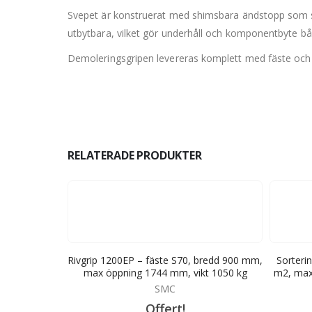
Svepet är konstruerat med shimsbara ändstopp som s
utbytbara, vilket gör underhåll och komponentbyte bå
Demoleringsgripen levereras komplett med fäste och 4
RELATERADE PRODUKTER
, bredd 1000
Rivgrip 1200EP – fäste S70, bredd 900 mm,
Sorterin
vikt 1423 kg
max öppning 1744 mm, vikt 1050 kg
m2, max 
SMC
Offert!