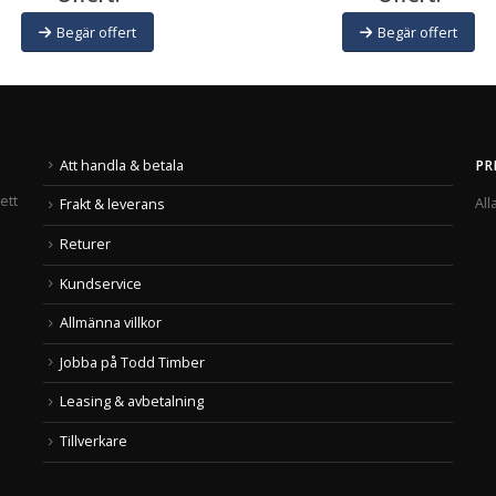
Begär offert
Begär offert
Att handla & betala
PR
ett
All
Frakt & leverans
Returer
Kundservice
Allmänna villkor
Jobba på Todd Timber
Leasing & avbetalning
Tillverkare