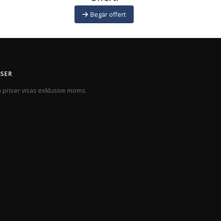
Begär offert
ISER
a priser visas exklusive moms.