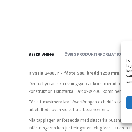
BESKRIVNING
ÖVRIG PRODUKTINFORMATION
För
lag
kan
Rivgrip 2400EP – fäste S80, bredd 1250 mm, max
web
sam
Denna hydrauliska rivningsgrip är konstruerad för att 
konstruktion i slitstarka Hardox® 400, kombinerar gri
För att maximera kraftöverföringen och driftsäkerhete
arbetsflöde även vid tuffa arbetsmoment.
Alla tapplägen är försedda med slitstarka bussningar,
infästningarna kan justeringar enkelt göras – utan att