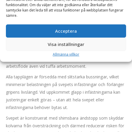
Denna hydrauliska rivningsgrip är konstruerad för att möta
funktionalitet. Om du väljer att inte godkänna eller återkallar ditt
kraven vid sorteringsarbete och lättare rivningsuppdrag. Med
samtycke kan det leda till att vissa funktioner på webbplatsen fungerar
sämre.
en kraftfull 360° kontinuerlig rotation och en robust
konstruktion i slitstarka Hardox® 400, kombinerar gripen
Acceptera
precision, hållbarhet och prestanda i ett och samma verktyg.
För att maximera kraftöverföringen och driftsäkerheten är
Visa inställningar
rivningsgripen utrustad med dubbla hydraulkolvar samt två
Allmänna villkor
rotationsmotorer. Detta ger ett jämnt och kraftfullt
arbetsflöde även vid tuffa arbetsmoment.
Alla tapplägen är försedda med slitstarka bussningar, vilket
minimerar belastningen på svepets infästningar och förlänger
gripens livslängd. Vid uppkommet glapp i infästningarna kan
justeringar enkelt göras – utan att hela svepet eller
infästningarna behöver bytas ut.
Svepet är konstruerat med shimsbara ändstopp som skyddar
kolvarna från översträckning och därmed reducerar risken för