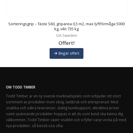
4
Sorteringsgrip – fäste S60, griparea 0,5 m2, max lyftförmåga 5000
kg, vikt 735 kg
GA Sweden
Offert!
Begär offert
OM TODD TIMBER
Todd Timber är en ny svensk marknadsplats som erbjuder ett stort
sortiment av produkter inom skog, lantbruk och entreprenad. Med
snabba och säkra leveranser, duktig kundsupport, attraktiva priser
samt spännande produkter hoppas vi att du som kund ska känna dig
välkommen. Todd Timber växer snabbt och vi fyller varje vecka på med
nya produkter, så besök oss ofta.