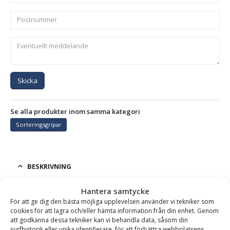
Skicka
Se alla produkter inom samma kategori
Sorteringsgripar
BESKRIVNING
Hantera samtycke
Rivgrip 2400EP – fäste S2/B27, bredd 1250 mm, max
För att ge dig den bästa möjliga upplevelsen använder vi tekniker som
cookies för att lagra och/eller hämta information från din enhet. Genom
öppning 2350 mm, vikt 2248 kg
att godkänna dessa tekniker kan vi behandla data, såsom din
surfhistorik eller unika identifierare, för att förbättra webbplatsens