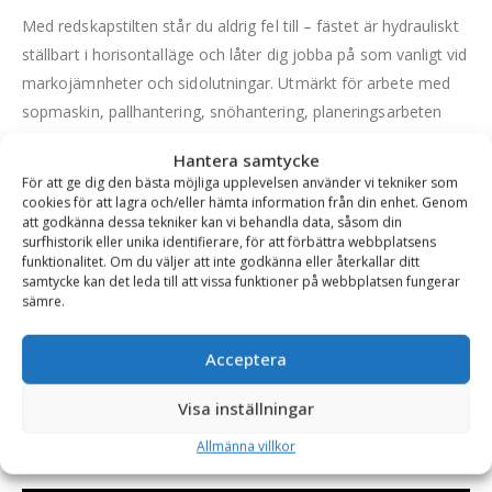
Med redskapstilten står du aldrig fel till – fästet är hydrauliskt
ställbart i horisontalläge och låter dig jobba på som vanligt vid
markojämnheter och sidolutningar. Utmärkt för arbete med
sopmaskin, pallhantering, snöhantering, planeringsarbeten
m.m. Redskapstilten är standardutrustad med hydraulisk
Hantera samtycke
redskapslåsning.
För att ge dig den bästa möjliga upplevelsen använder vi tekniker som
cookies för att lagra och/eller hämta information från din enhet. Genom
Direktinfästad redskapstilt levereras som standard med 2
att godkänna dessa tekniker kan vi behandla data, såsom din
hydraulslangar och man kopplar maskinens egen låskrets till
surfhistorik eller unika identifierare, för att förbättra webbplatsens
funktionalitet. Om du väljer att inte godkänna eller återkallar ditt
redskapslåset på tilten.
samtycke kan det leda till att vissa funktioner på webbplatsen fungerar
sämre.
FÖRDELAR
Välbeprövad konstruktion
Acceptera
Originalet av redskapstiltar
Visa inställningar
Ökar maskinens användningsområden markant
Allmänna villkor