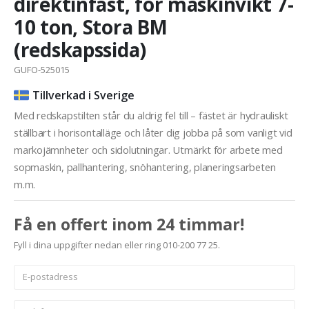
direktinfäst, för maskinvikt 7-
10 ton, Stora BM
(redskapssida)
GUFO-525015
Tillverkad i Sverige
Med redskapstilten står du aldrig fel till – fästet är hydrauliskt
ställbart i horisontalläge och låter dig jobba på som vanligt vid
markojämnheter och sidolutningar. Utmärkt för arbete med
sopmaskin, pallhantering, snöhantering, planeringsarbeten
m.m.
Få en offert inom 24 timmar!
Fyll i dina uppgifter nedan eller ring 010-200 77 25.