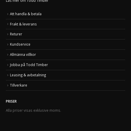
Läs mer om Todd Timber
Att handla & betala
Frakt & leverans
Returer
Kundservice
Allmänna villkor
Jobba på Todd Timber
Leasing & avbetalning
Tillverkare
PRISER
Alla priser visas exklusive moms.