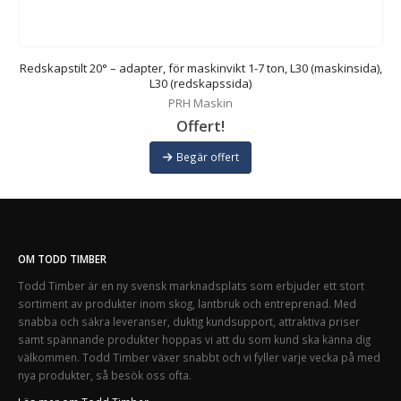
Redskapstilt 20° – adapter, för maskinvikt 1-7 ton, L30 (maskinsida),
L30 (redskapssida)
PRH Maskin
Offert!
Begär offert
OM TODD TIMBER
Todd Timber är en ny svensk marknadsplats som erbjuder ett stort
sortiment av produkter inom skog, lantbruk och entreprenad. Med
snabba och säkra leveranser, duktig kundsupport, attraktiva priser
samt spännande produkter hoppas vi att du som kund ska känna dig
välkommen. Todd Timber växer snabbt och vi fyller varje vecka på med
nya produkter, så besök oss ofta.