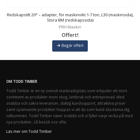
),
Redskapstilt 20° – adapter, för maskinvikt 1-7 ton, L30 (maskinsida),
Stora BM (redskapssida)
PRH Maskin
Offert!
Begär offert
OM TODD TIMBER
Todd Timber är en ny svensk marknadsplats som erbjuder ett stort
sortiment av produkter inom skog, lantbruk och entreprenad. Med
snabba och säkra leveranser, duktig kundsupport, attraktiva priser
samt spännande produkter hoppas vi att du som kund ska känna dig
välkommen. Todd Timber växer snabbt och vi fyller varje vecka på med
nya produkter, så besök oss ofta.
Läs mer om Todd Timber