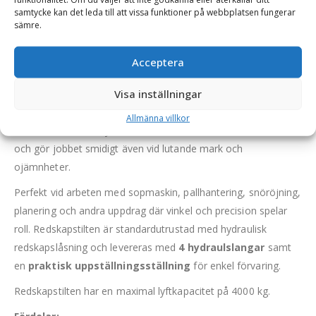
samtycke kan det leda till att vissa funktioner på webbplatsen fungerar
Redskapstilt 20° – adapter, för maskinvikt 1-7 ton, Euro
sämre.
(maskinsida), Euro & SMS/Trima-kombi (redskapssida)
Flexibilitet på sekunder – redskapstilt i
Acceptera
adapterutförande.
Med vår adapterbaserade redskapstilt
Visa inställningar
från Vännäs hänger du enkelt på tilten på maskinens befintliga
redskapsfäste – och är redo att jobba vidare med full
Allmänna villkor
funktionalitet. Det hydrauliskt ställbara fästet tiltar 20° i sidled
och gör jobbet smidigt även vid lutande mark och
ojämnheter.
Perfekt vid arbeten med sopmaskin, pallhantering, snöröjning,
planering och andra uppdrag där vinkel och precision spelar
roll. Redskapstilten är standardutrustad med hydraulisk
redskapslåsning och levereras med
4 hydraulslangar
samt
en
praktisk uppställningsställning
för enkel förvaring.
Redskapstilten har en maximal lyftkapacitet på 4000 kg.