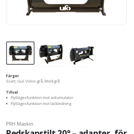
Färger
Svart, Gul, Volvo-grå, Mörkgrå
Tillval
Flytlägesfunktion mot ackumulator
Flytlägesfunktion mot läckledning
PRH Maskin
Redskapstilt 20° – adapter, för