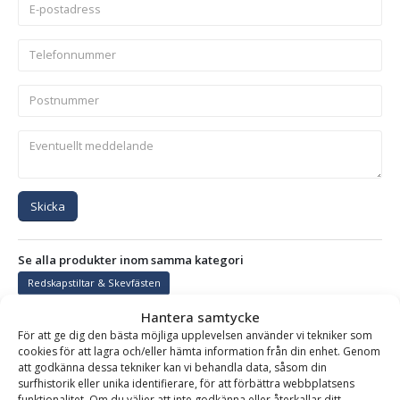
Skicka
Se alla produkter inom samma kategori
Redskapstiltar & Skevfästen
Hantera samtycke
För att ge dig den bästa möjliga upplevelsen använder vi tekniker som
cookies för att lagra och/eller hämta information från din enhet. Genom
BESKRIVNING
att godkänna dessa tekniker kan vi behandla data, såsom din
surfhistorik eller unika identifierare, för att förbättra webbplatsens
funktionalitet. Om du väljer att inte godkänna eller återkallar ditt