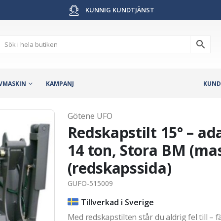
KUNNIG KUNDTJÄNST
VMASKIN
KAMPANJ
KUND
Götene UFO
Redskapstilt 15° – ad
14 ton, Stora BM (ma
(redskapssida)
GUFO-515009
Tillverkad i Sverige
Med redskapstilten står du aldrig fel till – 