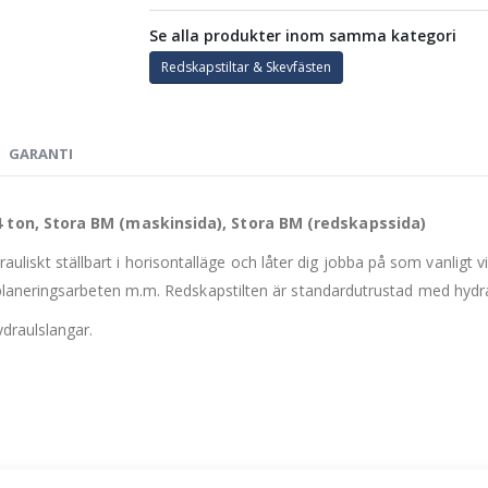
Se alla produkter inom samma kategori
Redskapstiltar & Skevfästen
GARANTI
4 ton, Stora BM (maskinsida), Stora BM (redskapssida)
hydrauliskt ställbart i horisontalläge och låter dig jobba på som vanli
laneringsarbeten m.m. Redskapstilten är standardutrustad med hydra
draulslangar.