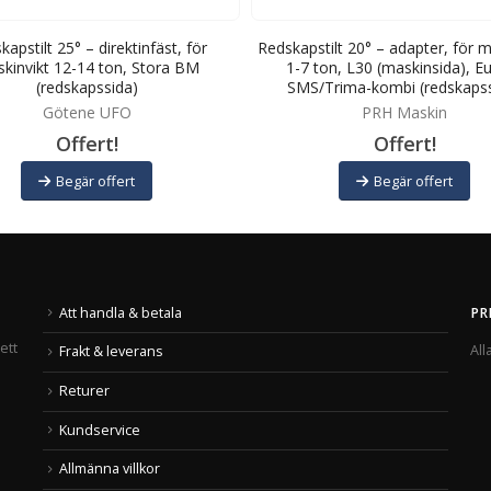
apstilt 25° – direktinfäst, för
Redskapstilt 20° – adapter, för m
kinvikt 12-14 ton, Stora BM
1-7 ton, L30 (maskinsida), E
(redskapssida)
SMS/Trima-kombi (redskapss
Götene UFO
PRH Maskin
Offert!
Offert!
Begär offert
Begär offert
Att handla & betala
PR
ett
All
Frakt & leverans
Returer
Kundservice
Allmänna villkor