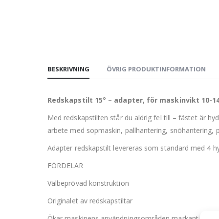
BESKRIVNING
ÖVRIG PRODUKTINFORMATION
Redskapstilt 15° – adapter, för maskinvikt 10-1
Med redskapstilten står du aldrig fel till – fästet är 
arbete med sopmaskin, pallhantering, snöhantering, p
Adapter redskapstilt levereras som standard med 4 hy
FÖRDELAR
Välbeprövad konstruktion
Originalet av redskapstiltar
Ökar maskinens användningsområden markant