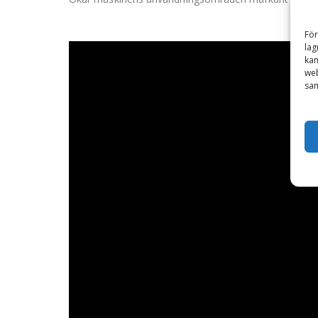
För
lag
kan
web
sam