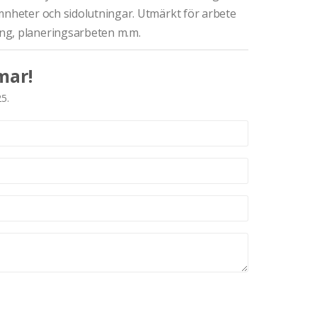
mnheter och sidolutningar. Utmärkt för arbete
ng, planeringsarbeten m.m.
mar!
25.