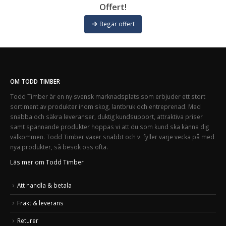
Offert!
Begär offert
OM TODD TIMBER
Todd Timber är en ny svensk marknadsplats som erbjuder ett stort
sortiment av produkter inom skog, lantbruk och entreprenad. Med
snabba och säkra leveranser, duktig kundsupport, attraktiva priser
samt spännande produkter hoppas vi att du som kund ska känna dig
välkommen. Todd Timber växer snabbt och vi fyller varje vecka på med
nya produkter, så besök oss ofta.
Läs mer om Todd Timber
Att handla & betala
Frakt & leverans
Returer