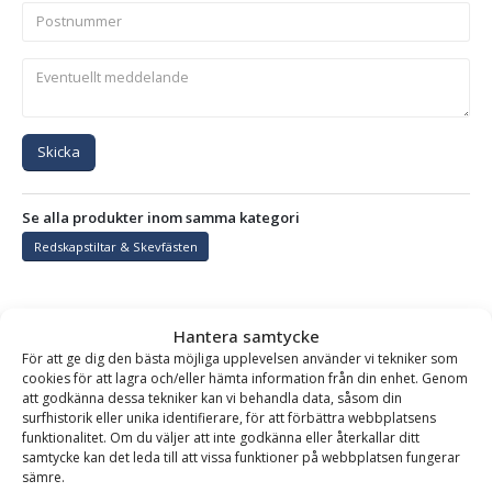
Skicka
Se alla produkter inom samma kategori
Redskapstiltar & Skevfästen
Hantera samtycke
BESKRIVNING
För att ge dig den bästa möjliga upplevelsen använder vi tekniker som
cookies för att lagra och/eller hämta information från din enhet. Genom
att godkänna dessa tekniker kan vi behandla data, såsom din
Redskapstilt 20° – direktinfäst, för maskinvikt 1-7 ton,
surfhistorik eller unika identifierare, för att förbättra webbplatsens
funktionalitet. Om du väljer att inte godkänna eller återkallar ditt
Stora BM (redskapssida)
samtycke kan det leda till att vissa funktioner på webbplatsen fungerar
sämre.
Alltid rätt vinkel – oavsett markens lutning!
Med denna