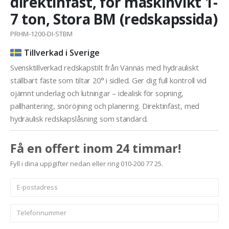
direktinfäst, för maskinvikt 1-
7 ton, Stora BM (redskapssida)
PRHM-1200-DI-STBM
Tillverkad i Sverige
Svensktillverkad redskapstilt från Vännäs med hydrauliskt
ställbart fäste som tiltar 20° i sidled. Ger dig full kontroll vid
ojämnt underlag och lutningar – idealisk för sopning,
pallhantering, snöröjning och planering. Direktinfäst, med
hydraulisk redskapslåsning som standard.
Få en offert inom 24 timmar!
Fyll i dina uppgifter nedan eller ring 010-200 77 25.