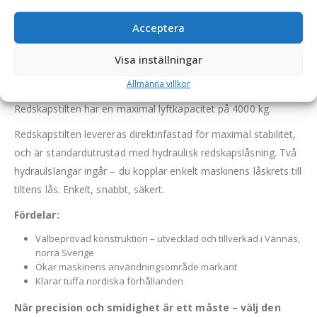
redskapstilt från Vännäs står du aldrig fel till. Det hydrauliskt
Acceptera
ställbara fästet tiltar hela 20° i sidled och låter dig jobba som
vanligt även vid kraftiga lutningar eller ojämnt underlag.
Visa inställningar
Perfekt vid sopning, pall- och snöhantering, planeringsarbeten
och mycket mer.
Allmänna villkor
Redskapstilten har en maximal lyftkapacitet på 4000 kg.
Redskapstilten levereras direktinfästad för maximal stabilitet,
och är standardutrustad med hydraulisk redskapslåsning. Två
hydraulslangar ingår – du kopplar enkelt maskinens låskrets till
tiltens lås. Enkelt, snabbt, säkert.
Fördelar:
Välbeprövad konstruktion – utvecklad och tillverkad i Vännäs,
norra Sverige
Ökar maskinens användningsområde markant
Klarar tuffa nordiska förhållanden
När precision och smidighet är ett måste – välj den